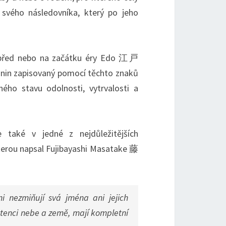
i svého následovníka, který po jeho
řed nebo na začátku éry Edo 江戸
nin zapisovaný pomocí těchto znaků
o stavu odolnosti, vytrvalosti a
 také v jedné z nejdůležitějších
erou napsal Fujibayashi Masatake 藤
ni nezmiňují svá jména ani jejich
istenci nebe a země, mají kompletní