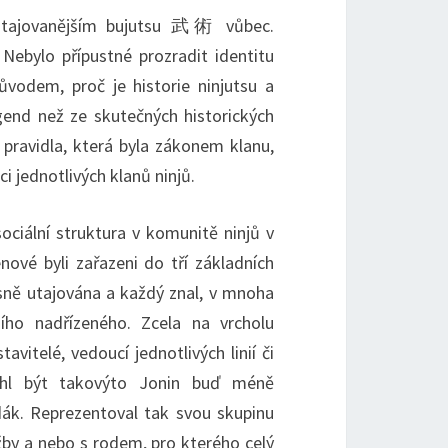
utajovanějším bujutsu 武術 vůbec.
 Nebylo přípustné prozradit identitu
ůvodem, proč je historie ninjutsu a
end než ze skutečných historických
 pravidla, která byla zákonem klanu,
ci jednotlivých klanů ninjů.
ociální struktura v komunitě ninjů v
nové byli zařazeni do tří základních
ísně utajována a každý znal, v mnoha
šího nadřízeného. Zcela na vrcholu
avitelé, vedoucí jednotlivých linií či
ohl být takovýto Jonin buď méně
. Reprezentoval tak svou skupinu
užby a nebo s rodem, pro kterého celý