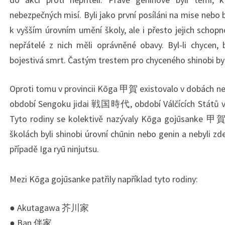
nebezpečných misí. Byli jako první posíláni na mise nebo b
k vyšším úrovním umění školy, ale i přesto jejich schopno
nepřátelé z nich měli oprávněné obavy. Byl-li chycen,
bojestivá smrt. Častým trestem pro chyceného shinobi byl
Oproti tomu v provincii Kōga 甲賀 existovalo v dobách nej
období Sengoku jidai 戦国時代, období Válčících Států v l
Tyto rodiny se kolektivě nazývaly Kōga gojūsanke
školách byli shinobi úrovní chūnin nebo genin a nebyli zd
případě Iga ryū ninjutsu.
Mezi Kōga gojūsanke patřily například tyto rodiny:
● Akutagawa 芥川家
● Ban 伴家