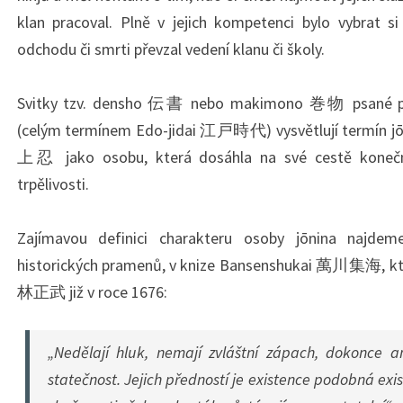
klan pracoval. Plně v jejich kompetenci bylo vybrat s
odchodu či smrti převzal vedení klanu či školy.
Svitky tzv. densho 伝書 nebo makimono 巻物 psané p
(celým termínem Edo-jidai 江戸時代) vysvětlují termín jō
上忍 jako osobu, která dosáhla na své cestě konečnéh
trpělivosti.
Zajímavou definici charakteru osoby jōnina najdeme
historických pramenů, v knize Bansenshukai 萬川集海, kt
林正武 již v roce 1676:
„Nedělají hluk, nemají zvláštní zápach, dokonce a
statečnost. Jejich předností je existence podobná ex