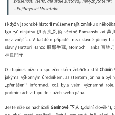
zkušenosti všeho, ale stále zůstávají nevyzpytatelní“.
– Fujibayashi Masatake
I když v japonské historii můžeme najít zmínku o několika
Iga ryū ninjutsu 伊賀流忍術 včetně Bansenshukai 萬川
nejvlivnějších. V každém případě mezi slavné jōniny hist
slavný Hattori Hanzō 服部半蔵, Momochi Tanba 百地丹波 
林長門守.
O stupínek níže na společenském žebříčku stál
Chūni
jakýmsi výkonným úředníkem, asistentem jōnina a byl ni
„přenášení“ informací, což byla velmi významná role.
podmínkách vstupu do služeb svého pána.
Ještě níže se nacházeli
Geninové 下人
(„dolní člověk“), c
do akcí proti nepříteli. Právě geninové byli těmi, kt