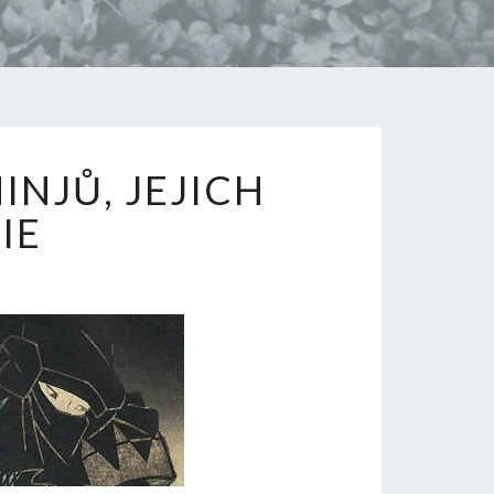
ŮRA
NJŮ, JEJICH
IE
CHIE