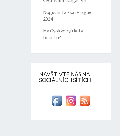
s Hiroshim Nagasem
Noguchi Tai-kai Prague
2024
Má Gyokko ryū katy
bōjutsu?
NAVŠTIVTE NÁS NA
SOCIÁLNÍCH SÍTÍCH