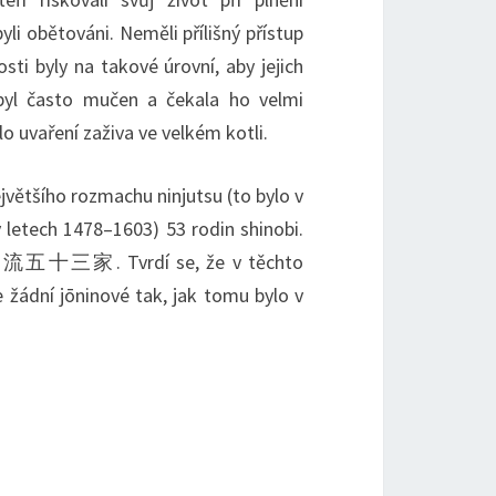
yli obětováni. Neměli přílišný přístup
sti byly na takové úrovní, aby jejich
 byl často mučen a čekala ho velmi
o uvaření zaživa ve velkém kotli.
většího rozmachu ninjutsu (to bylo v
etech 1478–1603) 53 rodin shinobi.
 甲賀流五十三家. Tvrdí se, že v těchto
e žádní jōninové tak, jak tomu bylo v