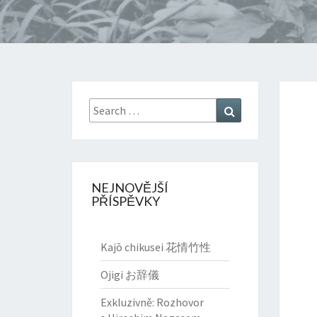
Search
Search
for:
NEJNOVĚJŠÍ
PŘÍSPĚVKY
Kajō chikusei 花情竹性
Ojigi お辞儀
Exkluzivně: Rozhovor