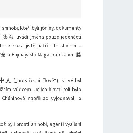
 shinobi, kteří byli jōniny, dokumenty
集海 uvádí jména pouze jedenácti
orie zcela jistě patří tito shinobi –
a Fujibayashi Nagato-no-kami 藤
n 中人
(„prostřední člově“), který byl
žším vůdcem. Jejich hlavní rolí bylo
 Chūninové například vyjednávali o
ož byli prostí shinobi, agenti vysílaní
eří riskovali svůj život při plnění