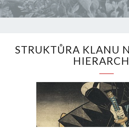
STRUKT
STRUKTŮRA KLANU NI
KLANU
NINJŮ,
HIERARCH
JEJICH
HIERAR