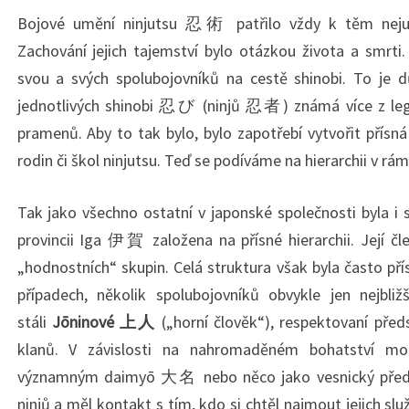
Bojové umění ninjutsu 忍術 patřilo vždy k těm nej
Zachování jejich tajemství bylo otázkou života a smrti.
svou a svých spolubojovníků na cestě shinobi. To je d
jednotlivých shinobi 忍び (ninjů 忍者) známá více z leg
pramenů. Aby to tak bylo, bylo zapotřebí vytvořit přísná
rodin či škol ninjutsu. Teď se podíváme na hierarchii v rám
Tak jako všechno ostatní v japonské společnosti byla i s
provincii Iga 伊賀 založena na přísné hierarchii. Její čle
„hodnostních“ skupin. Celá struktura však byla často př
případech, několik spolubojovníků obvykle jen nejbliž
stáli
Jōninové 上人
(„horní člověk“), respektovaní předst
klanů. V závislosti na nahromaděném bohatství m
významným daimyō 大名 nebo něco jako vesnický předák
ninjů a měl kontakt s tím, kdo si chtěl najmout jejich sl