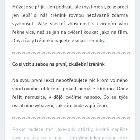
Můžete se přijít i jen podívat, ale myslíme si, že je přeci
jen lepší si náš trénink rovnou nezávazně zdarma
vyzkoušet. Vaše vlastní zkušenost s cvičením vám
řekne více, než se jen na cvičení koukat jako na film.
Dny a časy tréninků najdete v sekci
tréninky
.
Co
si vzít s sebou
na první, zkušební trénink
Na svou první lekci nepotřebujete nic krom volného
sportovního oblečení, pokud nemáte kimono. Obuv
řešit nemusíte, v dōjō cvičíme naboso. Co se týče
ostatního vybavení, tak vám bude zapůjčeno.
Pokud budete mít jakékoliv otázky, klidně napište
vaše dotazy na e-mail – info@bujinkanprague.com.