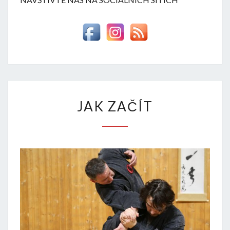
JAK
JAK ZAČÍT
ZAČÍT