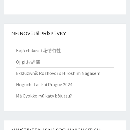
NEJNOVĚJŠÍ PŘÍSPĚVKY
Kajō chikusei 花情竹性
Ojigi お辞儀
Exkluzivně: Rozhovor s Hiroshim Nagasem
Noguchi Tai-kai Prague 2024
Má Gyokko ryū katy bōjutsu?
NAVŠTIVTE NÁS NA SOCIÁLNÍCH SÍTÍCH