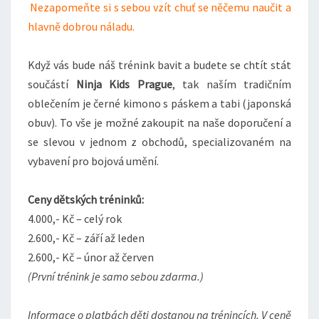
Nezapomeňte si s sebou vzít chuť se něčemu naučit a
hlavně dobrou náladu.
Když vás bude náš trénink bavit a budete se chtít stát
součástí
Ninja Kids Prague
, tak naším tradičním
oblečením je černé kimono s páskem a tabi (japonská
obuv). To vše je možné zakoupit na naše doporučení a
se slevou v jednom z obchodů, specializovaném na
vybavení pro bojová umění.
Ceny dětských tréninků:
4.000,- Kč – celý rok
2.600,- Kč – září až leden
2.600,- Kč – únor až červen
(První trénink je samo sebou zdarma.)
Informace o platbách děti dostanou na trénincích. V ceně