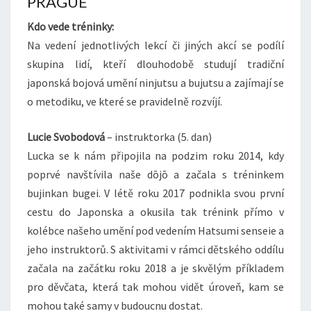
PRAGUE
Kdo vede tréninky:
Na vedení jednotlivých lekcí či jiných akcí se podílí
skupina lidí, kteří dlouhodobě studují tradiční
japonská bojová umění ninjutsu a bujutsu a zajímají se
o metodiku, ve které se pravidelně rozvíjí.
Lucie Svobodová
– instruktorka (5. dan)
Lucka se k nám připojila na podzim roku 2014, kdy
poprvé navštívila naše dōjō a začala s tréninkem
bujinkan bugei. V létě roku 2017 podnikla svou první
cestu do Japonska a okusila tak trénink přímo v
kolébce našeho umění pod vedením Hatsumi senseie a
jeho instruktorů. S aktivitami v rámci dětského oddílu
začala na začátku roku 2018 a je skvělým příkladem
pro děvčata, která tak mohou vidět úroveň, kam se
mohou také samy v budoucnu dostat.