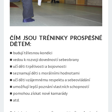
ČÍM JSOU TRÉNINKY PROSPĚŠNÉ
DĚTEM:
■ budují tělesnou kondici
■ vedou k rozvoji dovedností sebeobrany
■ učí děti trpělivosti a bojovnosti
■ seznamují děti s morálními hodnotami
■ učí děti vzájemnému respektu a sebeovládání
■ umožňují lepší poznání vlastních schopností
■ pomohou získat nové kamarády
■ atd.