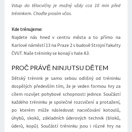
Vstup do tělocvičny je možný vždy cca 10 min před
tréninkem. Choďte prosím včas.
Kde trénujeme:
Najdete nás hned v centru města a to přímo na
Karlové náměstí 13 na Praze 2 v budově Strojní fakulty
ČVUT. Naše tréninky se konají v hale A3.
PROČ PRÁVĚ NINJUTSU DĚTEM
Dětský trénink je samo sebou odlišný od tréninku
dospělých především tím, že je veden formou hry za
cílem rozvíjet pohybové schopnosti jedince. Součástí
každého tréninku je společné rozcvičení a protažení,
po kterém může následovat nacvičování kotoulů,
úhybů, skoků, základních úderových technik (bloků,
úderů, kopů). Součástí tréninku jsou i různé hry na