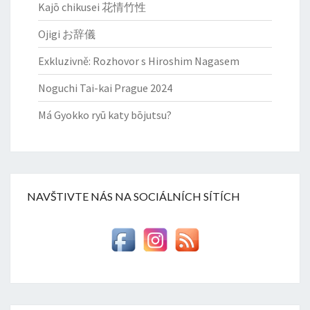
Kajō chikusei 花情竹性
Ojigi お辞儀
Exkluzivně: Rozhovor s Hiroshim Nagasem
Noguchi Tai-kai Prague 2024
Má Gyokko ryū katy bōjutsu?
NAVŠTIVTE NÁS NA SOCIÁLNÍCH SÍTÍCH