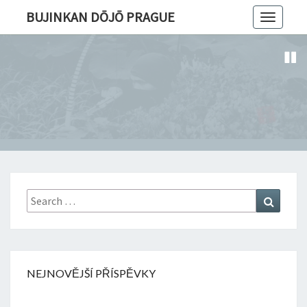
BUJINKAN DŌJŌ PRAGUE
Toggle
navigatio
Search
Search
for:
NEJNOVĚJŠÍ PŘÍSPĚVKY