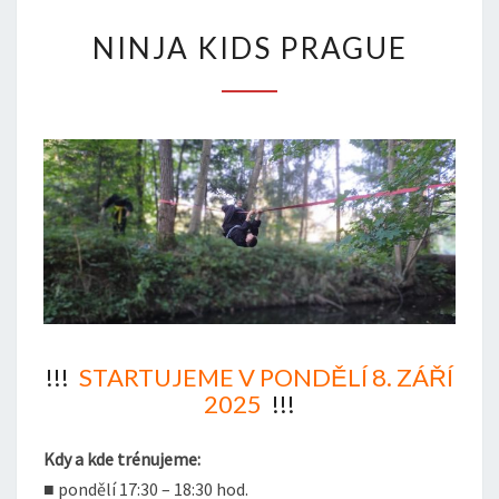
NINJA
NINJA KIDS PRAGUE
KIDS
PRAGUE
!!!
STARTUJEME V PONDĚLÍ 8. ZÁŘÍ
2025
!!!
Kdy a kde trénujeme:
■ pondělí 17:30 – 18:30 hod.