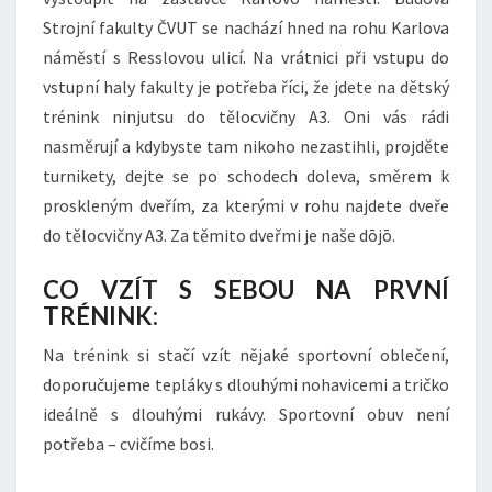
Strojní fakulty ČVUT se nachází hned na rohu Karlova
náměstí s Resslovou ulicí. Na vrátnici při vstupu do
vstupní haly fakulty je potřeba říci, že jdete na dětský
trénink ninjutsu do tělocvičny A3. Oni vás rádi
nasměrují a kdybyste tam nikoho nezastihli, projděte
turnikety, dejte se po schodech doleva, směrem k
proskleným dveřím, za kterými v rohu najdete dveře
do tělocvičny A3. Za těmito dveřmi je naše dōjō.
CO VZÍT S SEBOU NA PRVNÍ
TRÉNINK:
Na trénink si stačí vzít nějaké sportovní oblečení,
doporučujeme tepláky s dlouhými nohavicemi a tričko
ideálně s dlouhými rukávy. Sportovní obuv není
potřeba – cvičíme bosi.