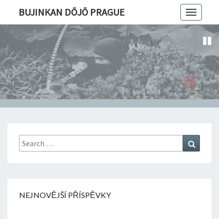
BUJINKAN DŌJŌ PRAGUE
Toggle
navigatio
Search
Search
for:
NEJNOVĚJŠÍ PŘÍSPĚVKY