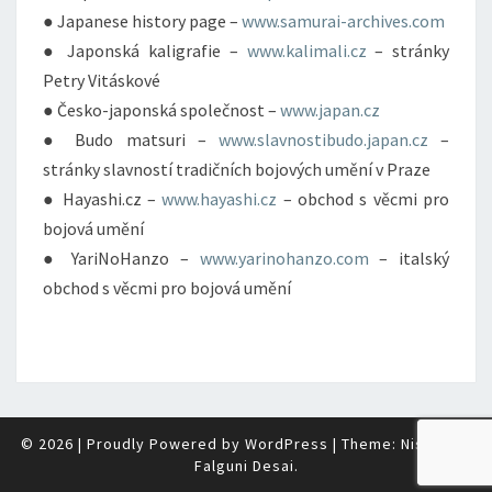
● Japanese history page –
www.samurai-archives.com
● Japonská kaligrafie –
www.kalimali.cz
– stránky
Petry Vitáskové
● Česko-japonská společnost –
www.japan.cz
● Budo matsuri –
www.slavnostibudo.japan.cz
–
stránky slavností tradičních bojových umění v Praze
● Hayashi.cz –
www.hayashi.cz
– obchod s věcmi pro
bojová umění
● YariNoHanzo –
www.yarinohanzo.com
– italský
obchod s věcmi pro bojová umění
© 2026
|
Proudly Powered by
WordPress
|
Theme: Nisarg by
Falguni Desai
.