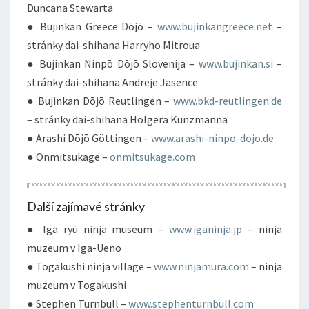
Duncana Stewarta
● Bujinkan Greece Dōjō –
www.bujinkangreece.net
–
stránky dai-shihana Harryho Mitroua
● Bujinkan Ninpō Dōjō Slovenija –
www.bujinkan.si
–
stránky dai-shihana Andreje Jasence
● Bujinkan Dōjō Reutlingen –
www.bkd-reutlingen.de
– stránky dai-shihana Holgera Kunzmanna
● Arashi Dōjō Göttingen –
www.arashi-ninpo-dojo.de
● Onmitsukage –
onmitsukage.com
Další zajímavé stránky
● Iga ryū ninja museum –
www.iganinja.jp
– ninja
muzeum v Iga-Ueno
● Togakushi ninja village –
www.ninjamura.com
– ninja
muzeum v Togakushi
● Stephen Turnbull –
www.stephenturnbull.com