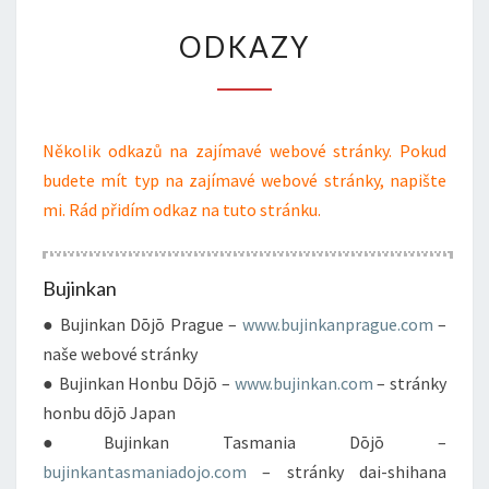
ODKAZY
ODKAZY
Několik odkazů na zajímavé webové stránky. Pokud
budete mít typ na zajímavé webové stránky, napište
mi. Rád přidím odkaz na tuto stránku.
Bujinkan
● Bujinkan Dōjō Prague –
www.bujinkanprague.com
–
naše webové stránky
● Bujinkan Honbu Dōjō –
www.bujinkan.com
– stránky
honbu dōjō Japan
●Bujinkan Tasmania Dōjō –
bujinkantasmaniadojo.com
– stránky dai-shihana