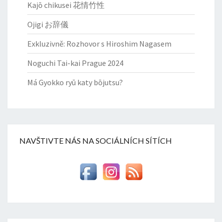
Kajō chikusei 花情竹性
Ojigi お辞儀
Exkluzivně: Rozhovor s Hiroshim Nagasem
Noguchi Tai-kai Prague 2024
Má Gyokko ryū katy bōjutsu?
NAVŠTIVTE NÁS NA SOCIÁLNÍCH SÍTÍCH