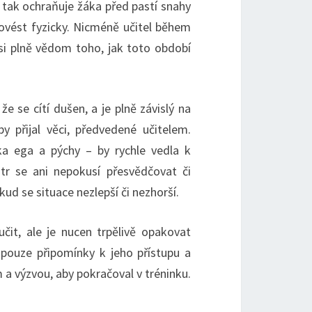
 tak ochraňuje žáka před pastí snahy
ovést fyzicky. Nicméně učitel během
si plně vědom toho, jak toto období
e se cítí dušen, a je plně závislý na
 přijal věci, předvedené učitelem.
ka ega a pýchy – by rychle vedla k
r se ani nepokusí přesvědčovat či
d se situace nezlepší či nezhorší.
it, ale je nucen trpělivě opakovat
 pouze připomínky k jeho přístupu a
 výzvou, aby pokračoval v tréninku.