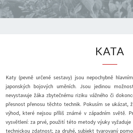
KATA
KATA
Katy (pevně určené sestavy) jsou nepochybně hlavním
japonských bojových uměních. Jsou jedinou možností
nevystavuje žáka zbytečnému riziku vážného či dokonce
přesnost přenosu těchto technik. Pokusím se ukázat,
výhod, které nejsou příliš známé v západním světě. 
vysvětlení: za prvé, použití této metody výuky vyžaduje
technickou zdatnost; za druhé, subjekt tvarovaný pom