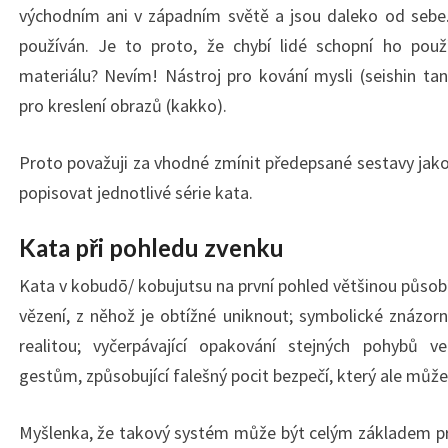
východním ani v západním světě a jsou daleko od sebe. N
používán. Je to proto, že chybí lidé schopní ho pou
materiálu? Nevím! Nástroj pro kování mysli (seishin t
pro kreslení obrazů (kakko).
Proto považuji za vhodné zmínit předepsané sestavy jak
popisovat jednotlivé série kata.
Kata při pohledu zvenku
Kata v kobudō/ kobujutsu na první pohled většinou působí
vězení, z něhož je obtížné uniknout; symbolické znázorně
realitou; vyčerpávající opakování stejných pohybů
gestům, způsobující falešný pocit bezpečí, který ale může 
Myšlenka, že takový systém může být celým základem pro