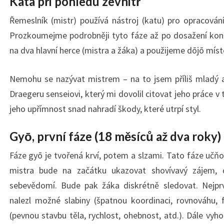
Kata při pohledu zevnitř
Řemeslník (mistr) používá nástroj (katu) pro opracování
Prozkoumejme podrobněji tyto fáze až po dosažení kone
na dva hlavní herce (mistra a žáka) a použijeme dōjō místo
Nemohu se nazývat mistrem – na to jsem příliš mladý 
Draegeru senseiovi, který mi dovolil citovat jeho práce v
jeho upřímnost snad nahradí škody, které utrpí styl.
Gyō, první fáze (18 měsíců až dva roky)
Fáze gyō je tvořená krví, potem a slzami. Tato fáze učňov
mistra bude na začátku ukazovat shovívavý zájem, d
sebevědomí. Bude pak žáka diskrétně sledovat. Nejprv
nalezl možné slabiny (špatnou koordinaci, rovnováhu, 
(pevnou stavbu těla, rychlost, ohebnost, atd.). Dále vyh