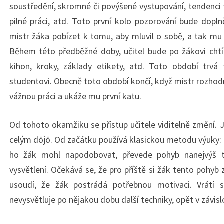
soustředění, skromné či povýšené vystupování, tendenci
pilné práci, atd. Toto první kolo pozorování bude dop
mistr žáka pobízet k tomu, aby mluvil o sobě, a tak mu p
Během této předběžné doby, učitel bude po žákovi chtí
kihon, kroky, základy etikety, atd. Toto období trvá 
studentovi. Obecně toto období končí, když mistr rozhod
vážnou práci a ukáže mu první katu.
Od tohoto okamžiku se přístup učitele viditelně změní. 
celým dōjō. Od začátku používá klasickou metodu výuky: s
ho žák mohl napodobovat, převede pohyb nanejvýš 
vysvětlení. Očekává se, že pro příště si žák tento poh
usoudí, že žák postrádá potřebnou motivaci. Vrátí
nevysvětluje po nějakou dobu další techniky, opět v závisl