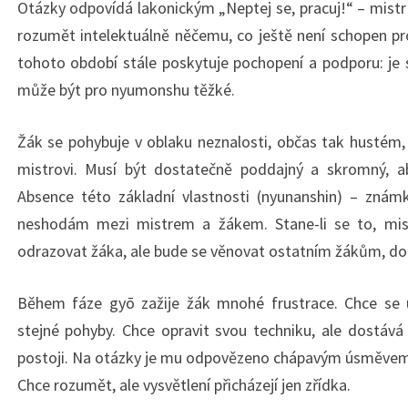
Otázky odpovídá lakonickým „Neptej se, pracuj!“ – mistr
rozumět intelektuálně něčemu, co ještě není schopen pr
tohoto období stále poskytuje pochopení a podporu: je 
může být pro nyumonshu těžké.
Žák se pohybuje v oblaku neznalosti, občas tak hustém, ž
mistrovi. Musí být dostatečně poddajný a skromný, aby
Absence této základní vlastnosti (nyunanshin) – znám
neshodám mezi mistrem a žákem. Stane-li se to, mist
odrazovat žáka, ale bude se věnovat ostatním žákům, doku
Během fáze gyō zažije žák mnohé frustrace. Chce se uč
stejné pohyby. Chce opravit svou techniku, ale dostává
postoji. Na otázky je mu odpovězeno chápavým úsměvem a
Chce rozumět, ale vysvětlení přicházejí jen zřídka.