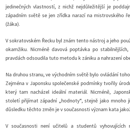
jedinečných vlastností, z nichž nejdůležitější je podd
západním světě se jen zřídka narazí na mistrovského řem
(žáka).
V sokratovském Řecku byl znám tento nástroj a jeho použí
okamžiku. Nicméně davová poptávka po stabilnějších, u
pravdách odsoudila tuto metodu k zániku a nahrazení ob
Na druhou stranu, ve východním světě bylo ovládání toh
Zejména v Japonsku společenské podmínky tvořily úrodn
který tam nacházel ideální materiál. Nicméně, Japon
století přijímat západní „hodnoty“, stejně jako mnoho ji
důsledku těchto změn je v současnosti význam kata jakož
V současnosti není učitelů a studentů vyhovující