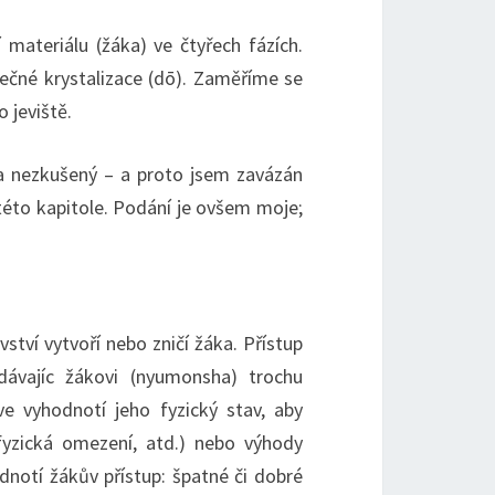
 materiálu (žáka) ve čtyřech fázích.
čné krystalizace (dō). Zaměříme se
 jeviště.
a nezkušený – a proto jsem zavázán
 této kapitole. Podání je ovšem moje;
ství vytvoří nebo zničí žáka. Přístup
ávajíc žákovi (nyumonsha) trochu
e vyhodnotí jeho fyzický stav, aby
fyzická omezení, atd.) nebo výhody
odnotí žákův přístup: špatné či dobré