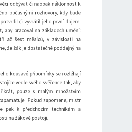
 věci odbývat či naopak náklonnost k
lněno občasnými rozhovory, kdy bude
otvrdil či vyvrátil jeho první dojem.
t, aby pracoval na základech umění:
tři až šest měsíců, v závislosti na
ne, že žák je dostatečně poddajný na
Jeho kousavé připomínky se rozléhají
tojíce vedle svého svěřence tak, aby
třikrát, pouze s malým množstvím
yb zapamatuje. Pokud zapomene, mistr
 se pak k předchozím technikám a
osti na žákově postoji.