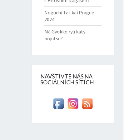
s Hiroshim Nagasem
Noguchi Tai-kai Prague
2024
Má Gyokko ryū katy
bōjutsu?
NAVŠTIVTE NÁS NA
SOCIÁLNÍCH SÍTÍCH