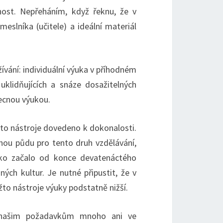
ajnost. Nepřeháním, když řeknu, že v
eslníka (učitele) a ideální materiál
vání: individuální výuka v příhodném
klidňujících a snáze dosažitelných
ecnou výukou.
oto nástroje dovedeno k dokonalosti.
ou půdu pro tento druh vzdělávání,
sko začalo od konce devatenáctého
ných kultur. Je nutné připustit, že v
to nástroje výuky podstatně nižší.
ch našim požadavkům mnoho ani ve