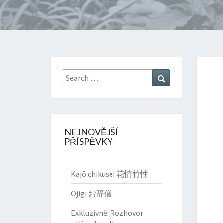
Search
Search
for:
NEJNOVĚJŠÍ
PŘÍSPĚVKY
Kajō chikusei 花情竹性
Ojigi お辞儀
Exkluzivně: Rozhovor