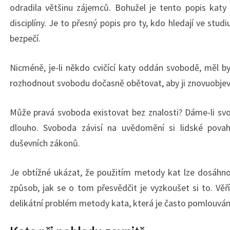
odradila většinu zájemců. Bohužel je tento popis katy
disciplíny. Je to přesný popis pro ty, kdo hledají ve studi
bezpečí.
Nicméně, je-li někdo cvičící katy oddán svobodě, měl by
rozhodnout svobodu dočasně obětovat, aby ji znovuobjev
Může pravá svoboda existovat bez znalosti? Dáme-li svob
dlouho. Svoboda závisí na uvědomění si lidské povahy
duševních zákonů.
Je obtížné ukázat, že použitím metody kat lze dosáhn
způsob, jak se o tom přesvědčit je vyzkoušet si to. Věří
delikátní problém metody kata, která je často pomlouván