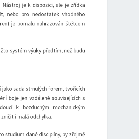
ástroj je k dispozici, ale je zřídka
žít, nebo pro nedostatek vhodného
anren) je pomalu nahrazován štětcem
ožto systém výuky předtím, než budu
 jako sada strnulých forem, tvořících
ní boje jen vzdáleně souvisejících s
 vedoucí k bezduchým mechanickým
zničit i malá odchylka.
 studium dané disciplíny, by zřejmě