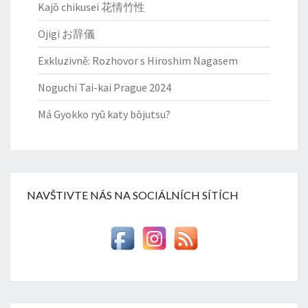
Kajō chikusei 花情竹性
Ojigi お辞儀
Exkluzivně: Rozhovor s Hiroshim Nagasem
Noguchi Tai-kai Prague 2024
Má Gyokko ryū katy bōjutsu?
NAVŠTIVTE NÁS NA SOCIÁLNÍCH SÍTÍCH