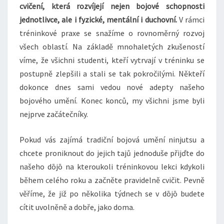
cvičení, která rozvíjejí nejen bojové schopnosti
jednotlivce, ale i fyzické, mentální i duchovní.
V rámci
tréninkové praxe se snažíme o rovnoměrný rozvoj
všech oblastí. Na základě mnohaletých zkušeností
víme, že všichni studenti, kteří vytrvají v tréninku se
postupně zlepšili a stali se tak pokročilými. Někteří
dokonce dnes sami vedou nové adepty našeho
bojového umění. Konec konců, my všichni jsme byli
nejprve začátečníky.
Pokud vás zajímá tradiční bojová umění ninjutsu a
chcete proniknout do jejich tajů jednoduše přijďte do
našeho dōjō na kteroukoli tréninkovou lekci kdykoli
během celého roku a začněte pravidelně cvičit. Pevně
věříme, že již po několika týdnech se v dōjō budete
cítit uvolněně a dobře, jako doma.