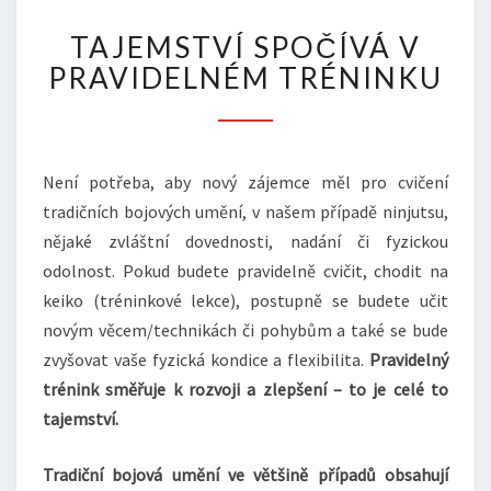
TAJEMSTVÍ
TAJEMSTVÍ SPOČÍVÁ V
SPOČÍVÁ
V
PRAVIDELNÉM TRÉNINKU
PRAVIDELNÉM
TRÉNINKU
Není potřeba, aby nový zájemce měl pro cvičení
tradičních bojových umění, v našem případě ninjutsu,
nějaké zvláštní dovednosti, nadání či fyzickou
odolnost. Pokud budete pravidelně cvičit, chodit na
keiko (tréninkové lekce), postupně se budete učit
novým věcem/technikách či pohybům a také se bude
zvyšovat vaše fyzická kondice a flexibilita.
Pravidelný
trénink směřuje k rozvoji a zlepšení – to je celé to
tajemství.
Tradiční bojová umění ve většině případů obsahují