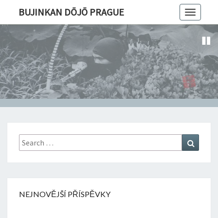
BUJINKAN DŌJŌ PRAGUE
Toggle
navigatio
Search
Search
for:
NEJNOVĚJŠÍ PŘÍSPĚVKY