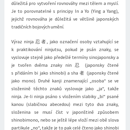
důležitá pro vytvoření rovnováhy mezi tělem a myslí.
Je to porovnatelné s principy In a Yo (Ying a Yang),
jejichž rovnováha je důležitá ve většině japonských
tradičních bojových umění.
Výraz ninja 忍者, jako označení osoby vztahující se
k praktikování ninjutsu, pokud je psán znaky, se
vyslovuje stejně jako předešlé termíny sinojaponsky a
je tvořen dvěma znaky nin 忍 (japonsky čtené
s přidáním bi jako shinobi) a sha 者 (japonsky čtené
jako mono). Druhé kanji znamenající „osoba“ se ve
složenině těchto znaků vyslovuje jako „ja“, takže
ninja. Je-li ninja psáno s vložením slabiky „bi“ psané
kanou (slabičnou abecedou) mezi tyto dva znaky,
složenina se musí číst v japonštině způsobem
shinobimono, nebo se ještě lépe vloží mezi obě slova
partikule „no“, takže je to pak celé čteno jako shinobi