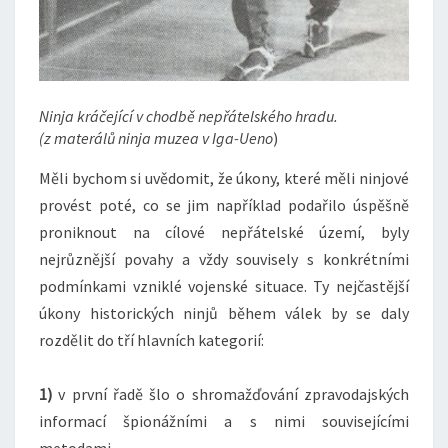
Ninja kráčející v chodbě nepřátelského hradu.
(z materálů ninja muzea v Iga-Ueno
)
Měli bychom si uvědomit, že úkony, které měli ninjové
provést poté, co se jim například podařilo úspěšně
proniknout na cílové nepřátelské území, byly
nejrůznější povahy a vždy souvisely s konkrétními
podmínkami vzniklé vojenské situace. Ty nejčastější
úkony historických ninjů během válek by se daly
rozdělit do tří hlavních kategorií:
1)
v první řadě šlo o shromažďování zpravodajských
informací špionážními a s nimi souvisejícími