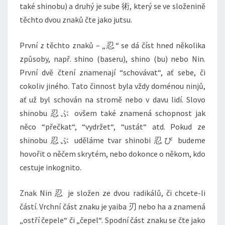
také shinobu) a druhý je sube 術, který se ve složenině
těchto dvou znaků čte jako jutsu.
První z těchto znaků – „忍“ se dá číst hned několika
způsoby, např. shino (baseru), shino (bu) nebo Nin.
První dvě čtení znamenají “schovávat“, ať sebe, či
cokoliv jiného. Tato činnost byla vždy doménou ninjů,
ať už byl schován na stromě nebo v davu lidí. Slovo
shinobu 忍ぶ ovšem také znamená schopnost jak
něco “přečkat“, “vydržet“, “ustát“ atd. Pokud ze
shinobu 忍ぶ uděláme tvar shinobi 忍び budeme
hovořit o něčem skrytém, nebo dokonce o někom, kdo
cestuje inkognito.
Znak Nin 忍 je složen ze dvou radikálů, či chcete-li
částí. Vrchní část znaku je yaiba 刃 nebo ha a znamená
„ostří čepele“ či „čepel“. Spodní část znaku se čte jako