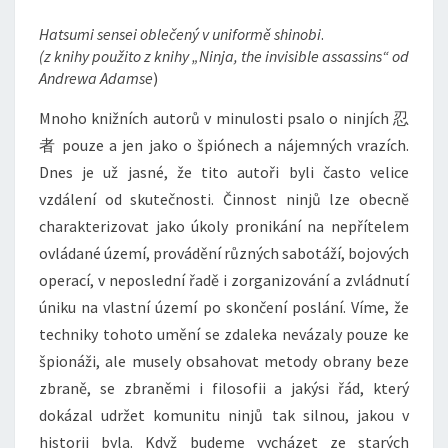
Hatsumi sensei oblečený v uniformě shinobi
.
(z knihy použito z knihy „Ninja, the invisible assassins“ od
Andrewa Adamse
)
Mnoho knižních autorů v minulosti psalo o ninjích 忍
者 pouze a jen jako o špiónech a nájemných vrazích.
Dnes je už jasné, že tito autoři byli často velice
vzdálení od skutečnosti. Činnost ninjů lze obecně
charakterizovat jako úkoly pronikání na nepřítelem
ovládané území, provádění různých sabotáží, bojových
operací, v neposlední řadě i zorganizování a zvládnutí
úniku na vlastní území po skončení poslání. Víme, že
techniky tohoto umění se zdaleka nevázaly pouze ke
špionáži, ale musely obsahovat metody obrany beze
zbraně, se zbraněmi i filosofii a jakýsi řád, který
dokázal udržet komunitu ninjů tak silnou, jakou v
historii byla. Když budeme vycházet ze starých