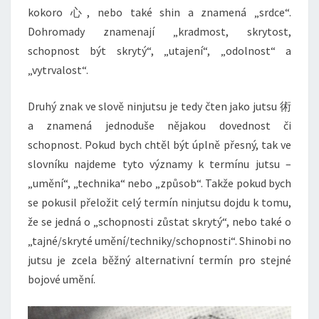
kokoro 心, nebo také shin a znamená „srdce“.
Dohromady znamenají „kradmost, skrytost,
schopnost být skrytý“, „utajení“, „odolnost“ a
„vytrvalost“.
Druhý znak ve slově ninjutsu je tedy čten jako jutsu 術
a znamená jednoduše nějakou dovednost či
schopnost. Pokud bych chtěl být úplně přesný, tak ve
slovníku najdeme tyto významy k termínu jutsu –
„umění“, „technika“ nebo „způsob“. Takže pokud bych
se pokusil přeložit celý termín ninjutsu dojdu k tomu,
že se jedná o „schopnosti zůstat skrytý“, nebo také o
„tajné/skryté umění/techniky/schopnosti“. Shinobi no
jutsu je zcela běžný alternativní termín pro stejné
bojové umění.