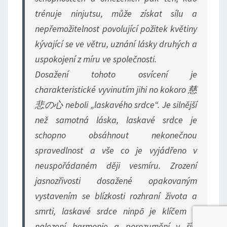
trénuje ninjutsu, může získat sílu a
nepřemožitelnost povolující požitek květiny
kývající se ve větru, uznání lásky druhých a
uspokojení z míru ve společnosti.
Dosažení tohoto osvícení je
charakteristické vyvinutím jihi no kokoro 慈
悲の心 neboli „laskavého srdce“. Je silnější
než samotná láska, laskavé srdce je
schopno obsáhnout nekonečnou
spravedlnost a vše co je vyjádřeno v
neuspořádaném ději vesmíru. Zrození
jasnozřivosti dosažené opakovaným
vystavením se blízkosti rozhraní života a
smrti, laskavé srdce ninpō je klíčem k
nalezení harmonie a porozumění v říši