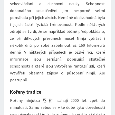
sebeovládání a duchovní nauky. Schopnost
dokonalého soustředění jim nesporně velmi
pomáhala při jejich akcích. Neméně obdivuhodná byla
i jejich čistě fyzická trénovanost. Podle některých
zdrojů se tvrdí, že se například běžně předpokládalo,
že při dílkových přesunech musel Ninja vydržet i
několik dnů po sobě zaběhnout až 160 kilometrů
denně. V některých případech je těžké říci, které
informace jsou seriózní, popisující skutečné
schopnosti a které jsou vytvořené fantazií lidí, kteří
vytvářeli písemné zápisy o působení ninjů. Ale
postupně …
Kořeny tradice
Kořeny ninjutsu 忍術 sahají 2000 let zpět do
minulosti. Samo sebou se v té době tyto dovednosti
nespojovaly pod tímto termínem, to přišlo až daleko