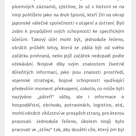
písemných záznamů, zjistíme, že už v historii se na
ninji pohlíželo jako na druh špionů, kteří žili na okraji
japonské válečné společnosti v utajení a ústraní. Byli
zváni k propůjčení svých schopností ke specifickým
účelům. Takový účel mohl být, jednoduše řečeno,
obrátit průběh bitvy, která se zdála být od svého
začátku prohraná, nebo jejíž začátek nedopadl podle
očekávání. Ninjové díky svým znalostem životně
důležitých informací, jako jsou znalosti prostředí,
vojenské strategie, bojové schopnosti využívající
především moment překvapení, cokoliv, co může býti
nazýváno „páteří“ války, ale i informace o
hospodářství, obchodu, potravinách, logistice, atd.,
mohli obrátit vítězství ve prospěch strany, pro kterou
pracovali. Jednoduše řečeno, úkolem ninjů bylo
pracovat ve „stínu“ tak, aby dosáhli cíle, který jim byl