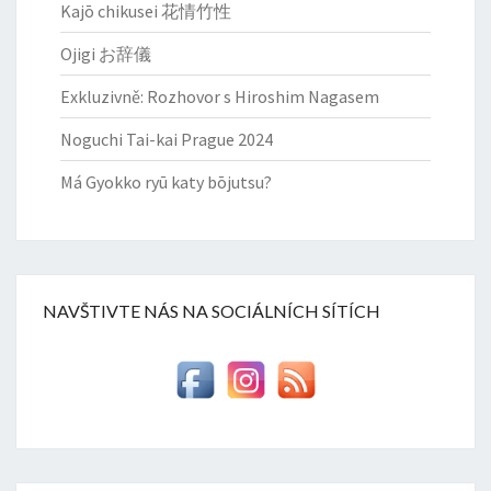
Kajō chikusei 花情竹性
Ojigi お辞儀
Exkluzivně: Rozhovor s Hiroshim Nagasem
Noguchi Tai-kai Prague 2024
Má Gyokko ryū katy bōjutsu?
NAVŠTIVTE NÁS NA SOCIÁLNÍCH SÍTÍCH