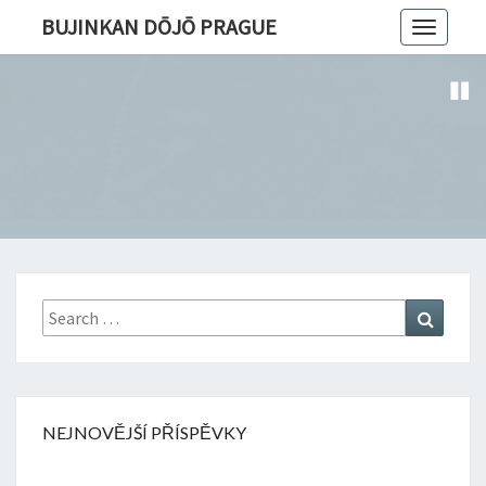
BUJINKAN DŌJŌ PRAGUE
Toggle
navigatio
Search
Search
for:
NEJNOVĚJŠÍ PŘÍSPĚVKY