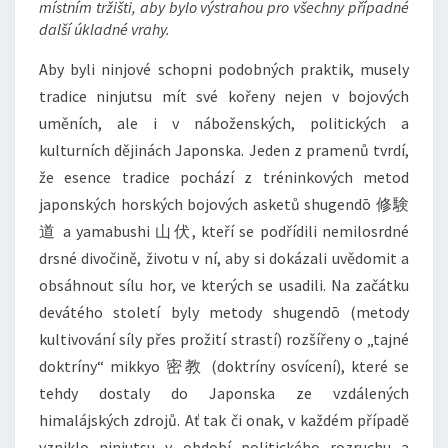
místním tržišti, aby bylo výstrahou pro všechny případné
další úkladné vrahy.
Aby byli ninjové schopni podobných praktik, musely
tradice ninjutsu mít své kořeny nejen v bojových
uměních, ale i v náboženských, politických a
kulturních dějinách Japonska. Jeden z pramenů tvrdí,
že esence tradice pochází z tréninkových metod
japonských horských bojových asketů shugendō 修験
道 a yamabushi 山伏, kteří se podřídili nemilosrdné
drsné divočině, životu v ní, aby si dokázali uvědomit a
obsáhnout sílu hor, ve kterých se usadili. Na začátku
devátého století byly metody shugendō (metody
kultivování síly přes prožití strastí) rozšířeny o „tajné
doktríny“ mikkyo 密教 (doktríny osvícení), které se
tehdy dostaly do Japonska ze vzdálených
himalájských zdrojů. Ať tak či onak, v každém případě
vzniklo ninjutsu v období politického rozruchu a