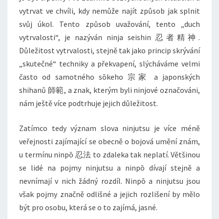
vytrvat ve chvíli, kdy nemůže najít způsob jak splnit
svůj úkol. Tento způsob uvažování, tento „duch
vytrvalosti“, je nazýván ninja seishin 忍者精神.
Důležitost vytrvalosti, stejně tak jako princip skrývání
„skutečné“ techniky a překvapení, slýcháváme velmi
často od samotného sōkeho 宗家 a japonských
shihanů 師範, a znak, kterým byli ninjové označováni,
nám ještě více podtrhuje jejich důležitost.
Zatímco tedy význam slova ninjutsu je více méně
veřejnosti zajímající se obecně o bojová umění znám,
u termínu ninpō 忍法 to zdaleka tak neplatí. Většinou
se lidé na pojmy ninjutsu a ninpō dívají stejně a
nevnímají v nich žádný rozdíl. Ninpō a ninjutsu jsou
však pojmy značně odlišné a jejich rozlišení by mělo
být pro osobu, která se o to zajímá, jasné.