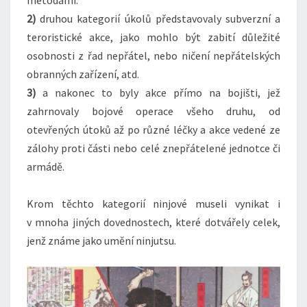
metodami.
2)
druhou kategorií úkolů představovaly subverzní a
teroristické akce, jako mohlo být zabití důležité
osobnosti z řad nepřátel, nebo ničení nepřátelských
obranných zařízení, atd.
3)
a nakonec to byly akce přímo na bojišti, jež
zahrnovaly bojové operace všeho druhu, od
otevřených útoků až po různé léčky a akce vedené ze
zálohy proti části nebo celé znepřátelené jednotce či
armádě.
Krom těchto kategorií ninjové museli vynikat i
v mnoha jiných dovednostech, které dotvářely celek,
jenž známe jako umění ninjutsu.