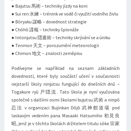
● Bajutsu 馬術 – techniky jízdy na koni
● Sui ren 水練 – trénink ve vodě či využití vodního živlu
● Bōryaku 謀略 – dovednost strategie
● Chōhō 諜報 – techniky špionáže
● Intonjutsu 隠遁術 – techniky skrývání se a úniku
● Tenmon 天文 – porozumění meteorologii
● Chimon 地文 – znalosti zeměpisu
Podívejme se například na seznam základních
dovedností, které byly součástí učení v současnosti
nejstarší školy ninjutsu fungující do dnešních dnů –
Togakure ryū 戸隠流. Tato škola je nyní vyučována
společně s dalšími osmi školami bujutsu 武術 a ninpō
忍法 v organizaci Bujinkan Dōjō 武神館道場 pod
laskavým vedením pana Masaaki Hatsumiho 初見良
昭, jenž je v těchto školách držitelem titulu sōke 宗家