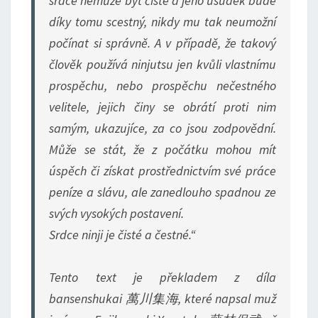
srdce nemůže být čisté a jeho úsudek bude
díky tomu scestný, nikdy mu tak neumožní
počínat si správně. A v případě, že takový
člověk používá ninjutsu jen kvůli vlastnímu
prospěchu, nebo prospěchu nečestného
velitele, jejich činy se obrátí proti nim
samým, ukazujíce, za co jsou zodpovědní.
Může se stát, že z počátku mohou mít
úspěch či získat prostřednictvím své práce
peníze a slávu, ale zanedlouho spadnou ze
svých vysokých postavení.
Srdce ninji je čisté a čestné.“
Tento text je překladem z díla
bansenshukai 萬川集海, které napsal muž