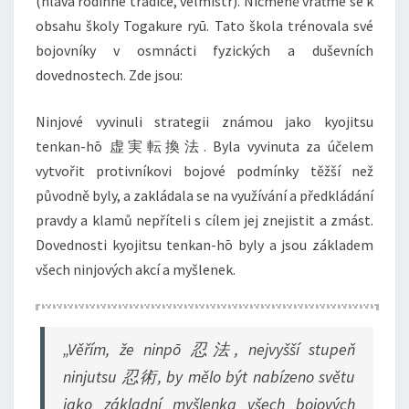
(hlava rodinné tradice, velmistr). Nicméně vraťme se k
obsahu školy Togakure ryū. Tato škola trénovala své
bojovníky v osmnácti fyzických a duševních
dovednostech. Zde jsou:
Ninjové vyvinuli strategii známou jako kyojitsu
tenkan-hō 虚実転換法. Byla vyvinuta za účelem
vytvořit protivníkovi bojové podmínky těžší než
původně byly, a zakládala se na využívání a předkládání
pravdy a klamů nepříteli s cílem jej znejistit a zmást.
Dovednosti kyojitsu tenkan-hō byly a jsou základem
všech ninjových akcí a myšlenek.
„Věřím, že ninpō 忍法, nejvyšší stupeň
ninjutsu 忍術, by mělo být nabízeno světu
jako základní myšlenka všech bojových