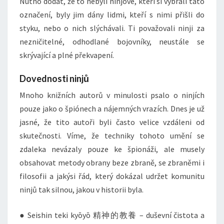
Nutno dodat, že to nebyli ninjové, kteří si vybrali tato
označení, byly jim dány lidmi, kteří s nimi přišli do
styku, nebo o nich slýchávali. Ti považovali ninji za
nezničitelné, odhodlané bojovníky, neustále se
skrývající a plné překvapení.
Dovednosti ninjů
Mnoho knižních autorů v minulosti psalo o ninjích
pouze jako o špiónech a nájemných vrazích. Dnes je už
jasné, že tito autoři byli často velice vzdáleni od
skutečnosti. Víme, že techniky tohoto umění se
zdaleka nevázaly pouze ke špionáži, ale musely
obsahovat metody obrany beze zbraně, se zbraněmi i
filosofii a jakýsi řád, který dokázal udržet komunitu
ninjů tak silnou, jakou v historii byla.
● Seishin teki kyōyō 精神的教養 – duševní čistota a