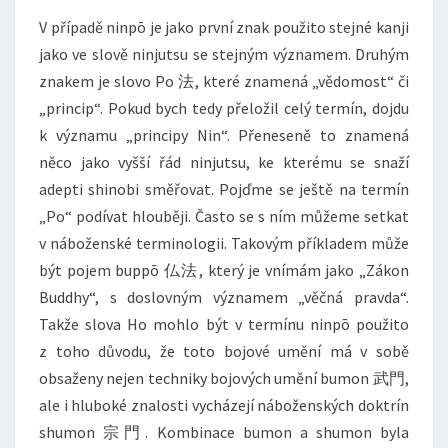
V případě ninpō je jako první znak použito stejné kanji
jako ve slově ninjutsu se stejným významem. Druhým
znakem je slovo Po 法, které znamená „vědomost“ či
„princip“. Pokud bych tedy přeložil celý termín, dojdu
k významu „principy Nin“. Přeneseně to znamená
něco jako vyšší řád ninjutsu, ke kterému se snaží
adepti shinobi směřovat. Pojďme se ještě na termín
„Po“ podívat hlouběji. Často se s ním můžeme setkat
v náboženské terminologii. Takovým příkladem může
být pojem buppō 仏法, který je vnímám jako „Zákon
Buddhy“, s doslovným významem „věčná pravda“.
Takže slova Ho mohlo být v termínu ninpō použito
z toho důvodu, že toto bojové umění má v sobě
obsaženy nejen techniky bojových umění bumon 武門,
ale i hluboké znalosti vycházejí náboženských doktrín
shumon 宗門. Kombinace bumon a shumon byla