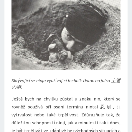
Skrývající se ninja využívající technik Doton no jutsu 土遁
の術.
Ještě bych na chvilku zůstal u znaku nin, který se
rovněž používá při psaní termínu nintai 忍耐, tj.
vytrvalost nebo také trpělivost. Zdůrazňuje tak, že
důležitou schopností ninji, jak v minulosti tak i dnes,
je být trpělivý i ve zdánlivě bezvýchodných situacích a