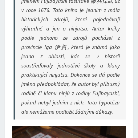
jménem Fujibayashi Yasutake 藤林保武 už
v roce 1676. Tato kniha je jedním z mála
historických zdrojů, které pojednávají
výhradně a jen o ninjutsu. Autor knihy
podle jednoho ze zdrojů pocházel z
provincie Iga 伊賀, která je známá jako
jedna z oblastí, kde se v historii
soustřeďovaly jednotlivé školy a klany
praktikující ninjutsu. Dokonce se dá podle
jména předpokládat, že autor byl příbuzný
rodině či klanu ninjů z rodiny Fujibayashi,
pokud nebyl jedním z nich. Tuto hypotézu
ale nemůžeme podložit žádnými důkazy.