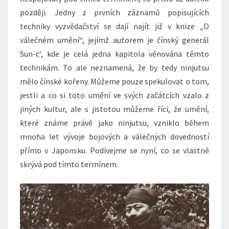
později. Jedny z prvních záznamů popisujících
techniky vyzvědačství se dají najít již v knize „O
válečném umění“, jejímž autorem je čínský generál
Sun-c‘, kde je celá jedna kapitola věnována těmto
technikám. To ale neznamená, že by tedy ninjutsu
mělo čínské kořeny. Můžeme pouze spekulovat o tom,
jestli a co si toto umění ve svých začátcích vzalo z
jiných kultur, ale s jistotou můžeme říci, že umění,
které známe právě jako ninjutsu, vzniklo během
mnoha let vývoje bojových a válečných dovedností
přímo v Japonsku. Podívejme se nyní, co se vlastně
skrývá pod tímto termínem.