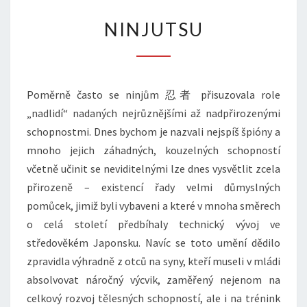
NINJUTSU
NINJUTSU
Poměrně často se ninjům 忍者 přisuzovala role
„nadlidí“ nadaných nejrůznějšími až nadpřirozenými
schopnostmi. Dnes bychom je nazvali nejspíš špióny a
mnoho jejich záhadných, kouzelných schopností
včetně učinit se neviditelnými lze dnes vysvětlit zcela
přirozeně – existencí řady velmi důmyslných
pomůcek, jimiž byli vybaveni a které v mnoha směrech
o celá století předbíhaly technický vývoj ve
středověkém Japonsku. Navíc se toto umění dědilo
zpravidla výhradně z otců na syny, kteří museli v mládi
absolvovat náročný výcvik, zaměřený nejenom na
celkový rozvoj tělesných schopností, ale i na trénink