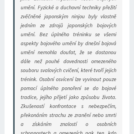
umění. Fyzické a duchovní techniky přežití
zvěčněné japonským ninjou byly vlastně
jedním ze zdrojů japonských bojových
umění. Bez úplného tréninku se všemi
aspekty bojového umění by dnešní bojová
umění nemohla doufat, že se dostanou
dále než pouhé dovednosti omezeného
souboru svalových cvičení, které tvoří jejich
trénink. Osobní osvícení lze vyvinout pouze
pomocí úplného ponoření se do bojové
tradice, jejího přijetí jako způsobu života.
Zkušeností konfrontace s nebezpečím,
překonáním strachu ze zranění nebo smrti
a získáním znalostí o osobních
schopnostech a omezeních pak ten, kdo