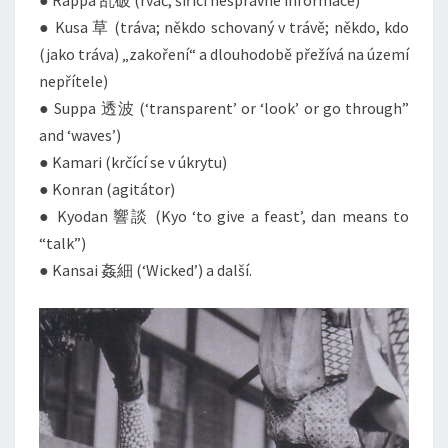
● Rappa 乱破 (rváč; šířící nesprávné informace)
● Kusa 草 (tráva; někdo schovaný v trávě; někdo, kdo
(jako tráva) „zakoření“ a dlouhodobě přežívá na území
nepřítele)
● Suppa 透波 (‘transparent’ or ‘look’ or go through”
and ‘waves’)
● Kamari (krčící se v úkrytu)
● Konran (agitátor)
● Kyodan 響談 (Kyo ‘to give a feast’, dan means to
“talk”)
● Kansai 姦細 (‘Wicked’) a další.