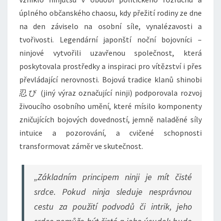
úplného občanského chaosu, kdy přežití rodiny ze dne
na den záviselo na osobní síle, vynalézavosti a
tvořivosti. Legendární japonští noční bojovníci –
ninjové vytvořili uzavřenou společnost, která
poskytovala prostředky a inspiraci pro vítězství i přes
převládající nerovnosti. Bojová tradice klanů shinobi
忍び (jiný výraz označující ninji) podporovala rozvoj
živoucího osobního umění, které mísilo komponenty
zničujících bojových dovedností, jemně naladěné síly
intuice a pozorování, a cvičené schopnosti
transformovat záměr ve skutečnost.
„Základním principem ninji je mít čisté
srdce. Pokud
n
inja sleduje nesprávnou
cestu za použití podvodů či intrik, jeho