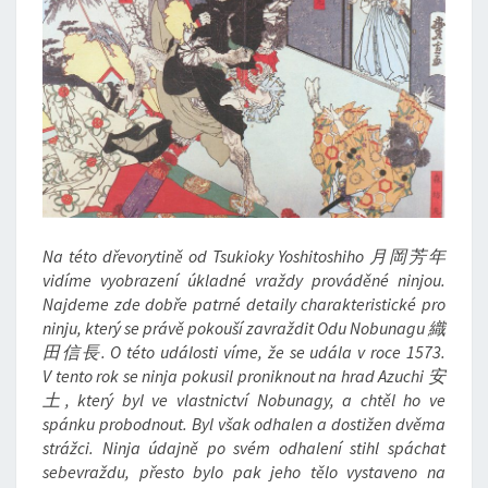
Na této dřevorytině od Tsukioky Yoshitoshiho 月岡芳年
vidíme vyobrazení úkladné vraždy prováděné ninjou.
Najdeme zde dobře patrné detaily charakteristické pro
ninju, který se právě pokouší zavraždit Odu Nobunagu 織
田信長. O této události víme, že se udála v roce 1573.
V tento rok se ninja pokusil proniknout na hrad Azuchi 安
土, který byl ve vlastnictví Nobunagy, a chtěl ho ve
spánku probodnout. Byl však odhalen a dostižen dvěma
strážci. Ninja údajně po svém odhalení stihl spáchat
sebevraždu, přesto bylo pak jeho tělo vystaveno na