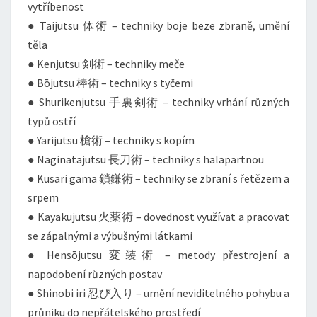
vytříbenost
● Taijutsu 体術 – techniky boje beze zbraně, umění
těla
● Kenjutsu 剣術 – techniky meče
● Bōjutsu 棒術 – techniky s tyčemi
● Shurikenjutsu 手裏剣術 – techniky vrhání různých
typů ostří
● Yarijutsu 槍術 – techniky s kopím
● Naginatajutsu 長刀術 – techniky s halapartnou
● Kusari gama 鎖鎌術 – techniky se zbraní s řetězem a
srpem
● Kayakujutsu 火薬術 – dovednost využívat a pracovat
se zápalnými a výbušnými látkami
● Hensōjutsu 変装術 – metody přestrojení a
napodobení různých postav
● Shinobi iri 忍び入り – umění neviditelného pohybu a
průniku do nepřátelského prostředí