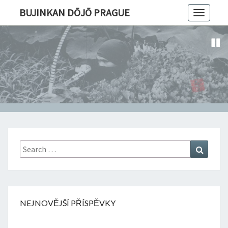
BUJINKAN DŌJŌ PRAGUE
Toggle
navigatio
Search
Search
for:
NEJNOVĚJŠÍ PŘÍSPĚVKY