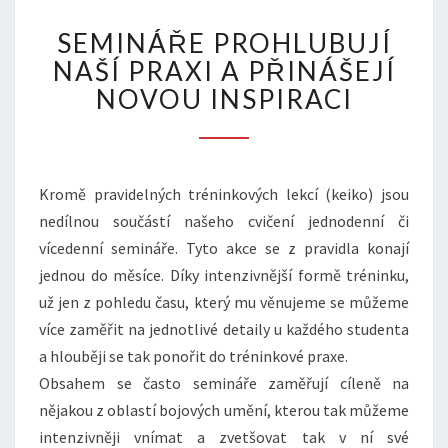
SEMINÁŘE
SEMINÁŘE PROHLUBUJÍ
PROHLUBUJÍ
NAŠÍ
NAŠÍ PRAXI A PŘINÁŠEJÍ
PRAXI
NOVOU INSPIRACI
A
PŘINÁŠEJÍ
NOVOU
INSPIRACI
Kromě pravidelných tréninkových lekcí (keiko) jsou
nedílnou součástí našeho cvičení jednodenní či
vícedenní semináře. Tyto akce se z pravidla konají
jednou do měsíce. Díky intenzivnější formě tréninku,
už jen z pohledu času, který mu věnujeme se můžeme
více zaměřit na jednotlivé detaily u každého studenta
a hlouběji se tak ponořit do tréninkové praxe.
Obsahem se často semináře zaměřují cíleně na
nějakou z oblastí bojových umění, kterou tak můžeme
intenzivněji vnímat a zvetšovat tak v ní své