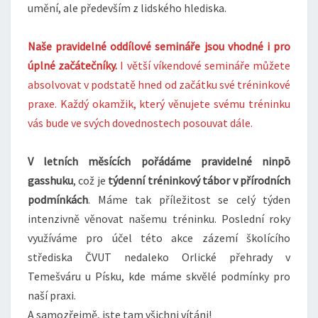
umění, ale především z lidského hlediska.
Naše pravidelné oddílové semináře jsou vhodné i pro
úplné začátečníky.
I větší víkendové semináře můžete
absolvovat v podstatě hned od začátku své tréninkové
praxe. Každý okamžik, který věnujete svému tréninku
vás bude ve svých dovednostech posouvat dále.
V letních měsících pořádáme pravidelné ninpō
gasshuku
, což je
týdenní tréninkový tábor v přírodních
podmínkách
. Máme tak příležitost se celý týden
intenzivně věnovat našemu tréninku. Poslední roky
využíváme pro účel této akce zázemí školícího
střediska ČVUT nedaleko Orlické přehrady v
Temešváru u Písku, kde máme skvělé podmínky pro
naší praxi.
A samozřejmě, jste tam všichni vítáni!