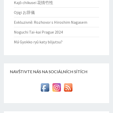
Kajō chikusei 花情竹性
Ojigi お辞儀
Exkluzivně: Rozhovor s Hiroshim Nagasem
Noguchi Tai-kai Prague 2024
Má Gyokko ryū katy bōjutsu?
NAVŠTIVTE NÁS NA SOCIÁLNÍCH SÍTÍCH