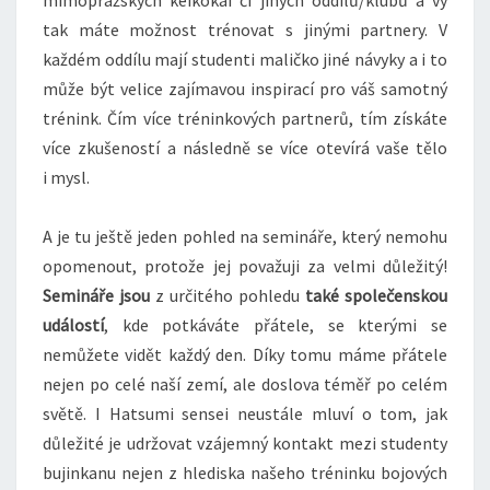
mimopražských keikokai či jiných oddílů/klubů a vy
tak máte možnost trénovat s jinými partnery. V
každém oddílu mají studenti maličko jiné návyky a i to
může být velice zajímavou inspirací pro váš samotný
trénink. Čím více tréninkových partnerů, tím získáte
více zkušeností a následně se více otevírá vaše tělo
i mysl.
A je tu ještě jeden pohled na semináře, který nemohu
opomenout, protože jej považuji za velmi důležitý!
Semináře jsou
z určitého pohledu
také společenskou
událostí
, kde potkáváte přátele, se kterými se
nemůžete vidět každý den. Díky tomu máme přátele
nejen po celé naší zemí, ale doslova téměř po celém
světě. I Hatsumi sensei neustále mluví o tom, jak
důležité je udržovat vzájemný kontakt mezi studenty
bujinkanu nejen z hlediska našeho tréninku bojových