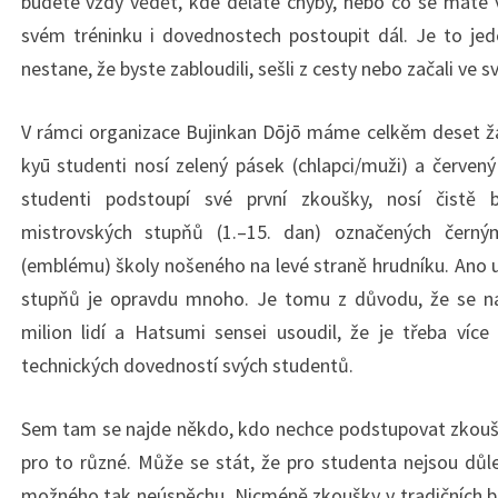
budete vždy vědět, kde děláte chyby, nebo co se máte 
svém tréninku i dovednostech postoupit dál. Je to je
nestane, že byste zabloudili, sešli z cesty nebo začali ve
V rámci organizace Bujinkan Dōjō máme celkěm deset žá
kyū studenti nosí zelený pásek (chlapci/muži) a červen
studenti podstoupí své první zkoušky, nosí čistě
mistrovských stupňů (1.–15. dan) označených čern
(emblému) školy nošeného na levé straně hrudníku. Ano 
stupňů je opravdu mnoho. Je tomu z důvodu, že se n
milion lidí a Hatsumi sensei usoudil, že je třeba víc
technických dovedností svých studentů.
Sem tam se najde někdo, kdo nechce podstupovat zkoušk
pro to různé. Může se stát, že pro studenta nejsou důl
možného tak neúspěchu. Nicméně zkoušky v tradičních b