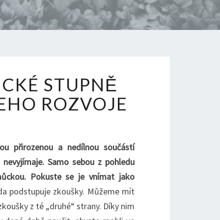
Y
ICKÉ STUPNĚ
CKÉ
EHO ROZVOJE
ÍM
ou přirozenou a nedílnou součástí
E
su nevyjímaje. Samo sebou z pohledu
můckou. Pokuste se je vnímat jako
ada podstupuje zkoušky. Můžeme mít
koušky z té „druhé“ strany. Díky nim