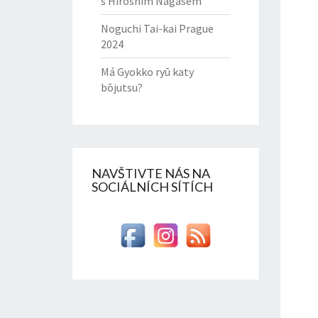
s Hiroshim Nagasem
Noguchi Tai-kai Prague
2024
Má Gyokko ryū katy
bōjutsu?
NAVŠTIVTE NÁS NA
SOCIÁLNÍCH SÍTÍCH