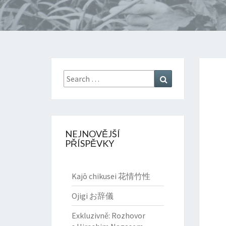
Search
Search
for:
NEJNOVĚJŠÍ
PŘÍSPĚVKY
Kajō chikusei 花情竹性
Ojigi お辞儀
Exkluzivně: Rozhovor