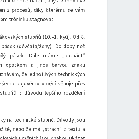
v dané době naučit, abyste mohli ve
den z procesů, díky kterému se vám
 svém tréninku stagnovat.
kovských stupňů (10.–1. kyū). Od 8.
ý pásek (děvčata/ženy). Do doby než
 bílý pásek. Dále máme „patnáct“
ým opaskem a jinou barvou znaku
uznávám, že jednotlivých technických
ašemu bojovému umění věnuje přes
e stupňů z důvodu lepšího rozdělení
y na technické stupně. Důvody jsou
ežité, nebo že má „strach“ z testu a
ojových uměních jsou snahou ukázat