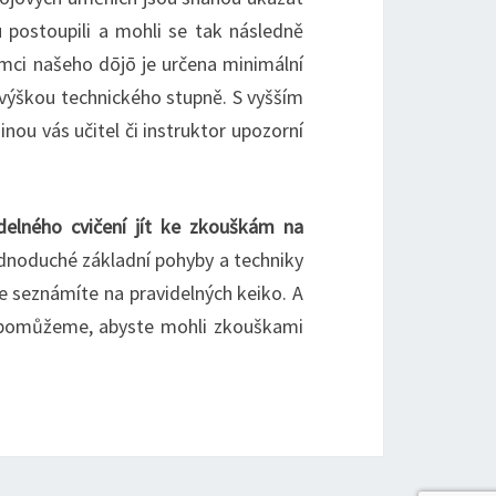
u postoupili a mohli se tak následně
rámci našeho dōjō je určena minimální
výškou technického stupně. S vyšším
nou vás učitel či instruktor upozorní
delného cvičení jít ke zkouškám na
dnoduché základní pohyby a techniky
se seznámíte na pravidelných keiko. A
y pomůžeme, abyste mohli zkouškami