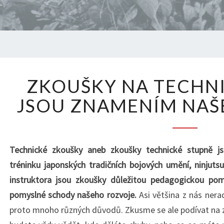
ZKOUŠK
ZKOUŠKY NA TECHN
NA
TECHNI
JSOU ZNAMENÍM NAŠ
STUPNĚ
JSOU
ZNAMEN
NAŠEHO
Technické zkoušky aneb zkoušky technické stupně js
ROZVOJ
tréninku japonských tradičních bojových umění, ninjut
instruktora jsou zkoušky důležitou pedagogickou po
pomyslné schody našeho rozvoje.
Asi většina z nás ner
proto mnoho různých důvodů. Zkusme se ale podívat na z