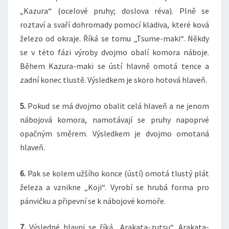
„Kazura“ (ocelové pruhy; doslova réva). Plně se
roztaví a svaří dohromady pomocí kladiva, které ková
železo od okraje. Říká se tomu „Tsume-maki“. Někdy
se v této fázi výroby dvojmo obalí komora náboje.
Během Kazura-maki se ústí hlavně omotá tence a
zadní konec tlustě. Výsledkem je skoro hotová hlaveň.
5.
Pokud se má dvojmo obalit celá hlaveň a ne jenom
nábojová komora, namotávají se pruhy napoprvé
opačným směrem. Výsledkem je dvojmo omotaná
hlaveň.
6.
Pak se kolem užšího konce (ústí) omotá tlustý plát
železa a vznikne „Koji“. Vyrobí se hrubá forma pro
pánvičku a připevní se k nábojové komoře.
7.
Výsledné hlavni se říká „Arakata-zutsu“. Arakata-