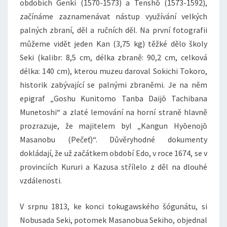
obdobích Genki (1570-1573) a Tenshō (1573-1592),
začínáme zaznamenávat nástup využívání velkých
palných zbraní, děl a ručních děl. Na první fotografii
můžeme vidět jeden Kan (3,75 kg) těžké dělo školy
Seki (kalibr: 8,5 cm, délka zbraně: 90,2 cm, celková
délka: 140 cm), kterou muzeu daroval Sokichi Tokoro,
historik zabývající se palnými zbraněmi. Je na něm
epigraf „Goshu Kunitomo Tanba Daijō Tachibana
Munetoshi“ a zlaté lemování na horní straně hlavně
prozrazuje, že majitelem byl „Kangun Hyōenojō
Masanobu (Pečeť)“. Důvěryhodné dokumenty
dokládají, že už začátkem období Edo, v roce 1674, se v
provinciích Kururi a Kazusa střílelo z děl na dlouhé
vzdálenosti.
V srpnu 1813, ke konci tokugawského šógunátu, si
Nobusada Seki, potomek Masanobua Sekiho, objednal