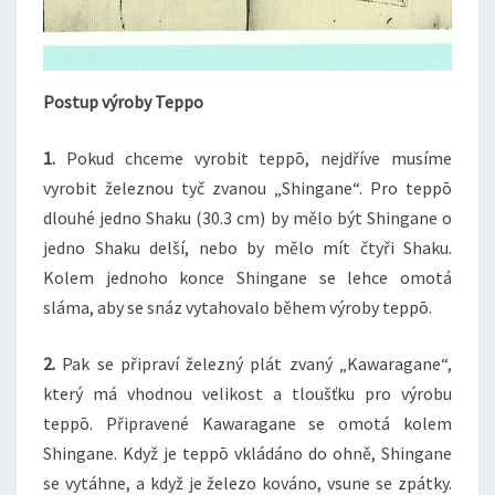
Postup výroby Teppo
1.
Pokud chceme vyrobit teppō, nejdříve musíme
vyrobit železnou tyč zvanou „Shingane“. Pro teppō
dlouhé jedno Shaku (30.3 cm) by mělo být Shingane o
jedno Shaku delší, nebo by mělo mít čtyři Shaku.
Kolem jednoho konce Shingane se lehce omotá
sláma, aby se snáz vytahovalo během výroby teppō.
2.
Pak se připraví železný plát zvaný „Kawaragane“,
který má vhodnou velikost a tloušťku pro výrobu
teppō. Připravené Kawaragane se omotá kolem
Shingane. Když je teppō vkládáno do ohně, Shingane
se vytáhne, a když je železo kováno, vsune se zpátky.