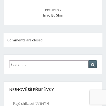
PREVIOUS
In Yō Bu Shin
Comments are closed.
Search
Search
for:
NEJNOVĚJŠÍ PŘÍSPĚVKY
Kajō chikusei 花情竹性