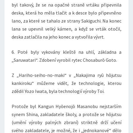
byl takový, že se na opačné straně vrtáku připevnila
deska, která ho měla tlačit a k desce bylo připevněno
lano, za které se tahalo ze strany Sakiguchi. Na konec
lana se upevnil velký kámen, a když se vrták otočil,
deska zatlačila na jeho konec a vytvořila vývrt.
6. Poté byly vykovány kleště na uhlí, základna a
„Saruwatari“. Zdobení vyrobil rytec Chosaburō Goto.
Z „Hariho-seiho-no-maki“ v „Nakajima ryū hōjutsu
kankiroku“ můžeme vidět, že technologie, kterou
zdědil Yozo Iwata, byla technologií výroby Toi.
Protože byl Kangun Hyōenojō Masanobu nejstarším
synem Shina, zakladatele školy, a protože se hōjutsu
(umění výroby palných zbraní) striktně drží učení
svého zakladatele, je možné, že i „jednokanové“ dělo