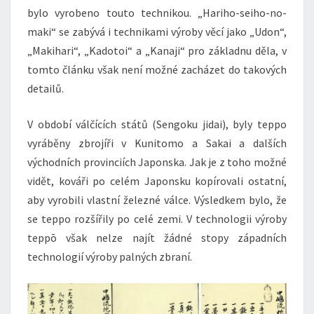
bylo vyrobeno touto technikou. „Hariho-seiho-no-
maki“ se zabývá i technikami výroby věcí jako „Udon“,
„Makihari“, „Kadotoi“ a „Kanaji“ pro základnu děla, v
tomto článku však není možné zacházet do takových
detailů.
V období válčících států (Sengoku jidai), byly teppo
vyráběny zbrojíři v Kunitomo a Sakai a dalších
východních provinciích Japonska. Jak je z toho možné
vidět, kováři po celém Japonsku kopírovali ostatní,
aby vyrobili vlastní železné válce. Výsledkem bylo, že
se teppo rozšířily po celé zemi. V technologii výroby
teppō však nelze najít žádné stopy západních
technologií výroby palných zbraní.