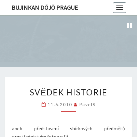
BUJINKAN DŌJŌ PRAGUE
Toggle
navigatio
SVĚDEK
SVĚDEK HISTORIE
HISTORIE
11.6.2010
PavelS
aneb představení sbírkových předmětů
prostřednictvím fotografií.