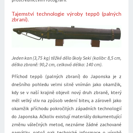
Tajemství technologie výroby teppō (palných
zbraní).
Jeden kan (3,75 kg) těžké dělo školy Seki (kalibr: 8,5 cm,
délka zbraně: 90,2 cm, celková délka: 140 cm).
Příchod teppō (palných zbraní) do Japonska je z
dnešního pohledu velmi silně vnímán jako okamžik,
kdy se v naší krajině objevil nový druh zbraně, který
měl velký vliv na způsob vedení bitev, a zároveň jako
okamžik příchodu pokročilých západních technologií
do Japonska. Ačkoliv existují materiály dokumentující
změnu válečných metod, neznáme žádné zachované
památky, natož pak technické informace o výrobě