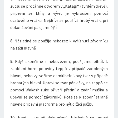
zutsu se protáhne otvorem v „Katagi“ (tvrdém dřevě),
připevní se klíny a vývrt je vybroušen pomocí
ocelového vrtáku. Nejdříve se používá hrubý vrták, při
dokončování pak jemnější.
8.
Následně se použije nebozez k vyříznutí závorníku
na zádi hlavně.
9.
Když skončíme s nebozezem, použijeme pilník k
zaoblení horní poloviny teppō v případě zaoblených
hlavní, nebo vytvoříme osmiúhelníkový tvar v případě
hranatých hlavní. Upraví se tvar pánvičky, na teppō se
pomocí Wakashizuke přivaří přední a zadní muška a
upevní se pomocí závorníků. Poté se k spodní straně
hlavně připevní platforma pro nýt držící pažbu.
10.
Nyní je teppō dokončené. Následně se upraví