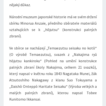
nějaký důkaz.
Národní muzeum japonské historie má ve svém držení
sbírku Minorua Anzaie, předního sběratele materiálů
vztahujících se k „hōjutsu“ (konstrukci palných
zbraní).
Ve sbírce se nacházejí „Temaezutsu seisaku no kotō“
(O výrobě Temaezutsu), svazek z „Nakajima ryū
hōjutsu kankiroku“ (Pohled na umění konstrukce
palných zbraní školy Nakajima, celkem 21 svazků),
který napsal v květnu roku 1843 Nagataka Munei, žák
Atsutoshiho Nakagawy z klanu Suo Tokuyama a
„Daishō Onteppō Haritate Seisaku“ (Výroba velkých a
malých palných zbraní), kterou napsal Tobee
Kunitomo Ikkansai.