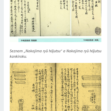
Seznam „Nakajima ryū hōjutsu“ a Nakajima ryū hōjutsu
kankiroku.