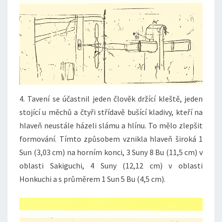
4. Tavení se účastnil jeden člověk držící kleště, jeden
stojící u měchů a čtyři střídavě bušící kladivy, kteří na
hlaveň neustále házeli slámu a hlínu. To mělo zlepšit
formování. Tímto způsobem vznikla hlaveň široká 1
Sun (3,03 cm) na horním konci, 3 Suny 8 Bu (11,5 cm) v
oblasti Sakiguchi, 4 Suny (12,12 cm) v oblasti
Honkuchi a s průměrem 1 Sun 5 Bu (4,5 cm).