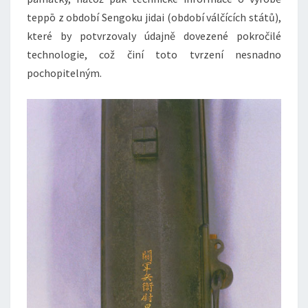
teppō z období Sengoku jidai (období válčících států),
které by potvrzovaly údajně dovezené pokročilé
technologie, což činí toto tvrzení nesnadno
pochopitelným.