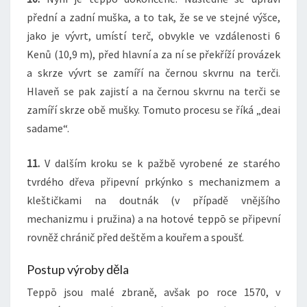
přední a zadní muška, a to tak, že se ve stejné výšce,
jako je vývrt, umístí terč, obvykle ve vzdálenosti 6
Kenů (10,9 m), před hlavní a za ní se překříží provázek
a skrze vývrt se zamíří na černou skvrnu na terči.
Hlaveň se pak zajistí a na černou skvrnu na terči se
zamíří skrze obě mušky. Tomuto procesu se říká „deai
sadame“.
11.
V dalším kroku se k pažbě vyrobené ze starého
tvrdého dřeva připevní prkýnko s mechanizmem a
kleštičkami na doutnák (v případě vnějšího
mechanizmu i pružina) a na hotové teppō se připevní
rovněž chránič před deštěm a kouřem a spoušť.
Postup výroby děla
Teppō jsou malé zbraně, avšak po roce 1570, v