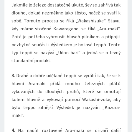
Jakmile je železo dostatečně ukuté, šev se zahřívá tak
dlouho, dokud nezměkne jako těsto, načež se svaří k
sobě. Tomuto procesu se říká „Wakashizuke“. Stavu,
kdy máme stočené Kawaragane, se říká „Ara-maki“.
Poté je potřeba vybrousit hlaveň pilníkem a připojit
nezbytné součásti. Výsledkem je hotové teppō. Tento
typ teppō se nazývá „Udon-bari“ a jedná se o levný
standardní produkt.
3.
Drahé a dobře udělané teppō se vyrábí tak, že se k
hlavni Aramaki přidá mnoho železných plátů
vykovaných do dlouhých pruhů, které se omotají
kolem hlavně a vykovají pomocí Wakashi-zuke, aby
bylo teppō silnější. Výsledek je nazýván „Kazura-
maki“.
4.
Na napůl roztavené Ara-maki se přivaří další