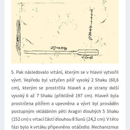
5. Pak následovalo vrtání, kterým se v hlavni vytvořil
vývrt. Vepředu byl vztyčen pilíř vysoký 2 Shaku (60,6
cm), kterým se prostrčila hlaveň a ze strany další
vysoký 6 až 7 Shaku (přibližně 197 cm). Hlaveň byla
prostrčena pilířem a upevněna a vývrt byl prováděn
postupným vkládáním pěti Aragiri dlouhých 5 Shaku
(152 cm) s vrtací částí dlouhou 8 Sunů (24,2 cm). V této
fázi bylo k vrtáku připevněno otáčedlo. Mechanizmus