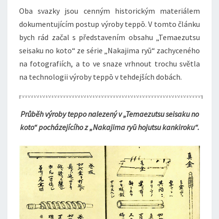
Oba svazky jsou cenným historickým materiálem
dokumentujícím postup výroby teppō. V tomto článku
bych rád začal s představením obsahu „Temaezutsu
seisaku no koto“ ze série „Nakajima ryū“ zachyceného
na fotografiích, a to ve snaze vrhnout trochu světla
na technologii výroby teppō v tehdejších dobách.
Průběh výroby teppo nalezený v „Temaezutsu seisaku no
koto“ pocházejícího z „Nakajima ryū hojutsu kankiroku“.