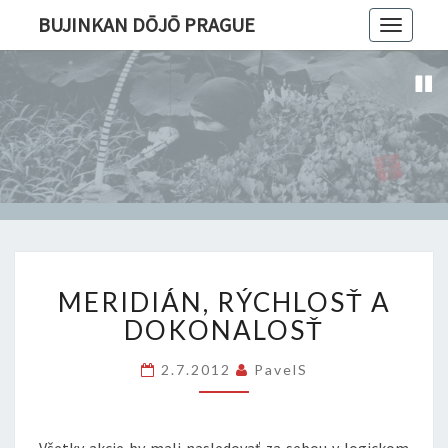
BUJINKAN DŌJŌ PRAGUE
Toggle
navigatio
MERIDIÁN,
MERIDIÁN, RÝCHLOSŤ A
RÝCHLOSŤ
A
DOKONALOSŤ
DOKONALOSŤ
2.7.2012
PavelS