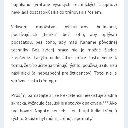
bujinkanu (vrátane vysokých technických stupňov)
nevkladá dostatok úsilia do trénovania foriem.
Vídavam množstvo inštruktorov bujinkanu,
používajúcich „henka“ bez toho, aby oplývali
podstatou, bez toho, aby mali Kaname pôvodnej
techniky. Bez tvrdej práce nie je možné žiadne
zlepšenie. Takýto nedostatok práce často vedie k
tomu, že títo učitelia trénujú rýchlo, používaju silu a sú
násilnícki (a nebezpeční pre študentov). Toto nie je
správna cesta tréningu.
Prosím, pamätajte si, že k excelencii neexistuje žiadna
skratka. Vyžaduje čas, úsilie a stovky opakovaní.*** Ako
rád hovorí Nagato sensei: „Len hlúpi ľudia trénujú
rýchlo. Skúste byť múdri, trénujte pomaly.“