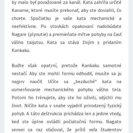
by malo byť považované za kanál. Kata zahŕňa určité
Kaname, ktoré musíte prekonať, aby ste dosiahli, čo
chcete. Spočiatku je vaše kata mechanické a
neefektívne. Po stovkách opakovaní nadobúdate
Nagare (plynutie) a premieňate mŕtve pohyby na časť
vášho taijutsu. Kata sa stáva živým s pridaním
Kankaku.
Buďte však opatrní, pretože Kankaku samotné
nestačí. Aby ste mohli formu odhodiť, musíte sa ju
najprv naučiť. Učíte sa „bezduché“ kata na
usmerňovanie mechanického pohybu vášho tela.
Potom ho trénujete, aby ste ho oživili, vdýchli mu
život. Ničíte kata v snahe vyjadriť prirodzený fyzický
pohyb. A táto deštrukcia prichádza len a jedine vtedy,
keď ste úplne ovládli počiatočnú formu. Nagato
sensei sa raz sťažoval, že príliš veľa študentov