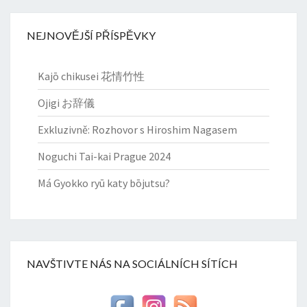
NEJNOVĚJŠÍ PŘÍSPĚVKY
Kajō chikusei 花情竹性
Ojigi お辞儀
Exkluzivně: Rozhovor s Hiroshim Nagasem
Noguchi Tai-kai Prague 2024
Má Gyokko ryū katy bōjutsu?
NAVŠTIVTE NÁS NA SOCIÁLNÍCH SÍTÍCH