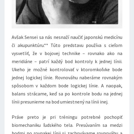
Avšak Sensei sa nás nesnaží naučiť japonskú medicínu
či akupunktúru.** Túto predstavu používa s cieľom
vysvetliť, že v bojovej technike – rovnako ako na
meridiáne – patrí každý bod kontroly k jednej línii.
Ukeho je možné kontrolovať v ktoromkoľvke bode
jednej logickej línie. Rovnováhu naberáme rovnakým
spôsobom v každom bode logickej línie. A naopak,
balans strácame, keď sa po kontrole bodu na jednej
línii presunieme na bod umiestnený na línii inej.
Práve preto je pri tréningu potrebné pochopiť
biomechaniku ľudského tela. Presúvaním sa medzi
bodmi po rovnakej línii si zachovávame rovnováhu a