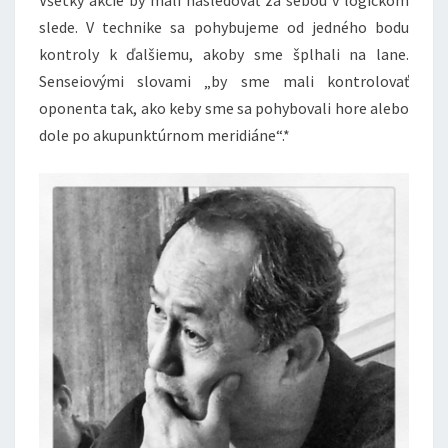
Všetky akcie by mali nasledovať za sebou v logickom
slede. V technike sa pohybujeme od jedného bodu
kontroly k ďalšiemu, akoby sme šplhali na lane.
Senseiovými slovami „by sme mali kontrolovať
oponenta tak, ako keby sme sa pohybovali hore alebo
dole po akupunktúrnom meridiáne“.*