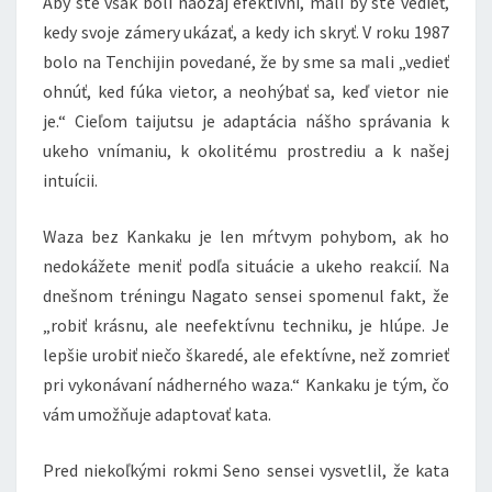
Aby ste však boli naozaj efektívni, mali by ste vedieť,
kedy svoje zámery ukázať, a kedy ich skryť. V roku 1987
bolo na Tenchijin povedané, že by sme sa mali „vedieť
ohnúť, ked fúka vietor, a neohýbať sa, keď vietor nie
je.“ Cieľom taijutsu je adaptácia nášho správania k
ukeho vnímaniu, k okolitému prostrediu a k našej
intuícii.
Waza bez Kankaku je len mŕtvym pohybom, ak ho
nedokážete meniť podľa situácie a ukeho reakcií. Na
dnešnom tréningu Nagato sensei spomenul fakt, že
„robiť krásnu, ale neefektívnu techniku, je hlúpe. Je
lepšie urobiť niečo škaredé, ale efektívne, než zomrieť
pri vykonávaní nádherného waza.“ Kankaku je tým, čo
vám umožňuje adaptovať kata.
Pred niekoľkými rokmi Seno sensei vysvetlil, že kata