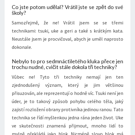
Co jste potom udělal? Vrátil jste se zpět do své
školy?
Samozřejmě, že ne! Vrátil jsem se se třemi
technikami: tsuki, uke a geri a také s krátkým kata.
Neustále jsem je procvičoval, abych je uměl naprosto
dokonale.
Nebylo to pro sedmnáctiletého kluka přece jen
trochu nudné, cvičit stále dokola tři techniky?
Vůbec ne! Tyto tři techniky nemají jen ten
zjednodušený význam, který je jim většinou
přisuzován, ale reprezentují o hodně víc. Tsuki není jen
úder, je to takový způsob pohybu celého těla, jaký
zajistí rozložení obrany protivníka jedinou ranou. Tato
technika se řídí myšlenkou jedna rána jeden život. Uke
ve skutečnosti znamená přijmout, mnoho lidí to
mylně překládá jako blok. Nicméně slovo blok má