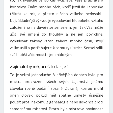
to, jak kvalitně tento čas využijete, vaše průprava a
kontakty. Znám mnoho těch, kteří jezdí do Japonska
třikrát za rok, a přesto ničeho velkého nedosáhli.
Nejzákladnější výzvou je vybudování hlubokého vztahu
založeného na důvěře se senseiem, jen tak Vás může
učit své umění do hloubky a ne jen povrchně.
Vybudovat takový vztah zabere mnoho času, stojí
velké úsilí a potřebujete k tomu ryzí srdce. Sensei sdílí
své hlubší vědomosti s jen málokým.
Zajímalo by mě, proč to tak je?
To je velmi jednoduché. V dřívějších dobách bylo pro
mistra prozrazení všech svých tajemství jinému
člověku rovné podání zbraně. Zbraně, kterou mohl
onen člověk, pokud měl špatné úmysly, úspěšně
použít proti někomu z genealogie nebo dokonce proti
samotnému mistrovi. Proto byla mistrova povinnost