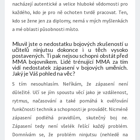
nacházejí autentické a velice hluboké vědomosti pro
každého, kdo je pro ně ochoten tvrdě pracovat. Ten,
kdo se žene jen za diplomy, nemá v mých myšlenkách
a mé oblasti působnosti místo.
Mluvil jste o nedostatku bojových zkušeností u
učitelů ninjutsu dokonce i u těch vysoko
postavených. Ti pak nejsou schopni obstát před
MMA bojovníkem. Lidé trénující MMA za tím
vidí nedostatek zápasení v bojových uměních.
Jaký je Váš pohled na věc?
S tím nesouhlasím. Neříkám, že zápasení není
důležité. Učí se jím spoustu věcí jako je vzdálenost,
rytmus, načasování a také pomáhá k ověřování
funkčnosti technik a schopnosti je provádět. Nicméně
zápasení podléhá pravidlům, skutečný boj ne.
Zápasení tedy není všelék řešící každý problém.
Domnívám se, že problém ninjutsu (nehledě na