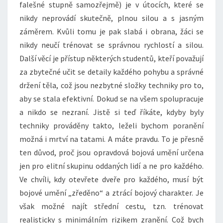
falešné stupně samozřejmě) je v útocích, které se
nikdy neprovádí skutečně, plnou silou a s jasným
záměrem. Kvůli tomu je pak slabá i obrana, žáci se
nikdy neučí trénovat se správnou rychlostí a silou.
Další věcí je přístup některých studentů, kteří považují
za zbytečné učit se detaily každého pohybu a správné
držení těla, což jsou nezbytné složky techniky pro to,
aby se stala efektivní. Dokud se na všem spolupracuje
a nikdo se nezraní. Jistě si teď říkáte, kdyby byly
techniky prováděny takto, leželi bychom poranění
možná i mrtví na tatami. A máte pravdu. To je přesně
ten důvod, proč jsou opravdová bojová umění určena
jen pro elitní skupinu oddaných lidí a ne pro každého.
Ve chvíli, kdy otevřete dveře pro každého, musí být
bojové umění „zředěno“ a ztrácí bojový charakter. Je
však možné najít střední cestu, tzn. trénovat
realisticky s minimálním rizikem zranění. Což bych