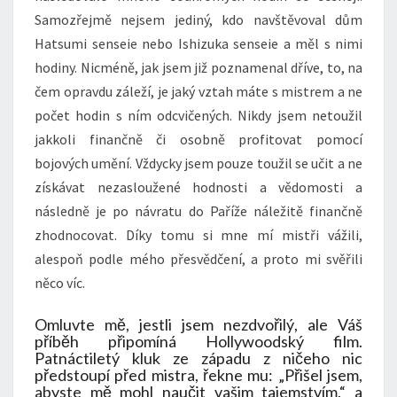
Samozřejmě nejsem jediný, kdo navštěvoval dům
Hatsumi senseie nebo Ishizuka senseie a měl s nimi
hodiny. Nicméně, jak jsem již poznamenal dříve, to, na
čem opravdu záleží, je jaký vztah máte s mistrem a ne
počet hodin s ním odcvičených. Nikdy jsem netoužil
jakkoli finančně či osobně profitovat pomocí
bojových umění. Vždycky jsem pouze toužil se učit a ne
získávat nezasloužené hodnosti a vědomosti a
následně je po návratu do Paříže náležitě finančně
zhodnocovat. Díky tomu si mne mí mistři vážili,
alespoň podle mého přesvědčení, a proto mi svěřili
něco víc.
Omluvte mě, jestli jsem nezdvořilý, ale Váš
příběh připomíná Hollywoodský film.
Patnáctiletý kluk ze západu z ničeho nic
předstoupí před mistra, řekne mu: „Přišel jsem,
abyste mě mohl naučit vašim tajemstvím.“ a