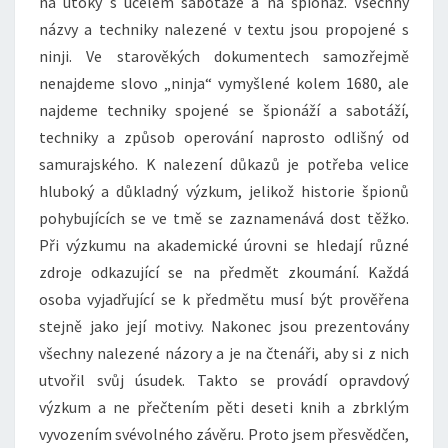
na útoky s účelem sabotáže a na špionáž. Všechny
názvy a techniky nalezené v textu jsou propojené s
ninji. Ve starověkých dokumentech samozřejmě
nenajdeme slovo „ninja“ vymyšlené kolem 1680, ale
najdeme techniky spojené se špionáží a sabotáží,
techniky a způsob operování naprosto odlišný od
samurajského. K nalezení důkazů je potřeba velice
hluboký a důkladný výzkum, jelikož historie špionů
pohybujících se ve tmě se zaznamenává dost těžko.
Při výzkumu na akademické úrovni se hledají různé
zdroje odkazující se na předmět zkoumání. Každá
osoba vyjadřující se k předmětu musí být prověřena
stejně jako její motivy. Nakonec jsou prezentovány
všechny nalezené názory a je na čtenáři, aby si z nich
utvořil svůj úsudek. Takto se provádí opravdový
výzkum a ne přečtením pěti deseti knih a zbrklým
vyvozením svévolného závěru. Proto jsem přesvědčen,