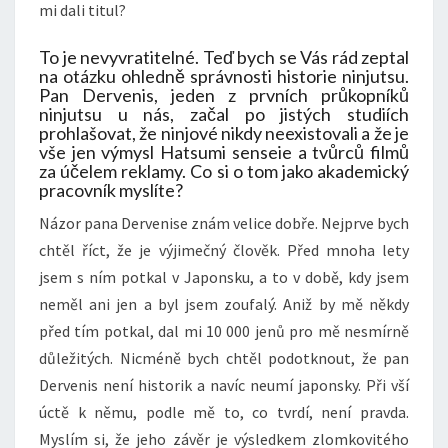
mi dali titul?
To je nevyvratitelné. Teď bych se Vás rád zeptal
na otázku ohledně správnosti historie ninjutsu.
Pan Dervenis, jeden z prvních průkopníků
ninjutsu u nás, začal po jistých studiích
prohlašovat, že ninjové nikdy neexistovali a že je
vše jen výmysl Hatsumi senseie a tvůrců filmů
za účelem reklamy. Co si o tom jako akademický
pracovník myslíte?
Názor pana Dervenise znám velice dobře. Nejprve bych
chtěl říct, že je výjimečný člověk. Před mnoha lety
jsem s ním potkal v Japonsku, a to v době, kdy jsem
neměl ani jen a byl jsem zoufalý. Aniž by mě někdy
před tím potkal, dal mi 10 000 jenů pro mě nesmírně
důležitých. Nicméně bych chtěl podotknout, že pan
Dervenis není historik a navíc neumí japonsky. Při vší
úctě k němu, podle mě to, co tvrdí, není pravda.
Myslím si, že jeho závěr je výsledkem zlomkovitého