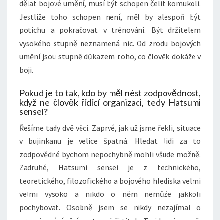
dělat bojové umění, musí být schopen čelit komukoli.
Jestliže toho schopen není, měl by alespoň být
potichu a pokračovat v trénování. Být držitelem
vysokého stupně neznamená nic. Od zrodu bojových
umění jsou stupně důkazem toho, co člověk dokáže v
boji.
Pokud je to tak, kdo by měl nést zodpovědnost,
když ne člověk řídící organizaci, tedy Hatsumi
sensei?
Řešíme tady dvě věci. Zaprvé, jak už jsme řekli, situace
v bujinkanu je velice špatná. Hledat lidi za to
zodpovědné bychom nepochybně mohli všude možně.
Zadruhé, Hatsumi sensei je z technického,
teoretického, filozofického a bojového hlediska velmi
velmi vysoko a nikdo o něm nemůže jakkoli
pochybovat. Osobně jsem se nikdy nezajímal o