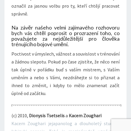
označil za jasnou volbu pro ty, kteří chtějí pracovat
správně.
Na závěr našeho velmi zajímavého rozhovoru
bych vás chtěl poprosit o prozrazení toho, co
považujete za nejdůležitější pro člověka
trénujícího bojové umění.
Poctivost v úmyslech, vážnost a souvislost v trénování
a žádnou slepotu. Pokud po čase zjistíte, že něco není
tak úplně v pořádku buď s vaším mistrem, s Vaším
uměním a nebo s Vámi, nezdráhejte si to přiznat a
ihned to změnit, i kdyby to mělo znamenat začít
úplně od začátku.
(c) 2010,
Dionysis Tsetselis
a
Kacem Zoughari
Kacem Zoughari jejapanolog a dlouholetý student