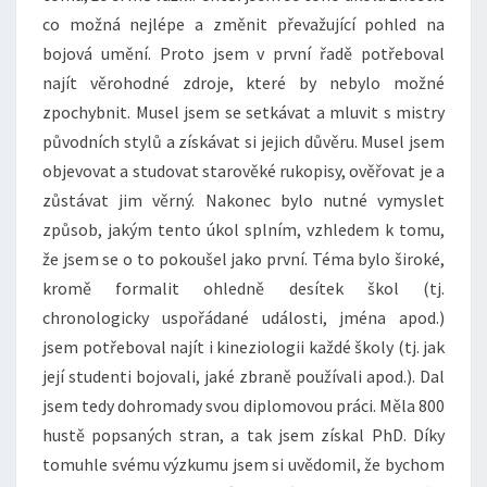
co možná nejlépe a změnit převažující pohled na
bojová umění. Proto jsem v první řadě potřeboval
najít věrohodné zdroje, které by nebylo možné
zpochybnit. Musel jsem se setkávat a mluvit s mistry
původních stylů a získávat si jejich důvěru. Musel jsem
objevovat a studovat starověké rukopisy, ověřovat je a
zůstávat jim věrný. Nakonec bylo nutné vymyslet
způsob, jakým tento úkol splním, vzhledem k tomu,
že jsem se o to pokoušel jako první. Téma bylo široké,
kromě formalit ohledně desítek škol (tj.
chronologicky uspořádané události, jména apod.)
jsem potřeboval najít i kineziologii každé školy (tj. jak
její studenti bojovali, jaké zbraně používali apod.). Dal
jsem tedy dohromady svou diplomovou práci. Měla 800
hustě popsaných stran, a tak jsem získal PhD. Díky
tomuhle svému výzkumu jsem si uvědomil, že bychom