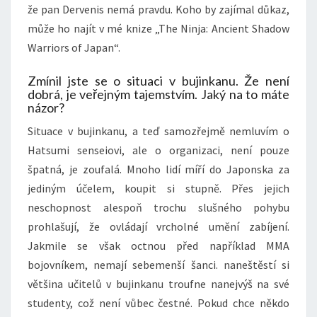
že pan Dervenis nemá pravdu. Koho by zajímal důkaz,
může ho najít v mé knize „The Ninja: Ancient Shadow
Warriors of Japan“.
Zmínil jste se o situaci v bujinkanu. Že není
dobrá, je veřejným tajemstvím. Jaký na to máte
názor?
Situace v bujinkanu, a teď samozřejmě nemluvím o
Hatsumi senseiovi, ale o organizaci, není pouze
špatná, je zoufalá. Mnoho lidí míří do Japonska za
jediným účelem, koupit si stupně. Přes jejich
neschopnost alespoň trochu slušného pohybu
prohlašují, že ovládají vrcholné umění zabíjení.
Jakmile se však octnou před například MMA
bojovníkem, nemají sebemenší šanci. naneštěstí si
většina učitelů v bujinkanu troufne nanejvýš na své
studenty, což není vůbec čestné. Pokud chce někdo