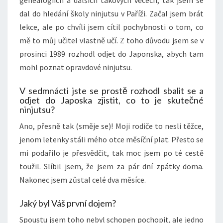
genealogiích a dalších takových věcech, tak jsem se
dal do hledání školy ninjutsu v Paříži. Začal jsem brát
lekce, ale po chvíli jsem cítil pochybnosti o tom, co
mě to můj učitel vlastně učí. Z toho důvodu jsem se v
prosinci 1989 rozhodl odjet do Japonska, abych tam
mohl poznat opravdové ninjutsu.
V sedmnácti jste se prostě rozhodl sbalit se a
odjet do Japoska zjistit, co to je skutečné
ninjutsu?
Ano, přesně tak (směje se)! Moji rodiče to nesli těžce,
jenom letenky stáli mého otce měsíční plat. Přesto se
mi podařilo je přesvědčit, tak moc jsem po té cestě
toužil. Slíbil jsem, že jsem za pár dní zpátky doma.
Nakonec jsem zůstal celé dva měsíce.
Jaký byl Váš první dojem?
Spoustu jsem toho nebyl schopen pochopit, ale jedno