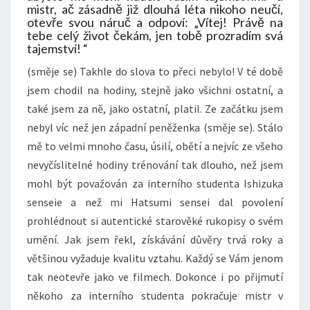
mistr, ač zásadně již dlouhá léta nikoho neučí,
otevře svou náruč a odpoví: „Vítej! Právě na
tebe celý život čekám, jen tobě prozradím svá
tajemství! “
(směje se) Takhle do slova to přeci nebylo! V té době
jsem chodil na hodiny, stejně jako všichni ostatní, a
také jsem za ně, jako ostatní, platil. Ze začátku jsem
nebyl víc než jen západní peněženka (směje se). Stálo
mě to velmi mnoho času, úsilí, obětí a nejvíc ze všeho
nevyčíslitelné hodiny trénování tak dlouho, než jsem
mohl být považován za interního studenta Ishizuka
senseie a než mi Hatsumi sensei dal povolení
prohlédnout si autentické starověké rukopisy o svém
umění. Jak jsem řekl, získávání důvěry trvá roky a
většinou vyžaduje kvalitu vztahu. Každý se Vám jenom
tak neotevře jako ve filmech. Dokonce i po přijmutí
někoho za interního studenta pokračuje mistr v