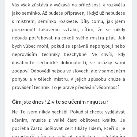
Vás však zůstává a vyčkává na příležitost k rozkvětu
jako semínko. Až budete připraven, i když už nebudete
s mistrem, semínko rozkvete. Díky tomu, jak jsem
porozuměl takovému vztahu, cítím, že se nikdy
nebudu potřebovat na cokoli svého mistra ptát. Jak
bych vůbec mohl, pokud se správně nepohybuji nebo
neprovádím techniky bezchybně. Ve chvíli, kdy
dosáhnete technické dokonalosti, se otázky sami
zodpoví. Odpovědi nejsou ve slovech, ale v samotném
pohybu a v tělech mistrů. V jejich způsobu chůze a
provádění technik. To je pravé předávání vědomostí.
Čím jste dnes? Živíte se učením ninjutsu?
Ne. To jsem nikdy nechtěl. Pokud si chcete vydělávat
učením, musíte z velké části obětovat kvalitu. Je
potřeba často udělovat certifikáty lidem, kteří si je
nezaslouží, více se zabývat politikou a služebním