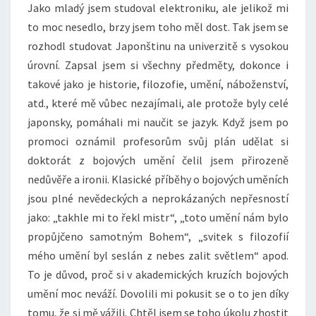
Jako mladý jsem studoval elektroniku, ale jelikož mi
to moc nesedlo, brzy jsem toho měl dost. Tak jsem se
rozhodl studovat Japonštinu na univerzitě s vysokou
úrovní. Zapsal jsem si všechny předměty, dokonce i
takové jako je historie, filozofie, umění, náboženství,
atd., které mě vůbec nezajímali, ale protože byly celé
japonsky, pomáhali mi naučit se jazyk. Když jsem po
promoci oznámil profesorům svůj plán udělat si
doktorát z bojových umění čelil jsem přirozeně
nedůvěře a ironii. Klasické příběhy o bojových uměních
jsou plné nevědeckých a neprokázaných nepřesností
jako: „takhle mi to řekl mistr“, „toto umění nám bylo
propůjčeno samotným Bohem“, „svitek s filozofií
mého umění byl seslán z nebes zalit světlem“ apod.
To je důvod, proč si v akademických kruzích bojových
umění moc neváží. Dovolili mi pokusit se o to jen díky
tomu, že si mě vážili. Chtěl jsem se toho úkolu zhostit