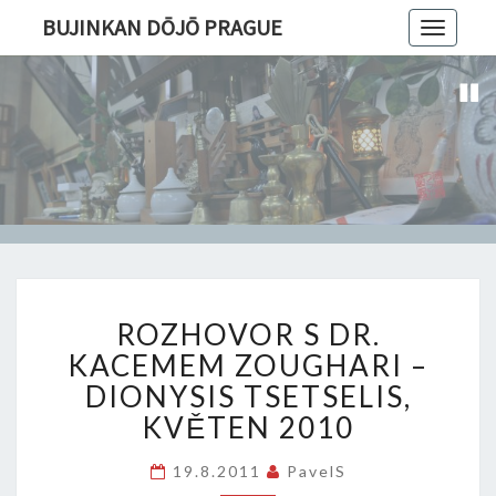
BUJINKAN DŌJŌ PRAGUE
Toggle
navigatio
ROZHOVOR
ROZHOVOR S DR.
S
DR.
KACEMEM ZOUGHARI –
KACEMEM
DIONYSIS TSETSELIS,
ZOUGHARI
KVĚTEN 2010
–
DIONYSIS
19.8.2011
PavelS
TSETSELIS,