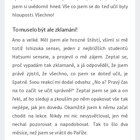
jsem si uvědomil hned. Vše co jsem se do teď učil byly
hlouposti. Všechno!
To muselo být ale zklamání!
Ano a velké. Měl jsem ale hrozné štěstí, všiml si mě
totiž Ishizuka sensei, jeden z nejbližších studentů
Hatsumi senseie, a projevil o mě zájem. Zeptal se,
proč vypadám tak zklamaně, a já odpověděl, že jsem
právě zjistil, že všechno, co jsem se doteď učil, je
špatně. Svou reakcí mi dodal odvahu: „No a? Pravý čas
na to začít se učit správně!“ Zeptal jsem se jak a on
řekl, ať ho sleduji a zkouším po něm opakovat vše tak
nejlépe, jak jen dovedu. Okamžitě jsem k němu začal
chodit na lekce. Nikdy mi nic nevysvětloval, jen mě
nechal pozorovat a napodobovat. Tak to šlo dva
měsíce, než jsem se vrátil do Paříže.