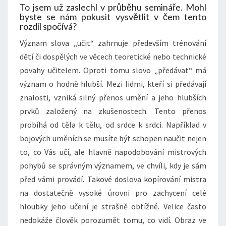
To jsem už zaslechl v průběhu semináře. Mohl
byste se nám pokusit vysvětlit v čem tento
rozdíl spočívá?
Význam slova „učit“ zahrnuje především trénování
dětí či dospělých ve věcech teoretické nebo technické
povahy učitelem. Oproti tomu slovo „předávat“ má
význam o hodně hlubší. Mezi lidmi, kteří si předávají
znalosti, vzniká silný přenos umění a jeho hlubších
prvků založený na zkušenostech. Tento přenos
probíhá od těla k tělu, od srdce k srdci. Například v
bojových uměních se musíte být schopen naučit nejen
to, co Vás učí, ale hlavně napodobování mistrových
pohybů se správným významem, ve chvíli, kdy je sám
před vámi provádí. Takové doslova kopírování mistra
na dostatečně vysoké úrovni pro zachycení celé
hloubky jeho učení je strašně obtížné. Velice často
nedokáže člověk porozumět tomu, co vidí. Obraz ve