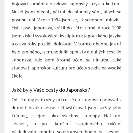
bojových umění a studoval japonský jazyk a kulturu.
Musel jsem hledat, pátrat do hloubky sám, abych se
posunul dál. V roce 1994 jsem se, již schopen i mluvit i
číst i psát japonsky, vrátil do této země. V roce 1998
jsem získal vysokoškolský diplom z japonského jazyka
a o dva roky později doktorát. V tomto období, jak už
bylo zmíněno, jsem podnikl spousty dlouhých cest do
Japonska, kde jsem kromě učení se ninjutsu také
studoval japonskou kulturu pro účely studia na vysoké
škole.
Jaké byly Vaše cesty do Japonska?
Od té doby jsem vždy při cestě do Japonska pobýval v
domě Ishizuka senseie. Navštěvoval jsem každý jeho
tréning, stejně jako všechny tréningy Hatsumi
senseie, a po skončení skupinového cvičení
následovalo mnoho soukromých hodin se sesneji.