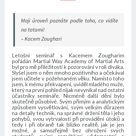
KVĚTEN
2010
Moji úroveň poznáte podle toho, co vidíte
na tatami!
– Kacem Zoughari
Letošní seminář s Kacemem Zougharim
pořádán Martial Way Academy of Martial Arts
byl pro mě příležitostí k pozorování v roli diváka.
Slyšel jsem o něm mnoho pozitivního a očekával
jsem učitele v požehnaném věku. Namísto toho
jsem, k mému překvapení, uviděl mladého muže,
který na první pohled nijak nevynikal nad ostatní
účastníky semináře. Nicméně další dění bylo
skutečně působivé. Svým přímým a analytickým
způsobem vysvětlování, svým velkým důrazem
na detaily technik, na správné držení těla i jeho
pohybů, svou vytrvalostí při provádění útoků a
tedy i při obraně tak blízko realitě, jak je jen
možné, a samozřejmě bez ohrožení svých