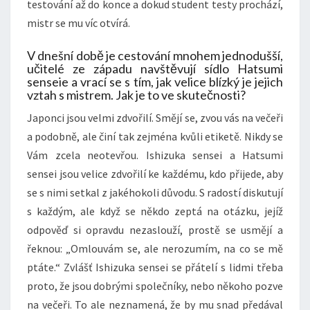
testování až do konce a dokud student testy prochází,
mistr se mu víc otvírá.
V dnešní době je cestování mnohem jednodušší,
učitelé ze západu navštěvují sídlo Hatsumi
senseie a vrací se s tím, jak velice blízký je jejich
vztah s mistrem. Jak je to ve skutečnosti?
Japonci jsou velmi zdvořilí. Smějí se, zvou vás na večeři
a podobně, ale činí tak zejména kvůli etiketě. Nikdy se
Vám zcela neotevřou. Ishizuka sensei a Hatsumi
sensei jsou velice zdvořilí ke každému, kdo přijede, aby
se s nimi setkal z jakéhokoli důvodu. S radostí diskutují
s každým, ale když se někdo zeptá na otázku, jejíž
odpověď si opravdu nezaslouží, prostě se usmějí a
řeknou: „Omlouvám se, ale nerozumím, na co se mě
ptáte.“ Zvlášť Ishizuka sensei se přátelí s lidmi třeba
proto, že jsou dobrými společníky, nebo někoho pozve
na večeři. To ale neznamená, že by mu snad předával