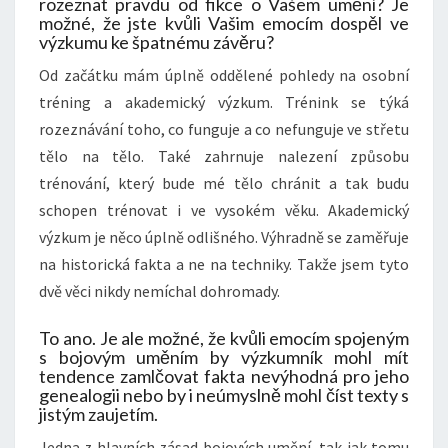
rozeznat pravdu od fikce o Vašem umění? Je
možné, že jste kvůli Vašim emocím dospěl ve
výzkumu ke špatnému závěru?
Od začátku mám úplně oddělené pohledy na osobní
tréning a akademický výzkum. Trénink se týká
rozeznávání toho, co funguje a co nefunguje ve střetu
tělo na tělo. Také zahrnuje nalezení způsobu
trénování, který bude mé tělo chránit a tak budu
schopen trénovat i ve vysokém věku. Akademický
výzkum je něco úplně odlišného. Výhradně se zaměřuje
na historická fakta a ne na techniky. Takže jsem tyto
dvě věci nikdy nemíchal dohromady.
To ano. Je ale možné, že kvůli emocím spojeným
s bojovým uměním by výzkumník mohl mít
tendence zamlčovat fakta nevýhodná pro jeho
genealogii nebo by i neúmyslně mohl číst texty s
jistým zaujetím.
Jedna z hlavních zásad bojových umění, tak jak tomu