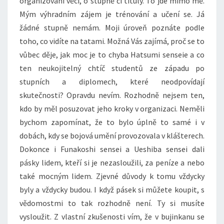
organizování věcí, o stupně či tituly. To jde mimo mě.
Mým výhradním zájem je trénování a učení se. Já
žádné stupně nemám. Moji úroveň poznáte podle
toho, co vidíte na tatami. Možná Vás zajímá, proč se to
vůbec děje, jak moc je to chyba Hatsumi senseie a co
ten neukojitelný chtíč studentů ze západu po
stupních a diplomech, které neodpovídají
skutečnosti? Opravdu nevím. Rozhodně nejsem ten,
kdo by měl posuzovat jeho kroky v organizaci. Neměli
bychom zapomínat, že to bylo úplně to samé i v
dobách, kdy se bojová umění provozovala v klášterech.
Dokonce i Funakoshi sensei a Ueshiba sensei dali
pásky lidem, kteří si je nezasloužili, za peníze a nebo
také mocným lidem. Zjevné důvody k tomu vždycky
byly a vždycky budou. I když pásek si můžete koupit, s
vědomostmi to tak rozhodně není. Ty si musíte
vysloužit. Z vlastní zkušenosti vím, že v bujinkanu se