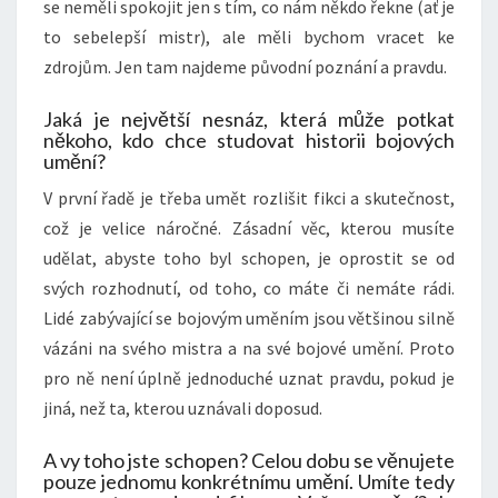
se neměli spokojit jen s tím, co nám někdo řekne (ať je
to sebelepší mistr), ale měli bychom vracet ke
zdrojům. Jen tam najdeme původní poznání a pravdu.
Jaká je největší nesnáz, která může potkat
někoho, kdo chce studovat historii bojových
umění?
V první řadě je třeba umět rozlišit fikci a skutečnost,
což je velice náročné. Zásadní věc, kterou musíte
udělat, abyste toho byl schopen, je oprostit se od
svých rozhodnutí, od toho, co máte či nemáte rádi.
Lidé zabývající se bojovým uměním jsou většinou silně
vázáni na svého mistra a na své bojové umění. Proto
pro ně není úplně jednoduché uznat pravdu, pokud je
jiná, než ta, kterou uznávali doposud.
A vy toho jste schopen? Celou dobu se věnujete
pouze jednomu konkrétnímu umění. Umíte tedy