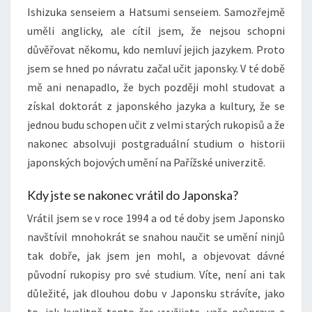
Ishizuka senseiem a Hatsumi senseiem. Samozřejmě
uměli anglicky, ale cítil jsem, že nejsou schopni
důvěřovat někomu, kdo nemluví jejich jazykem. Proto
jsem se hned po návratu začal učit japonsky. V té době
mě ani nenapadlo, že bych později mohl studovat a
získal doktorát z japonského jazyka a kultury, že se
jednou budu schopen učit z velmi starých rukopisů a že
nakonec absolvuji postgraduální studium o historii
japonských bojových umění na Pařížské univerzitě.
Kdy jste se nakonec vrátil do Japonska?
Vrátil jsem se v roce 1994 a od té doby jsem Japonsko
navštívil mnohokrát se snahou naučit se umění ninjů
tak dobře, jak jsem jen mohl, a objevovat dávné
původní rukopisy pro své studium. Víte, není ani tak
důležité, jak dlouhou dobu v Japonsku strávíte, jako