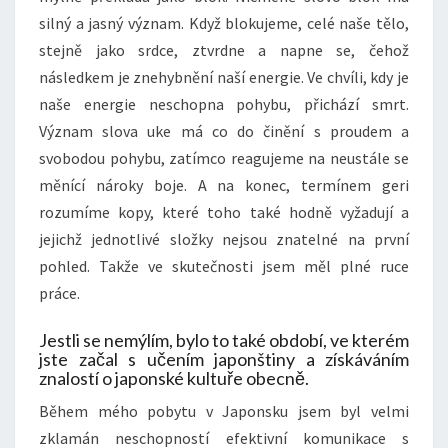
silný a jasný význam. Když blokujeme, celé naše tělo,
stejně jako srdce, ztvrdne a napne se, čehož
následkem je znehybnění naší energie. Ve chvíli, kdy je
naše energie neschopna pohybu, přichází smrt.
Význam slova uke má co do činění s proudem a
svobodou pohybu, zatímco reagujeme na neustále se
měnící nároky boje. A na konec, termínem geri
rozumíme kopy, které toho také hodně vyžadují a
jejichž jednotlivé složky nejsou znatelné na první
pohled. Takže ve skutečnosti jsem měl plné ruce
práce.
Jestli se nemýlím, bylo to také období, ve kterém
jste začal s učením japonštiny a získáváním
znalostí o japonské kultuře obecně.
Během mého pobytu v Japonsku jsem byl velmi
zklamán neschopností efektivní komunikace s