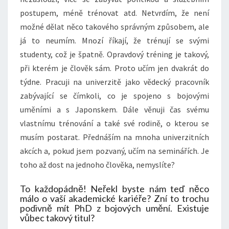
postupem, méně trénovat atd. Netvrdím, že není
možné dělat něco takového správným způsobem, ale
já to neumím. Mnozí říkají, že trénují se svými
studenty, což je špatně. Opravdový tréning je takový,
při kterém je člověk sám. Proto učím jen dvakrát do
týdne. Pracuji na univerzitě jako vědecký pracovník
zabývající se čímkoli, co je spojeno s bojovými
uměními a s Japonskem. Dále věnuji čas svému
vlastnímu trénování a také své rodině, o kterou se
musím postarat. Přednáším na mnoha univerzitních
akcích a, pokud jsem pozvaný, učím na seminářích. Je
toho až dost na jednoho člověka, nemyslíte?
To každopádně! Neřekl byste nám teď něco
málo o vaší akademické kariéře? Zní to trochu
podivně mít PhD z bojových umění. Existuje
vůbec takový titul?