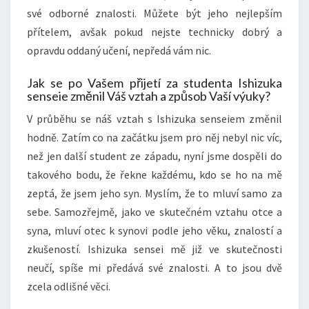
své odborné znalosti. Můžete být jeho nejlepším
přítelem, avšak pokud nejste technicky dobrý a
opravdu oddaný učení, nepředá vám nic.
Jak se po Vašem přijetí za studenta Ishizuka
senseie změnil Váš vztah a způsob Vaší výuky?
V průběhu se náš vztah s Ishizuka senseiem změnil
hodně. Zatím co na začátku jsem pro něj nebyl nic víc,
než jen další student ze západu, nyní jsme dospěli do
takového bodu, že řekne každému, kdo se ho na mě
zeptá, že jsem jeho syn. Myslím, že to mluví samo za
sebe. Samozřejmě, jako ve skutečném vztahu otce a
syna, mluví otec k synovi podle jeho věku, znalostí a
zkušeností. Ishizuka sensei mě již ve skutečnosti
neučí, spíše mi předává své znalosti. A to jsou dvě
zcela odlišné věci.