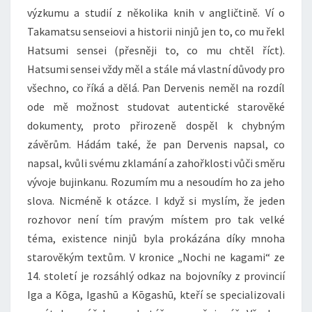
výzkumu a studií z několika knih v angličtině. Ví o
Takamatsu senseiovi a historii ninjů jen to, co mu řekl
Hatsumi sensei (přesněji to, co mu chtěl říct).
Hatsumi sensei vždy měl a stále má vlastní důvody pro
všechno, co říká a dělá. Pan Dervenis neměl na rozdíl
ode mě možnost studovat autentické starověké
dokumenty, proto přirozeně dospěl k chybným
závěrům. Hádám také, že pan Dervenis napsal, co
napsal, kvůli svému zklamání a zahořklosti vůči směru
vývoje bujinkanu. Rozumím mu a nesoudím ho za jeho
slova. Nicméně k otázce. I když si myslím, že jeden
rozhovor není tím pravým místem pro tak velké
téma, existence ninjů byla prokázána díky mnoha
starověkým textům. V kronice „Nochi ne kagami“ ze
14. století je rozsáhlý odkaz na bojovníky z provincií
Iga a Kōga, Igashū a Kōgashū, kteří se specializovali