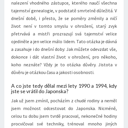
nalezení vhodného zástupce, kterého naučí všechna
tajemství genealogie, v podstatě smrtelně důležitá. V
dnešní době, i přesto, že se poměry změnily a ničí
život není v tomto smyslu v ohrožení, starý zvyk
přetrvává a mistři prozrazují svá tajemství velice
ojediněle a jen velice málo lidem. Tato otázka je dávná
a zasahuje i do dnešní doby: Jak můžete odevzdat vše,
dokonce i dát vlastní život v ohrožení, pro někoho,
koho neznáte? Vždy je to otázka důvěry. Jistota v
důvěru je otázkou času a jakosti osobnosti.
A co jste tedy dělal mezi lety 1990 a 1994, kdy
jste se vrátil do Japonska?
Jak už jsem zmínil, pocházím z chudé rodiny a neměl
jsem možnost odcestovat do Japonska. Nicméně,
celou tu dobu jsem tvrdě pracoval, nekonečné hodiny
procvičoval své techniky, trénoval mnoho jiných