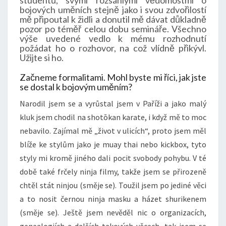
studentů, svými rozsáhlými vědomostmi o
bojových uměních stejně jako i svou zdvořilostí
mě připoutal k židli a donutil mě dávat důkladně
pozor po téměř celou dobu semináře. Všechno
výše uvedené vedlo k mému rozhodnutí
požádat ho o rozhovor, na což vlídně přikývl.
Užijte si ho.
Začneme formalitami. Mohl byste mi říci, jak jste
se dostal k bojovým uměním?
Narodil jsem se a vyrůstal jsem v Paříži a jako malý
kluk jsem chodil na shotōkan karate, i když mě to moc
nebavilo. Zajímal mě „život v ulicích“, proto jsem měl
blíže ke stylům jako je muay thai nebo kickbox, tyto
styly mi kromě jiného dali pocit svobody pohybu. V té
době také frčely ninja filmy, takže jsem se přirozeně
chtěl stát ninjou (směje se). Toužil jsem po jediné věci
a to nosit černou ninja masku a házet shurikenem
(směje se). Ještě jsem nevěděl nic o organizacích,