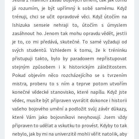
já rozumím, je být upřímný k sobě samému. Když
trénuji, chci se učit opravdové věci. Když útočím na
Ishizuka senseie nehraji to, útočím s úmyslem
zasáhnout ho. Jenom tak mohu opravdu vědět, jestli
je to, co mi předává, skutečné. To samé vyžaduji od
svých studentů. Vzhledem k tomu, že k tréninku
přistupuji takto, bylo by paradoxem nepřistupovat
stejným způsobem i k historickým záležitostem.
Pokud objevím něco rozcházejícího se s tvrzením
mistra, proberu to s ním a teprve potom utvořím
konečné vědecké stanovisko, které napíšu. Když jste
vědec, musíte být připraven vyvrátit dokonce i historii
vašeho bojového umění a podložit svůj závěr důkazy,
které Vám jako bojovníkovi nevyhovují. Jsem vždy
připraven to udělat a vskutku to provést. Kdyby to tak
nebylo, jak by mi na univerzitě mohli věřit natolik, aby