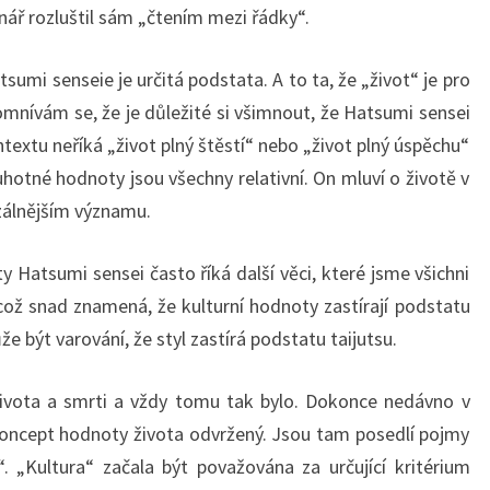
enář rozluštil sám „čtením mezi řádky“.
umi senseie je určitá podstata. A to ta, že „život“ je pro
omnívám se, že je důležité si všimnout, že Hatsumi sensei
extu neříká „život plný štěstí“ nebo „život plný úspěchu“
uhotné hodnoty jsou všechny relativní. On mluví o životě v
zálnějším významu.
 Hatsumi sensei často říká další věci, které jsme všichni
což snad znamená, že kulturní hodnoty zastírají podstatu
 být varování, že styl zastírá podstatu taijutsu.
života a smrti a vždy tomu tak bylo. Dokonce nedávno v
 koncept hodnoty života odvržený. Jsou tam posedlí pojmy
“. „Kultura“ začala být považována za určující kritérium