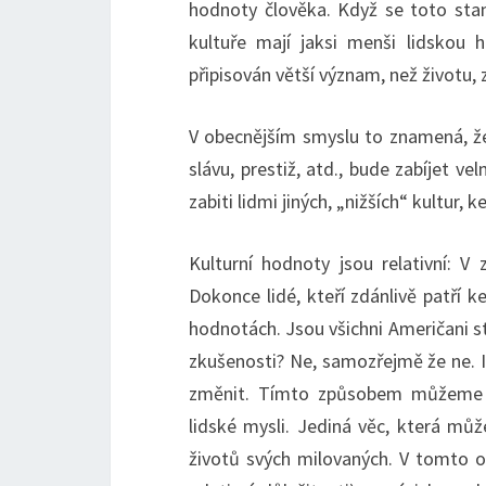
hodnoty člověka. Když se toto stane
kultuře mají jaksi menši lidskou h
připisován větší význam, než životu, z
V obecnějším smyslu to znamená, že 
slávu, prestiž, atd., bude zabíjet 
zabiti lidmi jiných, „nižších“ kultur, 
Kulturní hodnoty jsou relativní: V 
Dokonce lidé, kteří zdánlivě patří
hodnotách. Jsou všichni Američani ste
zkušenosti? Ne, samozřejmě že ne. 
změnit. Tímto způsobem můžeme na
lidské mysli. Jediná věc, která může
životů svých milovaných. V tomto oh