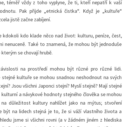
, téměř vždy z toho vyplyne, že ti, kteří nepatří k vaší
odnotu. Pak přijde „etnická čistka“. Když je „kultuře“
cela jistě začne zabíjení.
kdokoli kdo klade něco nad život: kulturu, peníze, čest,
velmi nenuceně. Také to znamená, že mohou být jednoduše
ke kterým se chovají hrubě.
závislosti na prostředí mohou být různé pro různé lidi.
 ke stejné kultuře se mohou snadnou neshodnout na svých
jní? Jsou všichni Japonci stejní? Myslí stejně? Mají stejné
I kulturní a návykové hodnoty stejného člověka se mohou
 důležitost kultury nahlížet jako na mýtus; stvoření
 být na lidech stejná je to, že si váží vlastního života a
ledu jsme si všichni rovni (a v žádném jiném z hlediska