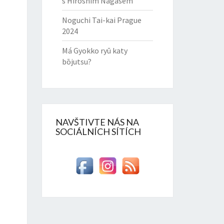
s Hiroshim Nagasem
Noguchi Tai-kai Prague
2024
Má Gyokko ryū katy
bōjutsu?
NAVŠTIVTE NÁS NA
SOCIÁLNÍCH SÍTÍCH