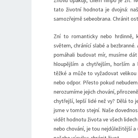
Znovu opakuji, cílem ninpō je žít. N
tato životní hodnota je dvojná: naše
samozřejmě sebeobrana. Chránit ost
Zní to romanticky nebo hrdinně, k
světem, chránící slabé a bezbranné. A
pomáhali budovat mír, musíme dát 
hloupějším a chytřejším, horším a
těžké a může to vyžadovat velikou o
nebo odpor. Přesto pokud nebudeme
nerozumíme jejich chování, přirozeně 
chytřejší, lepší lidé než vy? Dělá to
jsme v tomto stejní. Naše dovedno
vidět hodnotu života ve všech lidech a
nebo chování, je tou nejdůležitější a 
našeho výcviku: chránit život.