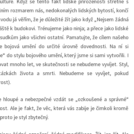
 kultuře. Když se tento fakt lidské přirozenosti střetne s
ím rozmarem nás, nedokonalých lidských bytostí, končí
vodu já věřím, že je důležité žít jako když „Nejsem žádná
ště k budokovi. Trénujeme jako ninja; a přece jako lidské
dsudkům jako všichni ostatní. Pamatujte, že cílem našeho
je bojová umění do určité úrovně dovednosti. Na ní si
 do stylu bojového umění, který jsme si sami vytvořili. I
t mnoho let, ve skutečnosti se nebudeme vyvíjet. Styl,
tázkách života a smrti. Nebudeme se vyvíjet, pokud
ost).
 je hloupé a nebezpečné vzdát se „ozkoušené a správné“
st. Ale je fakt, že věc, která vás zabije je čimkoli kromě
 proto je styl zbytečný.