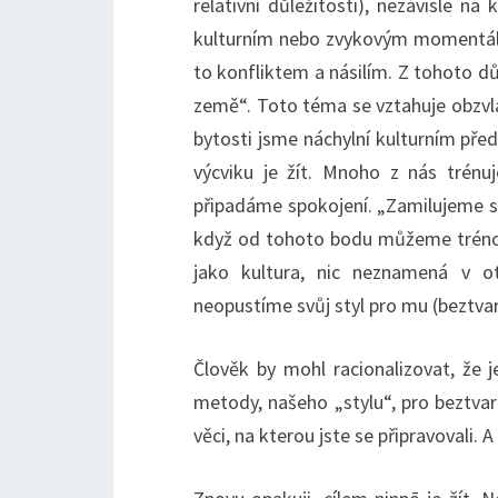
relativní důležitosti), nezávisle na
kulturním nebo zvykovým momentáln
to konfliktem a násilím. Z tohoto dů
země“. Toto téma se vztahuje obzvlá
bytosti jsme náchylní kulturním pře
výcviku je žít. Mnoho z nás trénu
připadáme spokojení. „Zamilujeme se“
když od tohoto bodu můžeme trénova
jako kultura, nic neznamená v o
neopustíme svůj styl pro mu (beztvar
Člověk by mohl racionalizovat, že
metody, našeho „stylu“, pro beztvaro
věci, na kterou jste se připravovali. A