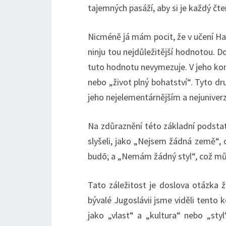
tajemných pasáží, aby si je každý čt
Nicméně já mám pocit, že v učení Hats
ninju tou nejdůležitější hodnotou. D
tuto hodnotu nevymezuje. V jeho kont
nebo „život plný bohatství“. Tyto dr
jeho nejelementárnějším a nejuniver
Na zdůraznění této základní podstaty
slyšeli, jako „Nejsem žádná země“, 
budō; a „Nemám žádný styl“, což může
Tato záležitost je doslova otázka 
bývalé Jugoslávii jsme viděli tento
jako „vlast“ a „kultura“ nebo „styl