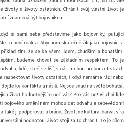
ejsou žádná označení, žádné modifikace. Žít, jen žít. Ale
 životy a životy ostatních. Chránit svůj vlastní život je
atní znamená být bojovníkem.
dyž si sami sebe představíme jako bojovníky, putující
le to není realita. Abychom skutečně žili jako bojovníci a
příklad tím, že se ke všem lidem, chudším a bohatším,
 lepším, budeme chovat se základním respektem. To je
dvahu; lidé, kteří se liší, v nás mohou probouzet strach
 respektovat životy ostatních, i když nemáme rádi nebo
dojde ke konfliktu a násilí. Nejsou snad na světě bohatší,
 jejich život hodnotnějším než váš? Pro vás ne! Všichni lidé
sti bojového umění nám mohou dát odvahu a sebevědomí
 také ji podporovat a bránit. Život, ne kultura, barva, víra
univerzální hodnotou. Život stojí za to chránit. To je cílem