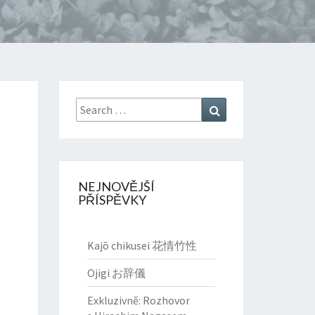
Search
Search
for:
NEJNOVĚJŠÍ
PŘÍSPĚVKY
Kajō chikusei 花情竹性
Ojigi お辞儀
Exkluzivně: Rozhovor