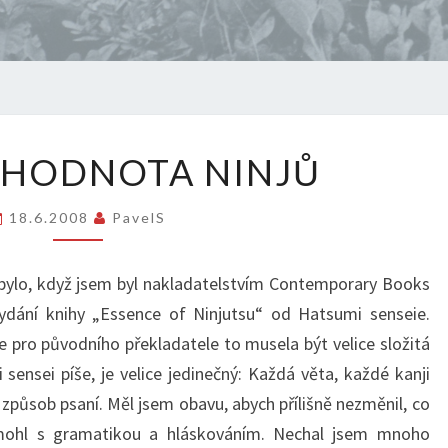
ŽIVOTNÍ
 HODNOTA NINJŮ
HODNOTA
NINJŮ
18.6.2008
PavelS
bylo, když jsem byl nakladatelstvím Contemporary Books
vydání knihy „Essence of Ninjutsu“ od Hatsumi senseie.
e pro původního překladatele to musela být velice složitá
sensei píše, je velice jedinečný: Každá věta, každé kanji
působ psaní. Měl jsem obavu, abych přílišně nezměnil, co
mohl s gramatikou a hláskováním. Nechal jsem mnoho