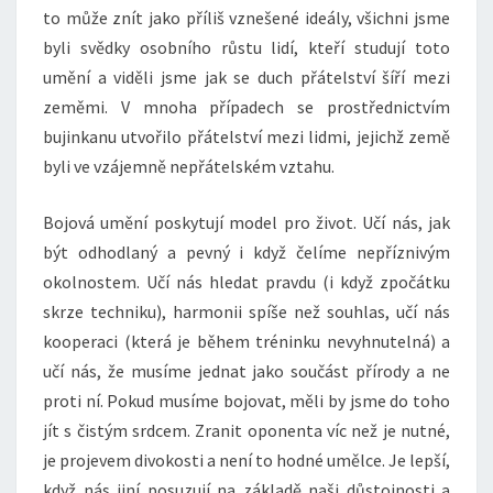
to může znít jako příliš vznešené ideály, všichni jsme
byli svědky osobního růstu lidí, kteří studují toto
umění a viděli jsme jak se duch přátelství šíří mezi
zeměmi. V mnoha případech se prostřednictvím
bujinkanu utvořilo přátelství mezi lidmi, jejichž země
byli ve vzájemně nepřátelském vztahu.
Bojová umění poskytují model pro život. Učí nás, jak
být odhodlaný a pevný i když čelíme nepříznivým
okolnostem. Učí nás hledat pravdu (i když zpočátku
skrze techniku), harmonii spíše než souhlas, učí nás
kooperaci (která je během tréninku nevyhnutelná) a
učí nás, že musíme jednat jako součást přírody a ne
proti ní. Pokud musíme bojovat, měli by jsme do toho
jít s čistým srdcem. Zranit oponenta víc než je nutné,
je projevem divokosti a není to hodné umělce. Je lepší,
když nás jiní posuzují na základě naši důstojnosti a