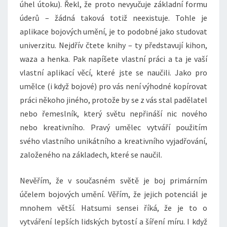
úhel útoku). Řekl, že proto nevyučuje základní formu
úderů – žádná taková totiž neexistuje. Tohle je
aplikace bojových umění, je to podobné jako studovat
univerzitu. Nejdřív čtete knihy – ty představují kihon,
waza a henka. Pak napíšete vlastní práci a ta je vaší
vlastní aplikací věcí, které jste se naučili. Jako pro
umělce (i když bojové) pro vás není výhodné kopírovat
práci někoho jiného, protože by se z vás stal padělatel
nebo řemeslník, který světu nepřináší nic nového
nebo kreativního. Pravý umělec vytváří použitím
svého vlastního unikátního a kreativního vyjadřování,
založeného na základech, které se naučil.
Nevěřím, že v současném světě je boj primárním
účelem bojových umění. Věřím, že jejich potenciál je
mnohem větší. Hatsumi sensei říká, že je to o
vytváření lepších lidských bytostí a šíření míru. I když