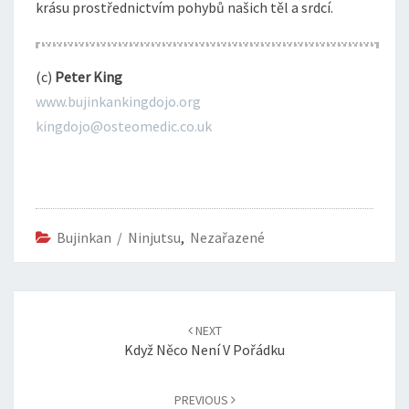
krásu prostřednictvím pohybů našich těl a srdcí.
(c)
Peter King
www.bujinkankingdojo.org
kingdojo@osteomedic.co.uk
Bujinkan / Ninjutsu
,
Nezařazené
Post
navigation
NEXT
Když Něco Není V Pořádku
PREVIOUS