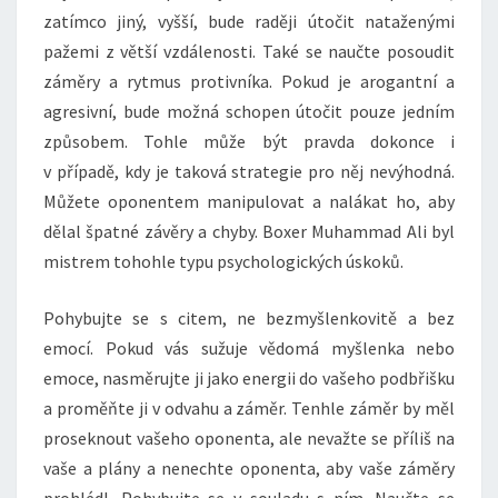
zatímco jiný, vyšší, bude raději útočit nataženými
pažemi z větší vzdálenosti. Také se naučte posoudit
záměry a rytmus protivníka. Pokud je arogantní a
agresivní, bude možná schopen útočit pouze jedním
způsobem. Tohle může být pravda dokonce i
v případě, kdy je taková strategie pro něj nevýhodná.
Můžete oponentem manipulovat a nalákat ho, aby
dělal špatné závěry a chyby. Boxer Muhammad Ali byl
mistrem tohohle typu psychologických úskoků.
Pohybujte se s citem, ne bezmyšlenkovitě a bez
emocí. Pokud vás sužuje vědomá myšlenka nebo
emoce, nasměrujte ji jako energii do vašeho podbřišku
a proměňte ji v odvahu a záměr. Tenhle záměr by měl
proseknout vašeho oponenta, ale nevažte se příliš na
vaše a plány a nenechte oponenta, aby vaše záměry