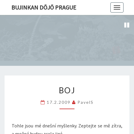
BUJINKAN DŌJŌ PRAGUE
Toggle
navigatio
BOJ
BOJ
17.2.2009
PavelS
Tohle jsou mé dnešní myšlenky. Zeptejte se mě zítra,
a možná budou zcela jiné.