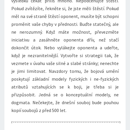
výsledku čekat příliš mnoho. Nepodceňujte štěstí.
Pokud zvítězíte, řekněte si, že jste měli štěstí. Pokud
měl na své straně štěstí oponent, musíte být schopni
proměnit vaše chyby v přednosti. Buďte statečný, ale
ne nerozumný. Když máte možnost, převezměte
iniciativu a zasáhněte oponenta dřív, než stačí
dokončit útok. Nebo vylákejte oponenta a udeřte,
když je nezranitelnější. Vytvořte si strategii tak, že
vezmete v úvahu vaše silné a slabé stránky; nenechte
je jimi limitovat. Navzdory tomu, že bojová umění
poskytují základní modely fyzických i ne-fyzických
atributů vztahujících se k boji, je třeba si je
přizpůsobit. Jedná se o konceptuální modely, ne
dogmata. Nečekejte, že dnešní souboj bude pouhou
kopií soubojů z před 500 let.