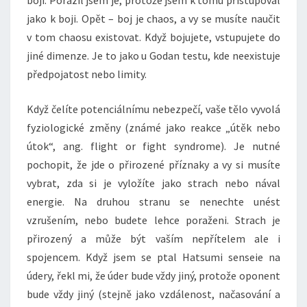
boji. Porazil jsem je, protože jsem k tomu přistupoval
jako k boji. Opět – boj je chaos, a vy se musíte naučit
v tom chaosu existovat. Když bojujete, vstupujete do
jiné dimenze. Je to jako u Godan testu, kde neexistuje
předpojatost nebo limity.
Když čelíte potenciálnímu nebezpečí, vaše tělo vyvolá
fyziologické změny (známé jako reakce „útěk nebo
útok“, ang. flight or fight syndrome). Je nutné
pochopit, že jde o přirozené příznaky a vy si musíte
vybrat, zda si je vyložíte jako strach nebo nával
energie. Na druhou stranu se nenechte unést
vzrušením, nebo budete lehce poraženi. Strach je
přirozený a může být vaším nepřítelem ale i
spojencem. Když jsem se ptal Hatsumi senseie na
údery, řekl mi, že úder bude vždy jiný, protože oponent
bude vždy jiný (stejně jako vzdálenost, načasování a