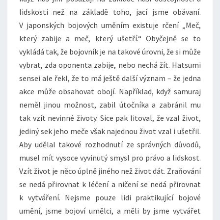
lidskosti než na základě toho, jací jsme obávaní.
V japonských bojových uměním existuje rčení „Meč,
který zabije a meč, který ušetří.“ Obyčejně se to
vykládá tak, že bojovník je na takové úrovni, že si může
vybrat, zda oponenta zabije, nebo nechá žít. Hatsumi
sensei ale řekl, že to má ještě další význam – že jedna
akce může obsahovat obojí. Například, když samuraj
neměl jinou možnost, zabil útočníka a zabránil mu
tak vzít nevinné životy. Sice pak litoval, že vzal život,
jediný sek jeho meče však najednou život vzal i ušetřil.
Aby udělal takové rozhodnutí ze správných důvodů,
musel mít vysoce vyvinutý smysl pro právo a lidskost.
Vzít život je něco úplně jiného než život dát. Zraňování
se nedá přirovnat k léčení a ničení se nedá přirovnat
k vytváření. Nejsme pouze lidi praktikující bojové
umění, jsme bojoví umělci, a měli by jsme vytvářet