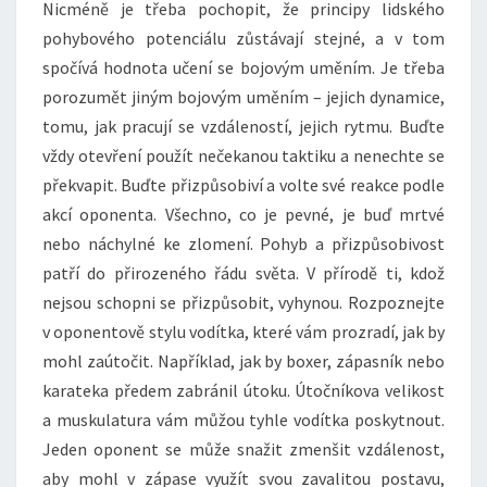
Nicméně je třeba pochopit, že principy lidského
pohybového potenciálu zůstávají stejné, a v tom
spočívá hodnota učení se bojovým uměním. Je třeba
porozumět jiným bojovým uměním – jejich dynamice,
tomu, jak pracují se vzdáleností, jejich rytmu. Buďte
vždy otevření použít nečekanou taktiku a nenechte se
překvapit. Buďte přizpůsobiví a volte své reakce podle
akcí oponenta. Všechno, co je pevné, je buď mrtvé
nebo náchylné ke zlomení. Pohyb a přizpůsobivost
patří do přirozeného řádu světa. V přírodě ti, kdož
nejsou schopni se přizpůsobit, vyhynou. Rozpoznejte
v oponentově stylu vodítka, které vám prozradí, jak by
mohl zaútočit. Například, jak by boxer, zápasník nebo
karateka předem zabránil útoku. Útočníkova velikost
a muskulatura vám můžou tyhle vodítka poskytnout.
Jeden oponent se může snažit zmenšit vzdálenost,
aby mohl v zápase využít svou zavalitou postavu,