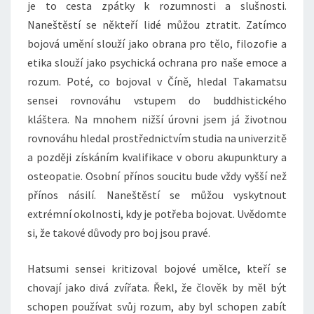
je to cesta zpátky k rozumnosti a slušnosti.
Naneštěstí se někteří lidé můžou ztratit. Zatímco
bojová umění slouží jako obrana pro tělo, filozofie a
etika slouží jako psychická ochrana pro naše emoce a
rozum. Poté, co bojoval v Číně, hledal Takamatsu
sensei rovnováhu vstupem do buddhistického
kláštera. Na mnohem nižší úrovni jsem já životnou
rovnováhu hledal prostřednictvím studia na univerzitě
a později získáním kvalifikace v oboru akupunktury a
osteopatie. Osobní přínos soucitu bude vždy vyšší než
přínos násilí. Naneštěstí se můžou vyskytnout
extrémní okolnosti, kdy je potřeba bojovat. Uvědomte
si, že takové důvody pro boj jsou pravé.
Hatsumi sensei kritizoval bojové umělce, kteří se
chovají jako divá zvířata. Řekl, že člověk by měl být
schopen používat svůj rozum, aby byl schopen zabít