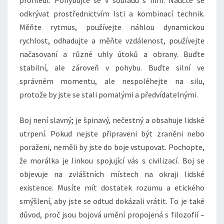
prohlédl. Pohybujte se v souladu s ním. Naučte se
odkrývat prostřednictvím lsti a kombinací technik.
Měňte rytmus, používejte náhlou dynamickou
rychlost, odhadujte a měňte vzdálenost, používejte
načasovaní a různé uhly útoků a obrany. Buďte
stabilní, ale zároveň v pohybu. Buďte silní ve
správném momentu, ale nespoléhejte na silu,
protože by jste se stali pomalými a předvídatelnými.
Boj není slavný; je špinavý, nečestný a obsahuje lidské
utrpení. Pokud nejste připraveni být zraněni nebo
poraženi, neměli by jste do boje vstupovat. Pochopte,
že morálka je linkou spojující vás s civilizací. Boj se
objevuje na zvláštních místech na okraji lidské
existence. Musíte mít dostatek rozumu a etického
smýšlení, aby jste se odtud dokázali vrátit. To je také
důvod, proč jsou bojová umění propojená s filozofií –