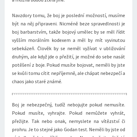
Navzdory tomu, že boj je poslední možností, musíme
být na něj připraveni. Nicméně beze spravedlnosti je
boj barbarstvím, takže bojový umělec by se měl řídit
vyšším morálním kodexem a měl by mít vyvinutou
sebekázeň. Člověk by se neměl vyžívat v ubližování
druhým, ale když jde o přežití, je možné do sebe nasát
potěšení z boje. Pokud musíte bojovat, neměli by jste
se kvůli tomu cítit nepříjemně, ale chápat nebezpečí a
chaos jako staré známé.
Boj je nebezpečný, tudíž nebojujte pokud nemusíte.
Pokud musíte, vyhrajte. Pokud nemůžete vyhrát,
přežijte. Tak nebo onak, nemyslete na vítězství či
prohru. Je to stejné jako Godan test. Neměli by jste od