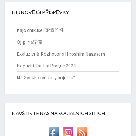
NEJNOVĚJŠÍ PŘÍSPĚVKY
Kajō chikusei 花情竹性
Ojigi お辞儀
Exkluzivně: Rozhovor s Hiroshim Nagasem
Noguchi Tai-kai Prague 2024
Má Gyokko ryū katy bōjutsu?
NAVŠTIVTE NÁS NA SOCIÁLNÍCH SÍTÍCH