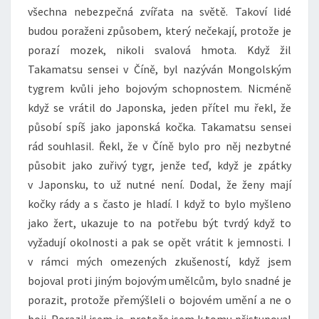
všechna nebezpečná zvířata na světě. Takoví lidé
budou poraženi způsobem, který nečekají, protože je
porazí mozek, nikoli svalová hmota. Když žil
Takamatsu sensei v Číně, byl nazýván Mongolským
tygrem kvůli jeho bojovým schopnostem. Nicméně
když se vrátil do Japonska, jeden přítel mu řekl, že
působí spíš jako japonská kočka. Takamatsu sensei
rád souhlasil. Řekl, že v Číně bylo pro něj nezbytné
působit jako zuřivý tygr, jenže teď, když je zpátky
v Japonsku, to už nutné není. Dodal, že ženy mají
kočky rády a s často je hladí. I když to bylo myšleno
jako žert, ukazuje to na potřebu být tvrdý když to
vyžadují okolnosti a pak se opět vrátit k jemnosti. I
v rámci mých omezených zkušeností, když jsem
bojoval proti jiným bojovým umělcům, bylo snadné je
porazit, protože přemýšleli o bojovém umění a ne o