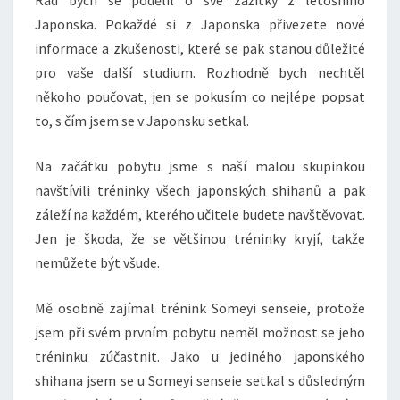
Rád bych se podělil o své zážitky z letošního
Japonska. Pokaždé si z Japonska přivezete nové
informace a zkušenosti, které se pak stanou důležité
pro vaše další studium. Rozhodně bych nechtěl
někoho poučovat, jen se pokusím co nejlépe popsat
to, s čím jsem se v Japonsku setkal.
Na začátku pobytu jsme s naší malou skupinkou
navštívili tréninky všech japonských shihanů a pak
záleží na každém, kterého učitele budete navštěvovat.
Jen je škoda, že se většinou tréninky kryjí, takže
nemůžete být všude.
Mě osobně zajímal trénink Someyi senseie, protože
jsem při svém prvním pobytu neměl možnost se jeho
tréninku zúčastnit. Jako u jediného japonského
shihana jsem se u Someyi senseie setkal s důsledným