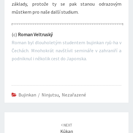
základy, protože ty se pak stanou odrazovým
můstkem pro naše další studium.
(c)
Roman Veltruský
Roman byl dlouholetým studentem bujinkan ryū-ha v
Čechách. Mnohokrát navštívil semináře v zahraniří a
podniknul i několik cest do Japonska.
Bujinkan / Ninjutsu
,
Nezařazené
Post
navigation
NEXT
Kūkan