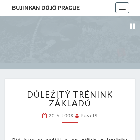
BUJINKAN DŌJŌ PRAGUE
Toggle
navigatio
DŮLEŽITÝ
DŮLEŽITÝ TRÉNINK
TRÉNINK
ZÁKLADŮ
ZÁKLADŮ
20.6.2008
PavelS