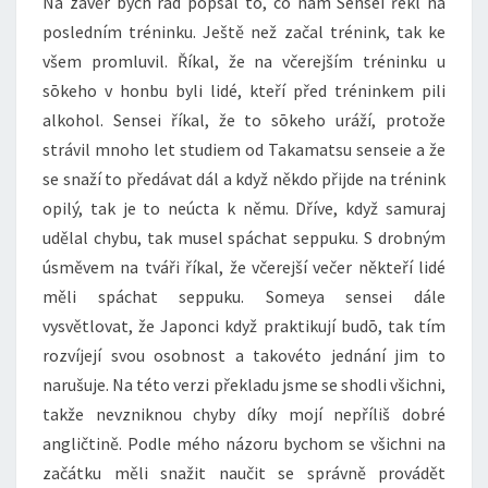
Na závěr bych rád popsal to, co nám Sensei řekl na
posledním tréninku. Ještě než začal trénink, tak ke
všem promluvil. Říkal, že na včerejším tréninku u
sōkeho v honbu byli lidé, kteří před tréninkem pili
alkohol. Sensei říkal, že to sōkeho uráží, protože
strávil mnoho let studiem od Takamatsu senseie a že
se snaží to předávat dál a když někdo přijde na trénink
opilý, tak je to neúcta k němu. Dříve, když samuraj
udělal chybu, tak musel spáchat seppuku. S drobným
úsměvem na tváři říkal, že včerejší večer někteří lidé
měli spáchat seppuku. Someya sensei dále
vysvětlovat, že Japonci když praktikují budō, tak tím
rozvíjejí svou osobnost a takovéto jednání jim to
narušuje. Na této verzi překladu jsme se shodli všichni,
takže nevzniknou chyby díky mojí nepříliš dobré
angličtině. Podle mého názoru bychom se všichni na
začátku měli snažit naučit se správně provádět