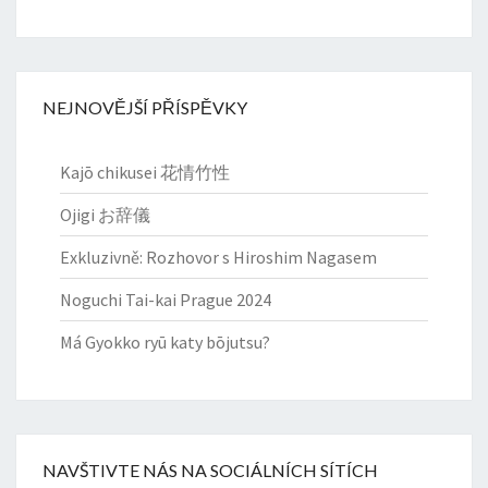
NEJNOVĚJŠÍ PŘÍSPĚVKY
Kajō chikusei 花情竹性
Ojigi お辞儀
Exkluzivně: Rozhovor s Hiroshim Nagasem
Noguchi Tai-kai Prague 2024
Má Gyokko ryū katy bōjutsu?
NAVŠTIVTE NÁS NA SOCIÁLNÍCH SÍTÍCH