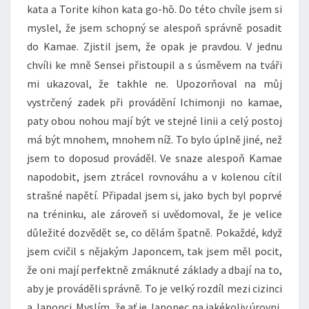
kata a Torite kihon kata go-hō. Do této chvíle jsem si
myslel, že jsem schopný se alespoň správně posadit
do Kamae. Zjistil jsem, že opak je pravdou. V jednu
chvíli ke mně Sensei přistoupil a s úsměvem na tváři
mi ukazoval, že takhle ne. Upozorňoval na můj
vystrčený zadek při provádění Ichimonji no kamae,
paty obou nohou mají být ve stejné linii a celý postoj
má být mnohem, mnohem níž. To bylo úplně jiné, než
jsem to doposud prováděl. Ve snaze alespoň Kamae
napodobit, jsem ztrácel rovnováhu a v kolenou cítil
strašné napětí. Připadal jsem si, jako bych byl poprvé
na tréninku, ale zároveň si uvědomoval, že je velice
důležité dozvědět se, co dělám špatně. Pokaždé, když
jsem cvičil s nějakým Japoncem, tak jsem měl pocit,
že oni mají perfektně zmáknuté základy a dbají na to,
aby je prováděli správně. To je velký rozdíl mezi cizinci
a Japonci. Myslím, že ať je Japonec na jakékoliv úrovni,