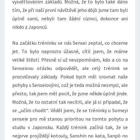
vysvětlováním základů. Možná, že to bylo také dáno
tím, že při naší první návštěvě jeho dōjō jsme tam byli
úplně sami, nebyli tam žádní cizinci, dokonce ani
nikdo z Japonců.
Na začátku tréninku se nás Sensei zeptal, co chceme
jet. To bylo naprosto úžasné, cítil jsem, že máme
veliké štěstí. Přesně si už nevzpomínám, kdo a co na
Senseiovu otázku odpověděl, ale celý trénink se
procvičovaly základy. Pokud bych měl srovnat naše
pohyby s Senseiovými, což je teda možná nesmysl, ale
přesto, tak jsem měl pocit, že jsme někde úplně jinde.
Možná, že to ostatní tak necítili, ale já si připadal, že
se ,,učím chodit“. Věděl jsem, že se tréninky u Someyi
senseie pro mě stanou prioritou na tomto pobytu a
studiu v Japonsku. Každý trénink začíná tak, že se
nejprve projíždějí kotouly, Sanshin no kata, Sanpō no