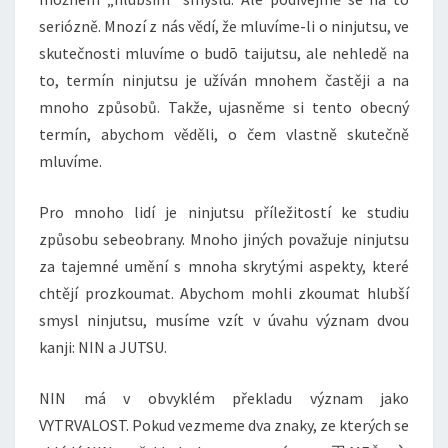
seriózně. Mnozí z nás vědí, že mluvíme-li o ninjutsu, ve
skutečnosti mluvíme o budō taijutsu, ale nehledě na
to, termín ninjutsu je užíván mnohem častěji a na
mnoho způsobů. Takže, ujasněme si tento obecný
termín, abychom věděli, o čem vlastně skutečně
mluvíme.
Pro mnoho lidí je ninjutsu příležitostí ke studiu
způsobu sebeobrany. Mnoho jiných považuje ninjutsu
za tajemné umění s mnoha skrytými aspekty, které
chtějí prozkoumat. Abychom mohli zkoumat hlubší
smysl ninjutsu, musíme vzít v úvahu význam dvou
kanji: NIN a JUTSU.
NIN má v obvyklém překladu význam jako
VYTRVALOST. Pokud vezmeme dva znaky, ze kterých se