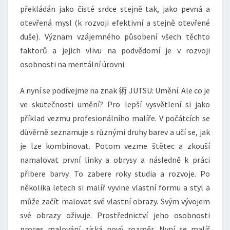
překládán jako čisté srdce stejně tak, jako pevná a
otevřená mysl (k rozvoji efektivní a stejně otevřené
duše). Význam vzájemného působení všech těchto
faktorů a jejich vlivu na podvědomí je v rozvoji
osobnosti na mentální úrovni.
A nyní se podívejme na znak 術 JUTSU: Umění. Ale co je
ve skutečnosti umění? Pro lepší vysvětlení si jako
příklad vezmu profesionálního malíře. V počátcích se
důvěrně seznamuje s různými druhy barev a učí se, jak
je lze kombinovat. Potom vezme štětec a zkouší
namalovat první linky a obrysy a následně k práci
přibere barvy. To zabere roky studia a rozvoje. Po
několika letech si malíř vyvine vlastní formu a styl a
může začít malovat své vlastní obrazy. Svým vývojem
své obrazy oživuje. Prostřednictví jeho osobnosti
proces malování získá nový rozměr. Nyní se malíř