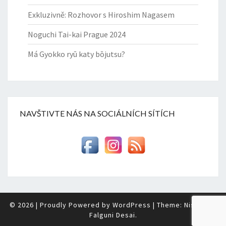
Exkluzivně: Rozhovor s Hiroshim Nagasem
Noguchi Tai-kai Prague 2024
Má Gyokko ryū katy bōjutsu?
NAVŠTIVTE NÁS NA SOCIÁLNÍCH SÍTÍCH
© 2026
|
Proudly Powered by
WordPress
|
Theme: Nisarg by
Falguni Desai
.