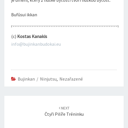
je umění, který z lidské bytosti tvoří lidskou bytost.
Bufūsui ikkan
(c)
Kostas Kanakis
info@bujinkanbudokai.eu
Bujinkan / Ninjutsu
,
Nezařazené
Post
navigation
NEXT
Čtyři Pilíře Tréninku