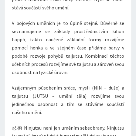
stává součástí svého umění.
V bojových uměních je to úplně stejné. Důvěrně se
seznamujeme se základy prostřednictvím kihon
happō, takto naučené základní formy rozvíjíme
pomocí henka a ve stejném čase přidáme barvy v
podobě rozvoje pohybů taijutsu. Kombinací těchto
učebních procesů rozvíjíme své taijutsu a zároveň svou
osobnost na fyzické úrovni.
Vzájemným působením srdce, mysli (NIN – duše) a
taijutsu (JUTSU – umění těla) rozvíjíme svou
jedinečnou osobnost a tím se stáváme součástí
našeho umění.
忍術 Ninjutsu není jen uměním sebeobrany. Ninjutsu