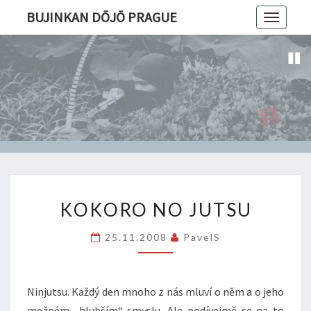
BUJINKAN DŌJŌ PRAGUE
Toggle
navigatio
KOKORO
KOKORO NO JUTSU
NO
JUTSU
25.11.2008
PavelS
Ninjutsu. Každý den mnoho z nás mluví o něm a o jeho
možném „hlubším“ smyslu. Ale podívejmě se na to