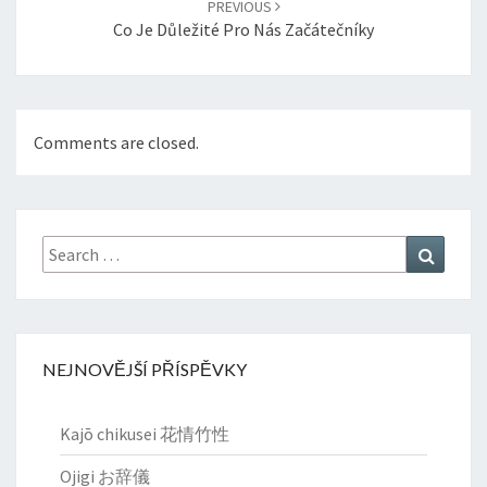
PREVIOUS
Co Je Důležité Pro Nás Začátečníky
Comments are closed.
Search
Search
for:
NEJNOVĚJŠÍ PŘÍSPĚVKY
Kajō chikusei 花情竹性
Ojigi お辞儀