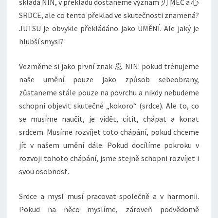
skládá NIN, v překladu dostaneme význam 刃 MEČ a 心
SRDCE, ale co tento překlad ve skutečnosti znamená?
JUTSU je obvykle překládáno jako UMĚNÍ. Ale jaký je
hlubší smysl?
Vezměme si jako první znak 忍 NIN: pokud trénujeme
naše umění pouze jako způsob sebeobrany,
zůstaneme stále pouze na povrchu a nikdy nebudeme
schopni objevit skutečné „kokoro“ (srdce). Ale to, co
se musíme naučit, je vidět, cítit, chápat a konat
srdcem. Musíme rozvíjet toto chápání, pokud chceme
jít v našem umění dále. Pokud docílíme pokroku v
rozvoji tohoto chápání, jsme stejně schopni rozvíjet i
svou osobnost.
Srdce a mysl musí pracovat společně a v harmonii.
Pokud na něco myslíme, zároveň podvědomě