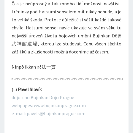
Čas je neúprosný a tak mnoho lidí možnost navštívit
tréninky pod Hatsumi senseiem mít nikdy nebude, a je
to veliká škoda. Proto je důležité si vážit každé takové
chvíle. Hatsumi sensei navíc ukazuje ve svém věku tu
nejvyšší úroveň života bojových umění Bujinkan Dōjō
武神館道場, kterou lze studovat. Cenu všech těchto
zážitků a zkušeností možná doceníme až časem.
Ninpō ikkan 忍法一貫
(c)
Pavel Slavík
dōjō-chō Bujinkan Dōjō Prague
webpages: www.bujinkanprague.com
e-mail: pavels@bujinkanprague.com