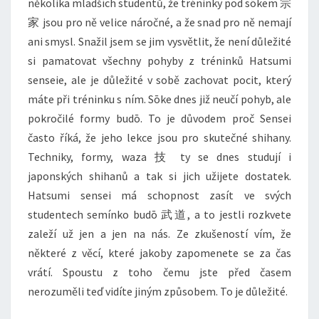
několika mladších studentů, že tréninky pod sōkem 宗
家 jsou pro ně velice náročné, a že snad pro ně nemají
ani smysl. Snažil jsem se jim vysvětlit, že není důležité
si pamatovat všechny pohyby z tréninků Hatsumi
senseie, ale je důležité v sobě zachovat pocit, který
máte při tréninku s ním. Sōke dnes již neučí pohyb, ale
pokročilé formy budō. To je důvodem proč Sensei
často říká, že jeho lekce jsou pro skutečné shihany.
Techniky, formy, waza 技 ty se dnes studují i
japonských shihanů a tak si jich užijete dostatek.
Hatsumi sensei má schopnost zasít ve svých
studentech semínko budō 武道, a to jestli rozkvete
zaleží už jen a jen na nás. Ze zkušeností vím, že
některé z věcí, které jakoby zapomenete se za čas
vrátí. Spoustu z toho čemu jste před časem
nerozuměli teď vidíte jiným způsobem. To je důležité.