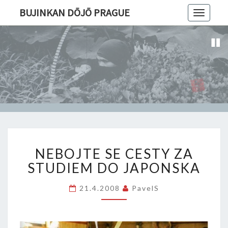
BUJINKAN DŌJŌ PRAGUE
Toggle
navigatio
NEBOJTE
NEBOJTE SE CESTY ZA
SE
CESTY
STUDIEM DO JAPONSKA
ZA
STUDIEM
21.4.2008
PavelS
DO
JAPONSKA