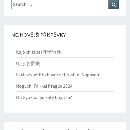
Search
Search
for:
NEJNOVĚJŠÍ PŘÍSPĚVKY
Kajō chikusei 花情竹性
Ojigi お辞儀
Exkluzivně: Rozhovor s Hiroshim Nagasem
Noguchi Tai-kai Prague 2024
Má Gyokko ryū katy bōjutsu?