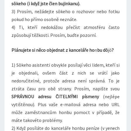
sōkeho (i když jste člen bujinkanu).
3) Prosím, nežádejte sōkeho o rozhovor nebo fotku
pokud ho přímo osobně neznáte.
4) Ti, kteří nedokážou přečíst atmosféru často
způsobují těžkosti. Prosím, buďte pozorní.
Plánujete si něco objednat z kanceláře ho
n
bu dō
jō
?
1) Sōkeho asistenti obvykle posílají věci lidem, kteří si
je objednali, ovšem část z nich se vrátí jako
nedoručitelné, protože adresa není správná. To je
ztráta času pro obě strany. Prosím, napište svou
SPRÁVNOU adresu ČITELNÝMI písmeny
(nejlépe
vytištěnou). Plus vaše e-mailová adresa nebo URL
může zaměstnancům honbu pomoct v případě, že
máte takovéto problémy.
2) Když posíláte do kanceláře honbu peníze (v yenech