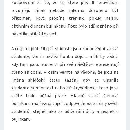
zodpovědni za to, že ti, které přivedli pravidlům
rozumějí. Jinak nebude nikomu dovoleno být
přítomen, když probíhá trénink, pokud nejsou
aktivním členem bujinkanu. Toto bylo zdůrazněno při
několika příležitostech.
A co je nejdůležitější, shidōshi jsou zodpovědni za své
studenty, kteří navštíví honbu dōjō a měli by vědět,
kdy tam jsou. Studenti při své návštěvě representují
svého shidōshi. Prosím vemte na vědomí, že jsou na
jména shidōshi často tázáni, aby se ujasnila
studentova minulost nebo důvěryhodnost. Toto je ve
světě budō běžná praxe. Hlavně starší členové
bujinkanu mají vzrůstající zodpovědnost za činy svých
studentů, stejně jako za udržování úcty a respektu
bujinkanu.