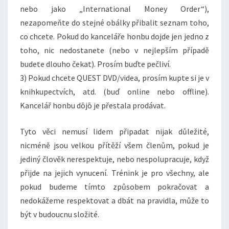
nebo jako „International Money Order“),
nezapomeňte do stejné obálky přibalit seznam toho,
co chcete. Pokud do kanceláře honbu dojde jen jedno z
toho, nic nedostanete (nebo v nejlepším případě
budete dlouho čekat). Prosím buďte pečliví.
3) Pokud chcete QUEST DVD/videa, prosím kupte si je v
knihkupectvích, atd. (buď online nebo offline).
Kancelář honbu dōjō je přestala prodávat.
Tyto věci nemusí lidem připadat nijak důležité,
nicméně jsou velkou přítěží všem členům, pokud je
jediný člověk nerespektuje, nebo nespolupracuje, když
přijde na jejich vynucení. Trénink je pro všechny, ale
pokud budeme tímto způsobem pokračovat a
nedokážeme respektovat a dbát na pravidla, může to
být v budoucnu složité.