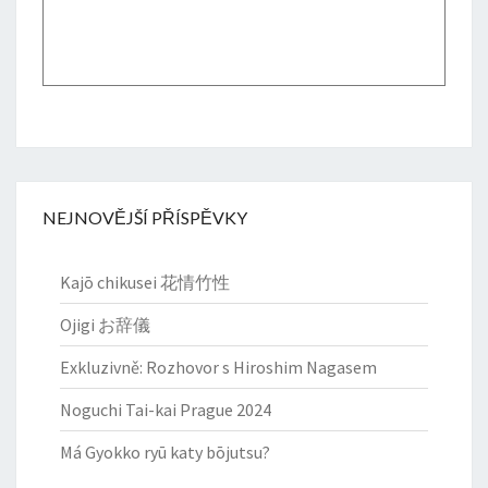
NEJNOVĚJŠÍ PŘÍSPĚVKY
Kajō chikusei 花情竹性
Ojigi お辞儀
Exkluzivně: Rozhovor s Hiroshim Nagasem
Noguchi Tai-kai Prague 2024
Má Gyokko ryū katy bōjutsu?