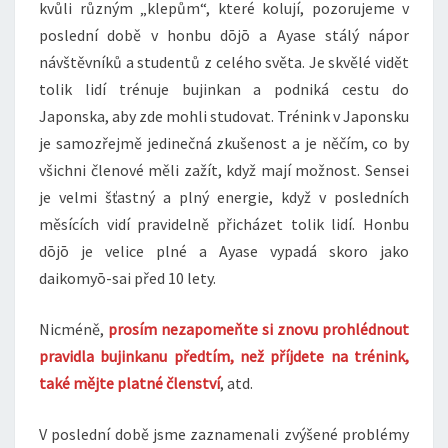
kvůli různým „klepům“, které kolují, pozorujeme v
poslední době v honbu dōjō a Ayase stálý nápor
návštěvníků a studentů z celého světa. Je skvělé vidět
tolik lidí trénuje bujinkan a podniká cestu do
Japonska, aby zde mohli studovat. Trénink v Japonsku
je samozřejmě jedinečná zkušenost a je něčím, co by
všichni členové měli zažít, když mají možnost. Sensei
je velmi šťastný a plný energie, když v posledních
měsících vidí pravidelně přicházet tolik lidí. Honbu
dōjō je velice plné a Ayase vypadá skoro jako
daikomyō-sai před 10 lety.
Nicméně,
prosím nezapomeňte si znovu prohlédnout
pravidla bujinkanu předtím, než příjdete na trénink,
také mějte platné členství
, atd.
V poslední době jsme zaznamenali zvýšené problémy