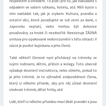
respektem a ohledem. To platí pro to, jak nakládáte s
odpadem ve vašem ryōkanu, hotelu, atd. Měli byste s
ním nakládat tak, jak je zvykem. Kultura, pravidla a
ostatní věci, které považujete ve své zemi za dané, v
Japonsku neplatí, nebo mohou být dokonce
považovány za hrubé či nezdvořilé. Neexistuje ŽÁDNÁ
omluva pro opakované nedorozumění v této oblasti. V
sázce je pověst bujinkanu a jeho členů.
Také někteří členové nyní přicházejí na tréninky se
svými rodinami, dětmi, přáteli a kolegy. Toto obecně
vyžaduje dovolení instruktora, nebo sōkeho, pokud to
je jeho trénink. Je to výhradně zodpovědnost člena,
který si někoho přivede, aby pro něj získal dovolení
sledovat trénink, dělat fotky, atd.
Lidé, kteří si někoho přivedou musí dbát pravidel a jsou