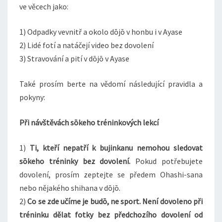
ve věcech jako:
1) Odpadky vevnitř a okolo dōjō v honbu i v Ayase
2) Lidé fotí a natáčejí video bez dovolení
3) Stravování a pití v dōjō v Ayase
Také prosím berte na vědomí následující pravidla a
pokyny:
Při návštěvách sōkeho tréninkových lekcí
1)
Ti, kteří nepatří k bujinkanu nemohou sledovat
sōkeho tréninky bez dovolení.
Pokud potřebujete
dovolení, prosím zeptejte se předem Ohashi-sana
nebo nějakého shihana v dōjō.
2)
Co se zde učíme je budō, ne sport. Není dovoleno při
tréninku dělat fotky bez předchozího dovolení od