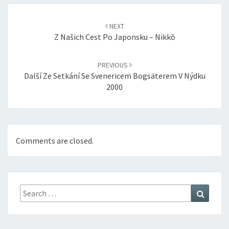
Post
navigation
NEXT
Z Našich Cest Po Japonsku – Nikkō
PREVIOUS
Další Ze Setkání Se Svenericem Bogsäterem V Nýdku
2000
Comments are closed.
Search
Search
for: