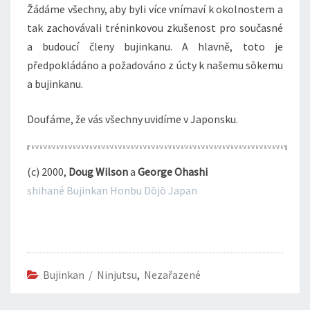
Žádáme všechny, aby byli více vnímaví k okolnostem a
tak zachovávali tréninkovou zkušenost pro současné
a budoucí členy bujinkanu. A hlavně, toto je
předpokládáno a požadováno z úcty k našemu sōkemu
a bujinkanu.
Doufáme, že vás všechny uvidíme v Japonsku.
(c) 2000,
Doug Wilson
a
George Ohashi
shihané Bujinkan Honbu Dōjō Japan
Bujinkan / Ninjutsu
,
Nezařazené