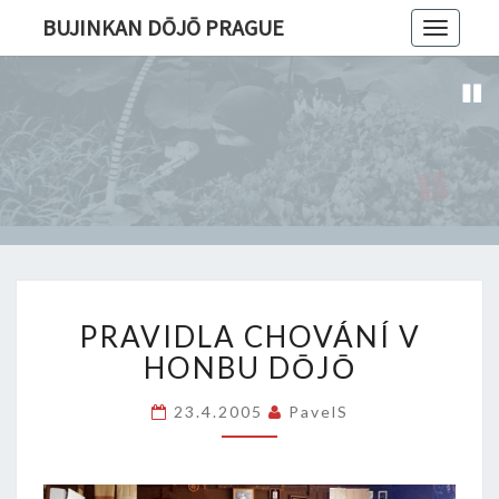
BUJINKAN DŌJŌ PRAGUE
Toggle
navigatio
PRAVIDLA
PRAVIDLA CHOVÁNÍ V
CHOVÁNÍ
V
HONBU DŌJŌ
HONBU
DŌJŌ
23.4.2005
PavelS