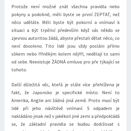
Protože není možné znát všechna pravidla nebo
pokyny a podobně, měli byste se první ZEPTAT, než
něco uděláte. Měli byste být pokorní a vnímaví k
situaci a být trpěliví především když vás někdo se
zjevnou autoritou žádá, abyste přestali dělat něco, co
není dovoleno. Tito lidé jsou vždy posláni přímo
sōkem nebo !!!!někým kolem něj!!!!, nedělají to sami
od sebe. Neexistuje ŽÁDNÁ omluva pro pře týkající se
tohoto.
Další důležitá věc, kteřá je stále více přehlížena je
fakt, že Japonsko je specifické místo. Není to
Amerika, Anglie ani žádná jiná země. Proto musí být
lidé při jeho návštěvě vnímaví. S odpadem je
nakládáno jinak než v jakékoli jiné zemi a předpokládá
se, že základní pravidla se budou dodržovat s