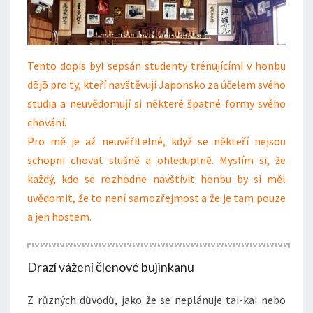
Tento dopis byl sepsán studenty trénujícími v honbu
dōjō pro ty, kteří navštěvují Japonsko za účelem svého
studia a neuvědomují si některé špatné formy svého
chování.
Pro mě je až neuvěřitelné, když se někteří nejsou
schopni chovat slušně a ohleduplně. Myslím si, že
každý, kdo se rozhodne navštívit honbu by si měl
uvědomit, že to není samozřejmost a že je tam pouze
a jen hostem.
Drazí vážení členové bujinkanu
Z různých důvodů, jako že se neplánuje tai-kai nebo