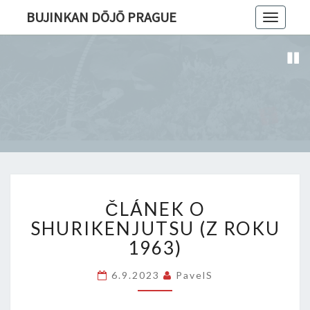
BUJINKAN DŌJŌ PRAGUE
Toggle
navigatio
ČLÁNEK
ČLÁNEK O
O
SHURIKENJUTSU
SHURIKENJUTSU (Z ROKU
(Z
1963)
ROKU
1963)
6.9.2023
PavelS