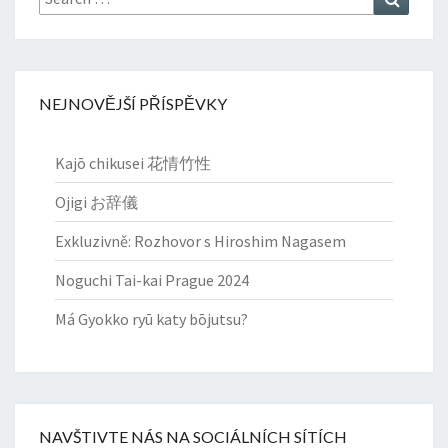
for:
NEJNOVĚJŠÍ PŘÍSPĚVKY
Kajō chikusei 花情竹性
Ojigi お辞儀
Exkluzivně: Rozhovor s Hiroshim Nagasem
Noguchi Tai-kai Prague 2024
Má Gyokko ryū katy bōjutsu?
NAVŠTIVTE NÁS NA SOCIÁLNÍCH SÍTÍCH