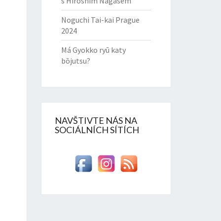
s Hiroshim Nagasem
Noguchi Tai-kai Prague
2024
Má Gyokko ryū katy
bōjutsu?
NAVŠTIVTE NÁS NA
SOCIÁLNÍCH SÍTÍCH