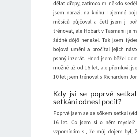
dělat dřepy, zatímco mi někdo seděl 
jsem narazil na knihu Tajemné boj
měsíců půjčoval a četl jsem ji po
trénovat, ale Hobart v Tasmanii je m
žádné dōjō nenašel. Tak jsem týde
bojová umění a pročítal jejich ná
psaný inzerát. Hned jsem běžel domů a
možné až od 16 let, ale přemluvil j
10 let jsem trénoval s Richardem Jon
Kdy jsi se poprvé setka
setkání odnesl pocit?
Poprvé jsem se se sōkem setkal (vid
16 let. Co jsem si o něm myslel?
vzpomínám si, že můj dojem byl, ž