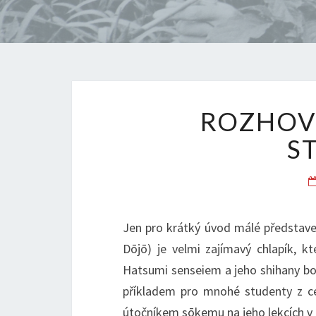
ROZHOV
S
Jen pro krátký úvod málé představe
Dōjō) je velmi zajímavý chlapík, kt
Hatsumi senseiem a jeho shihany boj
příkladem pro mnohé studenty z ce
útočníkem sōkemu na jeho lekcích v 