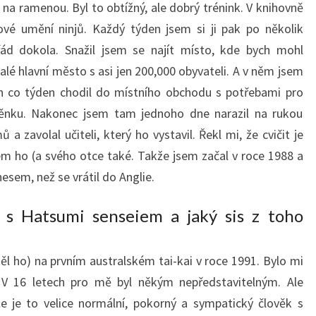
na ramenou. Byl to obtížný, ale dobrý trénink. V knihovně
ové umění ninjů. Každý týden jsem si ji pak po několik
řád dokola. Snažil jsem se najít místo, kde bych mohl
alé hlavní město s asi jen 200,000 obyvateli. A v něm jsem
n co týden chodil do místního obchodu s potřebami pro
stěnku. Nakonec jsem tam jednoho dne narazil na rukou
 zavolal učiteli, který ho vystavil. Řekl mi, že cvičit je
sem ho (a svého otce také. Takže jsem začal v roce 1988 a
esem, než se vrátil do Anglie.
l s Hatsumi senseiem a jaký sis z toho
ěl ho) na prvním australském tai-kai v roce 1991. Bylo mi
 V 16 letech pro mě byl někým nepředstavitelným. Ale
e je to velice normální, pokorný a sympatický člověk s