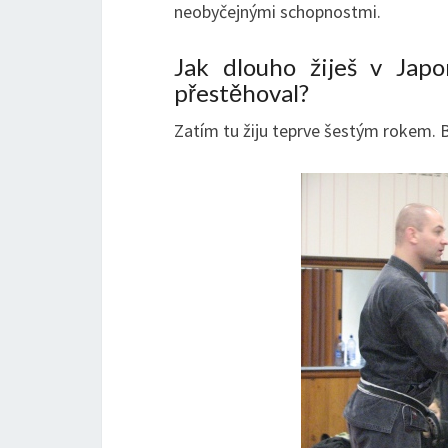
neobyčejnými schopnostmi.
Jak dlouho žiješ v Jap
přestěhoval?
Zatím tu žiju teprve šestým rokem. B