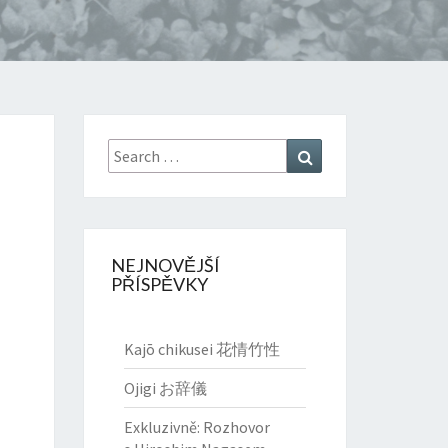
Search
Search
for:
NEJNOVĚJŠÍ
PŘÍSPĚVKY
Kajō chikusei 花情竹性
Ojigi お辞儀
Exkluzivně: Rozhovor