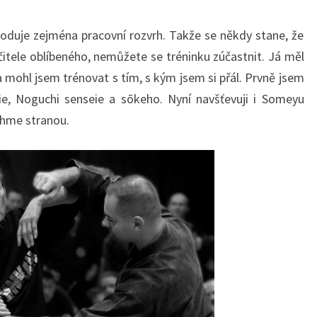
oduje zejména pracovní rozvrh. Takže se někdy stane, že
itele oblíbeného, nemůžete se tréninku zúčastnit. Já měl
a mohl jsem trénovat s tím, s kým jsem si přál. Prvně jsem
ie, Noguchi senseie a sōkeho. Nyní navšťevuji i Someyu
echme stranou.