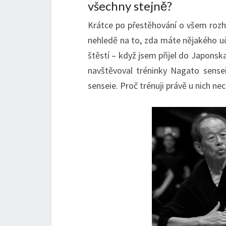
všechny stejně?
Krátce po přestěhování o všem rozh
nehledě na to, zda máte nějakého uč
štěstí – když jsem přijel do Japonsk
navštěvoval tréninky Nagato sense
senseie. Proč trénuji právě u nich n