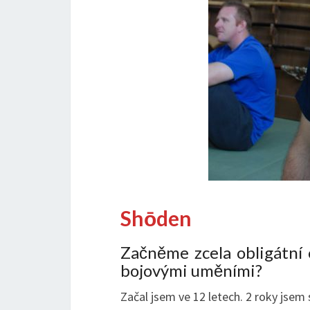
Shōden
Začněme zcela obligátní o
bojovými uměními?
Začal jsem ve 12 letech. 2 roky jse