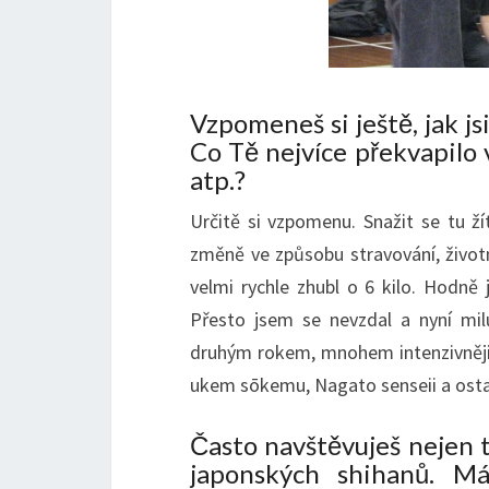
Vzpomeneš si ještě, jak js
Co Tě nejvíce překvapilo 
atp.?
Určitě si vzpomenu. Snažit se tu ží
změně ve způsobu stravování, život
velmi rychle zhubl o 6 kilo. Hodně 
Přesto jsem se nevzdal a nyní milu
druhým rokem, mnohem intenzivněji,
ukem sōkemu, Nagato senseii a osta
Často navštěvuješ nejen t
japonských shihanů. Má