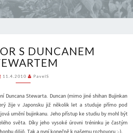
ROZHOVOR
OR S DUNCANEM
S
DUNCANEM
TEWARTEM
STEWARTEM
11.4.2010
PavelS
ní Duncana Stewarta. Duncan (mimo jiné shihan Bujinkan
erý žije v Japonsku již několik let a studuje přímo pod
ová umění bujinkanu. Jeho přístup ke studiu by mohl být
lého světa. Díky jeho vysoké úrovni tréninku je častým
honbu dōjō. Tak a nyní konečně k našemu rozhovoru ;-).