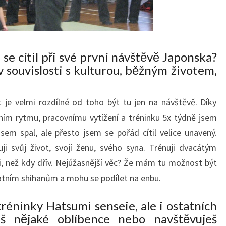
i se cítil při své první návštěvě Japonska?
v souvislosti s kulturou, běžným životem,
t je velmi rozdílné od toho být tu jen na návštěvě. Díky
ním rytmu, pracovnímu vytížení a tréninku 5x týdně jsem
jsem spal, ale přesto jsem se pořád cítil velice unavený.
ji svůj život, svojí ženu, svého syna. Trénuji dvacátým
 než kdy dřív. Nejúžasnější věc? Že mám tu možnost být
tním shihanům a mohu se podílet na enbu.
réninky Hatsumi senseie, ale i ostatních
š nějaké oblíbence nebo navštěvuješ