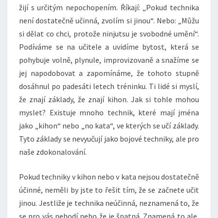
žijí s určitým nepochopením. Říkají: „Pokud technika
není dostatečně učinná, zvolím si jinou“. Nebo: „Můžu
si dělat co chci, protože ninjutsu je svobodné umění“.
Podíváme se na učitele a uvidíme bytost, která se
pohybuje volně, plynule, improvizovaně a snažíme se
jej napodobovat a zapomínáme, že tohoto stupně
dosáhnul po padesáti letech tréninku. Ti lidé si myslí,
že znají základy, že znají kihon. Jak si tohle mohou
myslet? Existuje mnoho technik, které mají jména
jako „kihon“ nebo „no kata“, ve kterých se učí základy.
Tyto základy se nevyučují jako bojové techniky, ale pro
naše zdokonalování.
Pokud techniky v kihon nebo v kata nejsou dostatečně
účinné, neměli by jste to řešit tím, že se začnete učit
jinou. Jestliže je technika neúčinná, neznamená to, že
se pro vás nehodí nebo že je špatná. Znamená to ale,