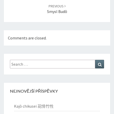
PREVIOUS
Smysl Budō
Comments are closed.
Search
Search
for:
NEJNOVĚJŠÍ PŘÍSPĚVKY
Kajō chikusei 花情竹性