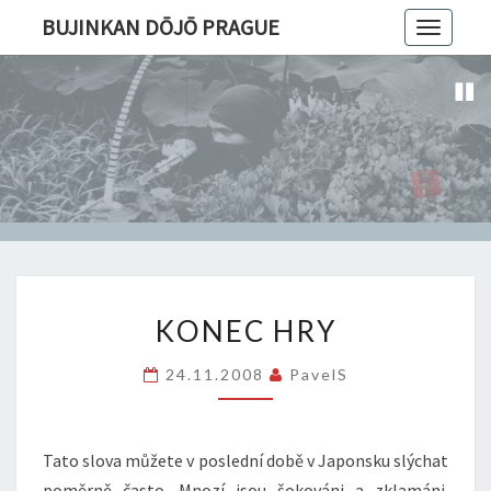
BUJINKAN DŌJŌ PRAGUE
Toggle
navigatio
KONEC
KONEC HRY
HRY
24.11.2008
PavelS
Tato slova můžete v poslední době v Japonsku slýchat
poměrně často. Mnozí jsou šokováni a zklamáni.