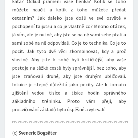
kata? Odkud pramení vaše henka? Kolik se toho
můžete naučit a kolik z toho můžete předat
ostatním? Jak daleko jste došli ve své osvětě v
pochopení taijutsu a co je vlastně co? Mnoho otázek,
já vím, ale je nutné, aby jste se na ně sami sebe ptali a
sami sobě na ně odpovídali. Co je to technika. Co je to
pocit. Jak tyto dvě věci zkombinovat, kdy a proč
vlastně. Aby jste k sobě byli kritičtější, aby vaše
postoje na těžké cestě byly správnější, bez toho, aby
jste zraňovali druhé, aby jste druhým ubližovali.
Intuice je stejně důležitá jako pocity. Ale k tomuto
zjištění vedou tisíce a tisíce hodin správného
základního tréninku. Proto vám přeji, aby
procvičování základů bylo úspěšné a vytrvalé.
(c)
Sveneric Bogsäter