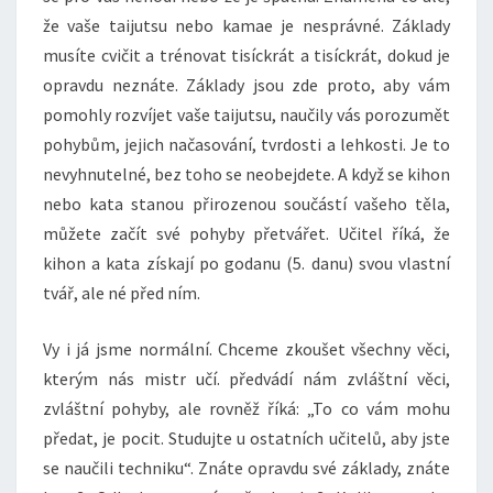
že vaše taijutsu nebo kamae je nesprávné. Základy
musíte cvičit a trénovat tisíckrát a tisíckrát, dokud je
opravdu neznáte. Základy jsou zde proto, aby vám
pomohly rozvíjet vaše taijutsu, naučily vás porozumět
pohybům, jejich načasování, tvrdosti a lehkosti. Je to
nevyhnutelné, bez toho se neobejdete. A když se kihon
nebo kata stanou přirozenou součástí vašeho těla,
můžete začít své pohyby přetvářet. Učitel říká, že
kihon a kata získají po godanu (5. danu) svou vlastní
tvář, ale né před ním.
Vy i já jsme normální. Chceme zkoušet všechny věci,
kterým nás mistr učí. předvádí nám zvláštní věci,
zvláštní pohyby, ale rovněž říká: „To co vám mohu
předat, je pocit. Studujte u ostatních učitelů, aby jste
se naučili techniku“. Znáte opravdu své základy, znáte