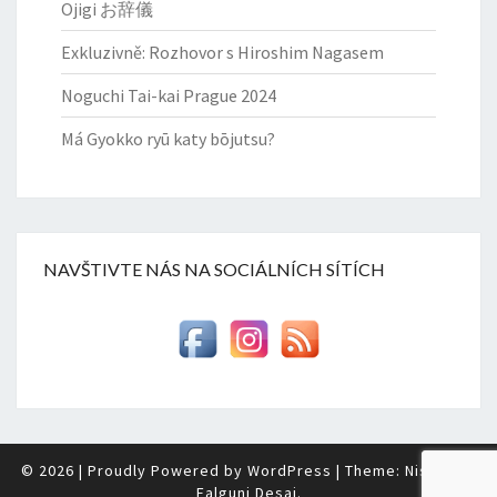
Ojigi お辞儀
Exkluzivně: Rozhovor s Hiroshim Nagasem
Noguchi Tai-kai Prague 2024
Má Gyokko ryū katy bōjutsu?
NAVŠTIVTE NÁS NA SOCIÁLNÍCH SÍTÍCH
© 2026
|
Proudly Powered by
WordPress
|
Theme: Nisarg by
Falguni Desai
.