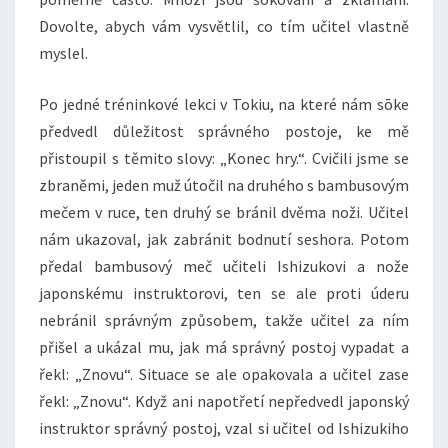
Dovolte, abych vám vysvětlil, co tím učitel vlastně
myslel.
Po jedné tréninkové lekci v Tokiu, na které nám sōke
předvedl důležitost správného postoje, ke mě
přistoupil s těmito slovy: „Konec hry.“. Cvičili jsme se
zbraněmi, jeden muž útočil na druhého s bambusovým
mečem v ruce, ten druhý se bránil dvěma noži. Učitel
nám ukazoval, jak zabránit bodnutí seshora. Potom
předal bambusový meč učiteli Ishizukovi a nože
japonskému instruktorovi, ten se ale proti úderu
nebránil správným způsobem, takže učitel za ním
přišel a ukázal mu, jak má správný postoj vypadat a
řekl: „Znovu“. Situace se ale opakovala a učitel zase
řekl: „Znovu“. Když ani napotřetí nepředvedl japonský
instruktor správný postoj, vzal si učitel od Ishizukiho