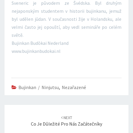
Sveneric je původem ze Švédska. Byl druhým
nejaponským studentem v historii bujinkanu, jemuž
byl udělen jūdan. V současnosti žije v Holandsku, ale
velmi často jej opouští, aby vedl semináře po celém
světě.
Bujinkan Budōkai Nederland
www.bujinkanbudokai.nl
Bujinkan / Ninjutsu
,
Nezařazené
Post
navigation
NEXT
Co Je Důležité Pro Nás Začátečníky