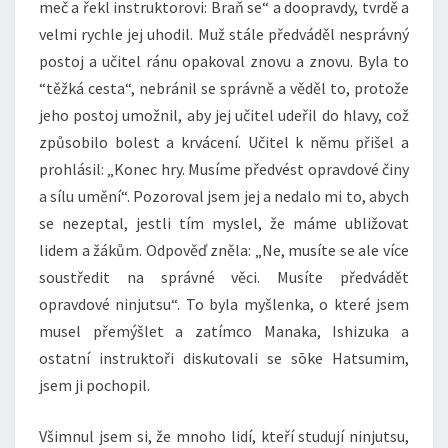
meč a řekl instruktorovi: Braň se“ a doopravdy, tvrdě a
velmi rychle jej uhodil. Muž stále předváděl nesprávný
postoj a učitel ránu opakoval znovu a znovu. Byla to
“těžká cesta“, nebránil se správně a věděl to, protože
jeho postoj umožnil, aby jej učitel udeřil do hlavy, což
způsobilo bolest a krvácení. Učitel k němu přišel a
prohlásil: „Konec hry. Musíme předvést opravdové činy
a sílu umění“. Pozoroval jsem jej a nedalo mi to, abych
se nezeptal, jestli tím myslel, že máme ubližovat
lidem a žákům. Odpověď zněla: „Ne, musíte se ale více
soustředit na správné věci. Musíte předvádět
opravdové ninjutsu“. To byla myšlenka, o které jsem
musel přemýšlet a zatímco Manaka, Ishizuka a
ostatní instruktoři diskutovali se sōke Hatsumim,
jsem ji pochopil.
Všimnul jsem si, že mnoho lidí, kteří studují ninjutsu,